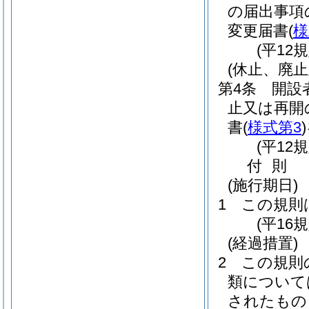
の届出事項
変更届書
(
様
(平12
(休止、廃
第4条
開設
止又は再開
書
(
様式第3
)
(平12
付
則
(施行期日)
1
この規則
(平16
(経過措置)
2
この規則
類について
されたもの