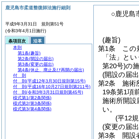
鹿児島市柔道整復師法施行細則
○鹿児島
平成9年3月31日 規則第51号
(令和3年4月1日施行)
(趣旨)
条項目次
沿革
第1条
この
本則
第1条
(趣旨)
「法」とい
第2条
(開設の届出)
第3条
(変更の届出)
第20号)
の
第4条
(休止、廃止及び再開の届出)
(開設の届出
付 則
付 則
(平成12年3月30日規則第15号)
第2条
施術
付 則
(平成16年10月27日規則第211号)
19条第1
付 則
(令和3年3月31日規則第45号)
様式第1
(第2条関係)
施術所開設
様式第2
(第3条関係)
い。
様式第3
(第4条関係)
(平12
(変更の届出
第3条
開設