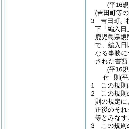
(平16
(吉田町等
3
吉田町、
下「編入日
鹿児島県規則
で、編入日
なる事務に
された書類
(平16
付
則
(
1
この規則
2
この規則
則の規定に
正後のそれ
等とみなす
3
この規則