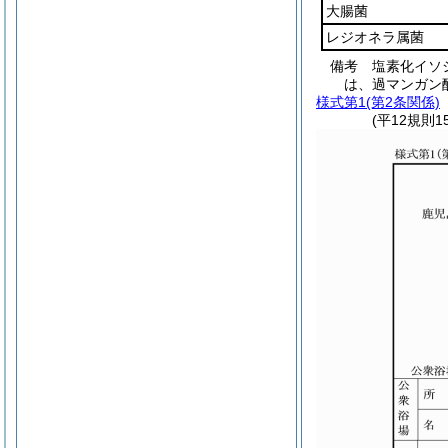
大腸菌
レジオネラ属菌
備考 塩素化イソ
は、過マンガン
様式第1
(第2条関係)
(平12規則