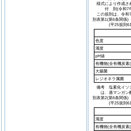
様式により作成さ
付
則
(令和7
この規則は、令和
別表第1
(第6条関係)
(平25規則
色度
濁度
pH値
有機物
(全有機炭素
大腸菌
レジオネラ属菌
備考 塩素化イソ
は、過マンガン
別表第2
(第6条関係)
(平25規則
濁度
有機物
(全有機炭素