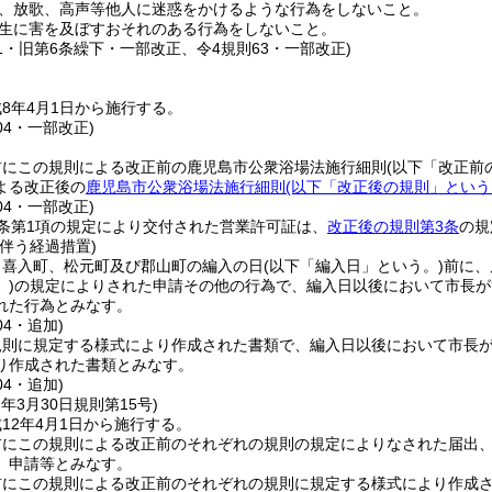
、放歌、高声等他人に迷惑をかけるような行為をしないこと。
生に害を及ぼすおそれのある行為をしないこと。
61・旧第6条繰下・一部改正、令4規則63・一部改正)
8年4月1日から施行する。
04・一部改正)
前にこの規則による改正前の鹿児島市公衆浴場法施行細則
(以下「改正前
よる改正後の
鹿児島市公衆浴場法施行細則
(以下「改正後の規則」という
04・一部改正)
条第1項の規定により交付された営業許可証は、
改正後の規則第3条
の規
伴う経過措置)
、喜入町、松元町及び郡山町の編入の日
(以下「編入日」という。)
前に、
)
の規定によりされた申請その他の行為で、編入日以後において市長が
れた行為とみなす。
04・追加)
規則に規定する様式により作成された書類で、編入日以後において市長
り作成された書類とみなす。
04・追加)
2年3月30日
規則第15号)
12年4月1日から施行する。
前にこの規則による改正前のそれぞれの規則の規定によりなされた届出
、申請等とみなす。
前にこの規則による改正前のそれぞれの規則に規定する様式により作成