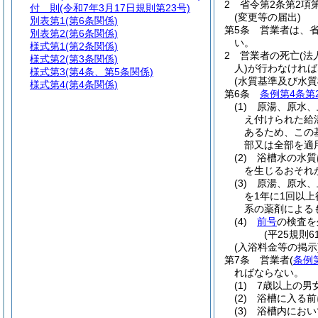
2
省令第2条第2項
付 則
(令和7年3月17日規則第23号)
(変更等の届出)
別表第1
(第6条関係)
第5条
営業者は、
別表第2
(第6条関係)
い。
様式第1
(第2条関係)
2
営業者の死亡
(法
様式第2
(第3条関係)
人)
が行わなければ
様式第3
(第4条、第5条関係)
(水質基準及び水質
様式第4
(第4条関係)
第6条
条例第4条第
(1)
原湯、原水、
え付けられた給
あるため、この
部又は全部を適
(2)
浴槽水の水質
を生じるおそれ
(3)
原湯、原水、
を1年に1回以
系の薬剤による
(4)
前号
の検査を
(平25規則
(入浴料金等の掲示
第7条
営業者
(
条例
ればならない。
(1)
7歳以上の男
(2)
浴槽に入る前
(3)
浴槽内におい