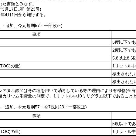
れた書類とみなす。
年3月17日
規則第23号)
7年4月1日から施行する。
61・追加、令元規則57・一部改正)
事項
5度以下で
2度以下で
5.8以上8
(TOC)
の量)
1リットル
検出されな
検出されな
シアヌル酸又はその塩を用いて消毒している等の理由により有機物(全有機
酸カリウム消費量の測定で、1リットル中10ミリグラム以下であること
61・追加、令元規則57・令7規則23・一部改正)
事項
5度以下で
(TOC)
の量)
1リットル