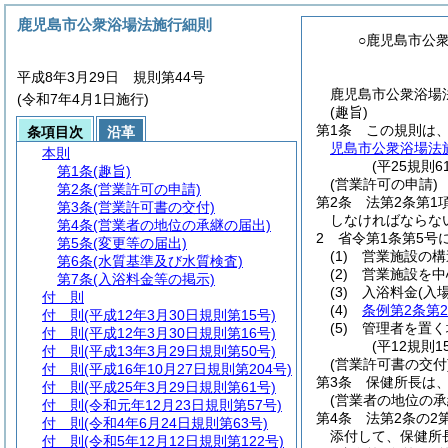
鹿児島市公衆浴場法施行細則
○鹿児島市公
平成8年3月29日 規則第44号
鹿児島市公衆浴場法
(令和7年4月1日施行)
(趣旨)
第1条
この規則は
条項目次
沿革
児島市公衆浴場法
本則
(平25規則
第1条
(趣旨)
(営業許可の申請)
第2条
(営業許可の申請)
第2条
法第2条第
第3条
(営業許可書の交付)
しなければならな
第4条
(営業者の地位の承継の届出)
2
省令第1条第5号
第5条
(変更等の届出)
(1)
営業施設の構
第6条
(水質基準及び水質検査)
(2)
営業施設を中
第7条
(入浴料金等の掲示)
(3)
入浴料金
(入
付 則
(4)
条例第2条第
付 則
(平成12年3月30日規則第15号)
(5)
管理者を置く
付 則
(平成12年3月30日規則第16号)
(平12規則
付 則
(平成13年3月29日規則第50号)
(営業許可書の交付
付 則
(平成16年10月27日規則第204号)
第3条
保健所長は
付 則
(平成25年3月29日規則第61号)
(営業者の地位の承
付 則
(令和元年12月23日規則第57号)
第4条
法第2条の2
付 則
(令和4年6月24日規則第63号)
添付して、保健所
付 則
(令和5年12月12日規則第122号)