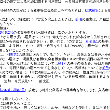
第2号の規定による相続に関する同意書は、公衆浴場営業者相続同意証明
省令第4条の規定による変更等に係る届出をするときは、
様式第3
による
人にあっては解散)
により営業を廃止したときは、
前項
の届出は、戸籍法
ならない。
検査)
2項第2号
の水質基準及び水質検査は、次のとおりとする。
上がり用水
(洗い場又はシャワーに備え付けられた給水栓から供給される
湯栓から供給される温水をいう。以下同じ。)
の水質は、
別表第1
の基準
基準により難く、かつ、衛生上危害を生じるおそれがない場合は、色度
用しないことができる。
は、
別表第2
の基準に適合していること。
ただし、温泉水又は井戸水を
がない場合は、濁度及び有機物
(全有機炭素
(TOC)
の量)
の項目の基準の
上がり用水及び上がり用湯については
第1号
の基準の検査を、毎日浴槽
上行い、毎日浴槽内の湯水の全てを換水していない浴槽水については
前号
ものでない場合は、1年に4回以上)
行い、その結果は、検査の日から3年
外部に依頼する場合は、精度管理を行っている検査機関に依頼するよう
61・追加、令元規則57・一部改正)
)
第2条第2項第3号
に規定する特殊公衆浴場の営業者を除く。)
は、入浴者
女は混浴しないこと。
には身体を洗うこと。
て頭髪を洗い、若しくは石けん、ぬか、洗粉などを使用し、又は浴場を