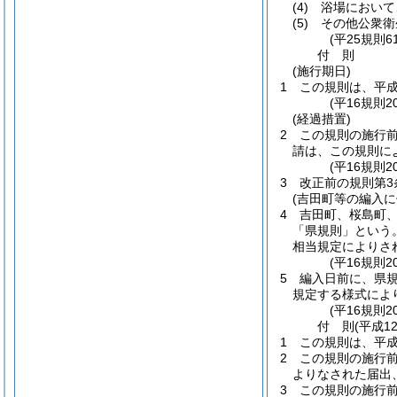
(4)
浴場において
(5)
その他公衆衛
(平25規則
付
則
(施行期日)
1
この規則は、平成
(平16規則2
(経過措置)
2
この規則の施行
請は、この規則に
(平16規則2
3
改正前の規則第3
(吉田町等の編入に
4
吉田町、桜島町
「県規則」という。
相当規定によりさ
(平16規則2
5
編入日前に、県
規定する様式によ
(平16規則2
付
則
(平成1
1
この規則は、平成
2
この規則の施行
よりなされた届出
3
この規則の施行