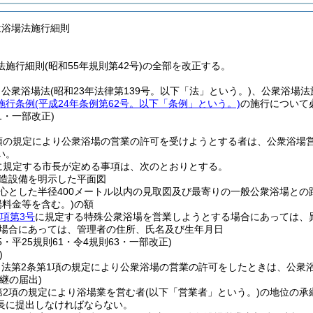
衆浴場法施行細則
施行細則(昭和55年規則第42号)の全部を改正する。
、公衆浴場法
(昭和23年法律第139号。以下「法」という。)
、公衆浴場法
施行条例
(平成24年条例第62号。以下「条例」という。)
の施行について
61・一部改正)
1項の規定により公衆浴場の営業の許可を受けようとする者は、公衆浴場
い。
に規定する市長が定める事項は、次のとおりとする。
造設備を明示した平面図
心とした半径400メートル以内の見取図及び最寄りの一般公衆浴場との
場料金等を含む。)
の額
2項第3号
に規定する特殊公衆浴場を営業しようとする場合にあっては、
場合にあっては、管理者の住所、氏名及び生年月日
15・平25規則61・令4規則63・一部改正)
)
、法第2条第1項の規定により公衆浴場の営業の許可をしたときは、公衆
継の届出)
第2項の規定により浴場業を営む者
(以下「営業者」という。)
の地位の承
長に提出しなければならない。