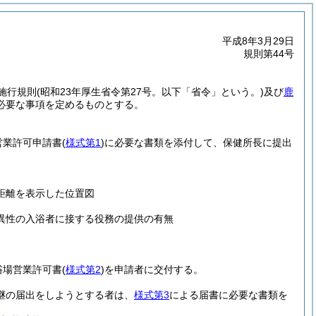
平成8年3月29日
規則第44号
施行規則
(昭和23年厚生省令第27号。以下「省令」という。)
及び
鹿
必要な事項を定めるものとする。
営業許可申請書
(
様式第1
)
に必要な書類を添付して、保健所長に提出
距離を表示した位置図
異性の入浴者に接する役務の提供の有無
浴場営業許可書
(
様式第2
)
を申請者に交付する。
継の届出をしようとする者は、
様式第3
による届書に必要な書類を