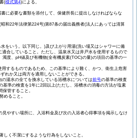
書
(
様式第4
)
による。
届書に必要な書類を添付して、保健所長に提出しなければならな
(昭和22年法律第224号)
第87条の届出義務者
(法人にあっては清算
水をいう。以下同じ。)
及び上がり用湯
(洗い場又はシャワーに備
に適合していること。
ただし、温泉水又は井戸水を使用するもので
、濁度、pH値及び有機物
(全有機炭素
(TOC)
の量)
の項目の基準の一
使用するものであるため、この基準により難く、かつ、衛生上危害
いずれか又は両方を適用しないことができる。
内の湯水の全てを換水している浴槽水については
前号
の基準の検査
の基準の検査を1年に2回以上
(ただし、浴槽水の消毒の方法が塩素
間保管すること。
努めること。
の見やすい場所に、入浴料金及び次の入浴者心得事項を掲示しなけ
著しく不潔にするような行為をしないこと。