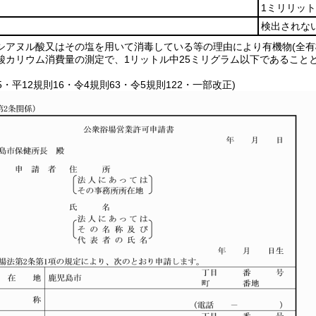
1ミリリッ
検出されな
シアヌル酸又はその塩を用いて消毒している等の理由により有機物(全有機
酸カリウム消費量の測定で、1リットル中25ミリグラム以下であること
15・平12規則16・令4規則63・令5規則122・一部改正)