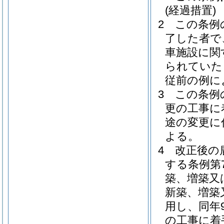
(経過措置)
2
この条例
了した者で
車施設に関
られていた
従前の例に
3
この条例
更の工事に
途の変更に
よる。
4
改正後の
する条例第
築、増築又
新築、増築
用し、同年
の工事に着