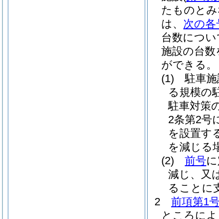
たものとみ
は、
次の各
台数につい
施設の台数
ができる。
(1)
駐車施
る規模の
駐車対策
2条第2
を設置す
を減じる
(2)
前号
に
減じ、又
ることに
2
前項第1
ところによ