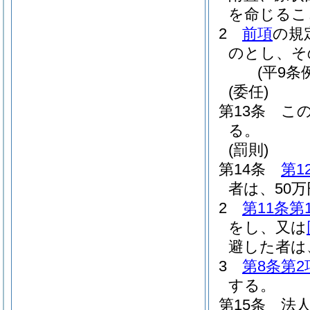
を命じるこ
2
前項
の規
のとし、そ
(平9条
(委任)
第13条
こ
る。
(罰則)
第14条
第1
者は、50
2
第11条第
をし、又は
避した者は
3
第8条第2
する。
第15条
法