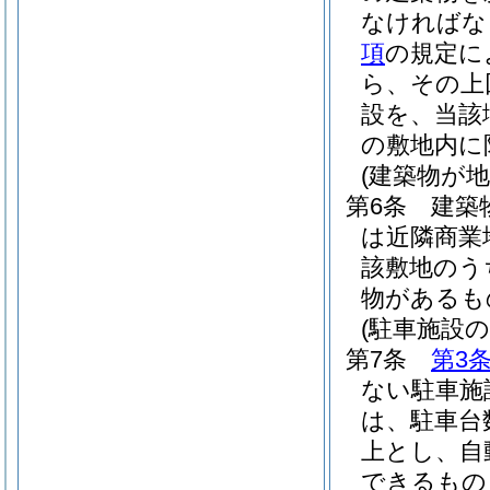
なければな
項
の規定に
ら、その上
設を、当該
の敷地内に
(建築物が
第6条
建築
は近隣商業
該敷地のう
物があるも
(駐車施設の
第7条
第3
ない駐車施
は、駐車台
上とし、自
できるもの