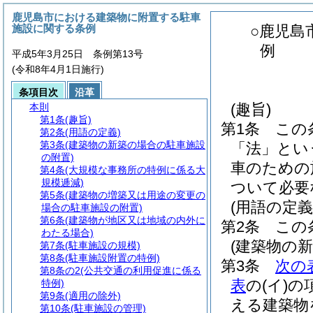
鹿児島市における建築物に附置する駐車
施設に関する条例
○鹿児島
例
平成5年3月25日 条例第13号
(令和8年4月1日施行)
条項目次
沿革
(趣旨)
本則
第1条
(趣旨)
第1条
この
第2条
(用語の定義)
第3条
(建築物の新築の場合の駐車施設
「法」とい
の附置)
車のための
第4条
(大規模な事務所の特例に係る大
規模逓減)
ついて必要
第5条
(建築物の増築又は用途の変更の
(用語の定義
場合の駐車施設の附置)
第6条
(建築物が地区又は地域の内外に
第2条
この
わたる場合)
(建築物の
第7条
(駐車施設の規模)
第8条
(駐車施設附置の特例)
第3条
次の
第8条の2
(公共交通の利用促進に係る
表
の
(イ)
の
特例)
第9条
(適用の除外)
える建築物
第10条
(駐車施設の管理)