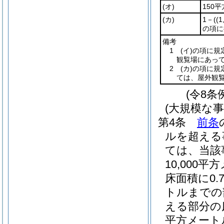
(オ)
150
(カ)
1－
(
(
の項に
備考
1
(イ)
の項に規
観覧場にあっ
2
(カ)
の項に規
ては、屋外観
(令8条
(大規模な
第4条
前条
ルを超える
ては、当該
10,000
床面積に0.
トルまでの部
える部分の床
平方メート