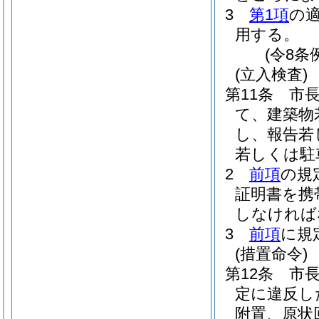
3
第1項
の
用する。
(令8条
(立入検査)
第11条
市
て、建築物
し、報告若
若しくは駐
2
前項
の規
証明書を携
しなければ
3
前項
に規
(措置命令)
第12条
市
定に違反し
附置、原状