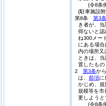
(令8条
(駐車施設附
第8条
第3
き者が、当
得ないと認
ね300メー
にある場合
内の場所又
ときは、当
置したもの
2
第3条
か
は、
前項
に
かじめ、規
規模等を市
更しようと
(令8条