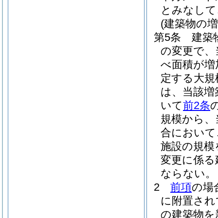
とみなして
(建築物の
第5条
建築
の変更で、
べ面積が増
定する大規
は、当該増
いて
前2条
規模から、
合において
施設の規模
変更に係る
ならない。
2
前項
の場
に附置され
の建築物を