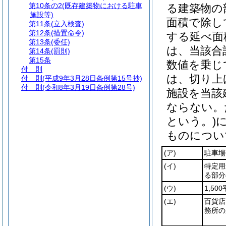
第10条の2
(既存建築物における駐車
る建築物の
施設等)
面積で除し
第11条
(立入検査)
第12条
(措置命令)
する延べ面
第13条
(委任)
は、当該合
第14条
(罰則)
第15条
数値を乗じ
付 則
は、切り上
付 則
(平成9年3月28日条例第15号抄)
付 則
(令和8年3月19日条例第28号)
施設を当該
ならない。
という。)
ものについ
(ア)
駐車場
(イ)
特定用
る部分
(ウ)
1,5
(エ)
百貨店
務所の