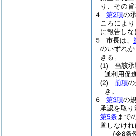
り、その旨
4
第2項
の
ころにより
に報告しな
5
市長は、
のいずれか
きる。
(1)
当該承
通利用促
(2)
前項
の
き。
6
第3項
の
承認を取り
第5条
まで
置しなけれ
(令8条