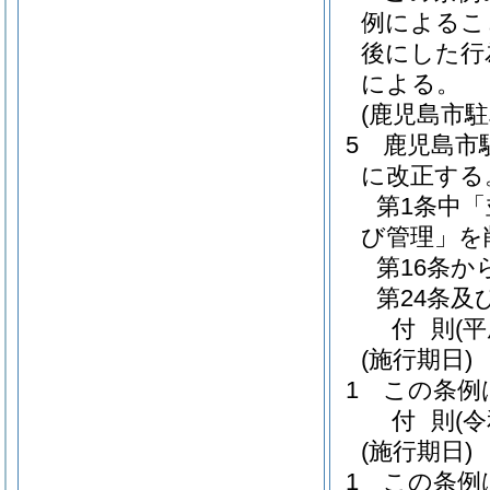
例によるこ
後にした行
による。
(鹿児島市
5
鹿児島市
に改正する
第1条中
び管理」を
第16条か
第24条及
付
則
(
(施行期日)
1
この条例
付
則
(
(施行期日)
1
この条例