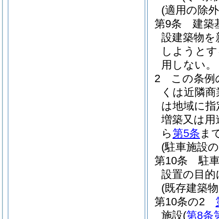
(適用の除外
第9条
建築
設建築物を
しようとす
用しない。
2
この条例
くは近隣商
は地域に指
増築又は用
ら
第5条
ま
(駐車施設の
第10条
駐
設置の目的
(既存建築
第10条の2
施設
(
第8条