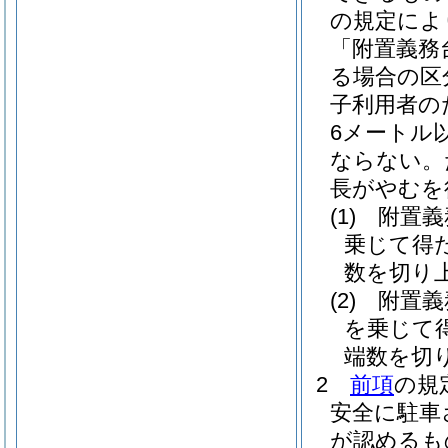
の規定によ
「附置義務
る場合の区
子利用者の
6メートル
ならない。
長がやむを
(1)
附置義
乗じて得
数を切り上
(2)
附置義
を乗じて
端数を切
2
前項
の規
安全に駐車
が認めるも