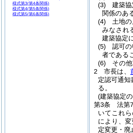
様式第3
(第4条関係)
(3)
建築協
様式第4
(第5条関係)
関係のあ
様式第5
(第6条関係)
(4)
土地の
みなされ
建築協定
(5)
認可の
者である
(6)
その他
2
市長は、
定認可通知
る。
(建築協定
第3条
法第
いてこれら
により、変
定変更・廃