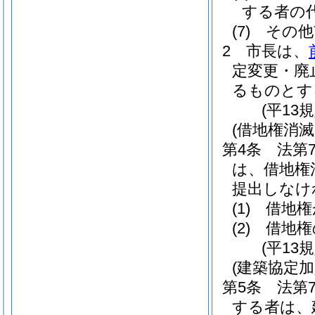
する者の
(7)
その他
2
市長は、
定変更・廃
るものとす
(平13
(借地権消滅
第4条
法第
は、借地権
提出しなけ
(1)
借地権
(2)
借地権
(平13
(建築協定加
第5条
法第
する者は、