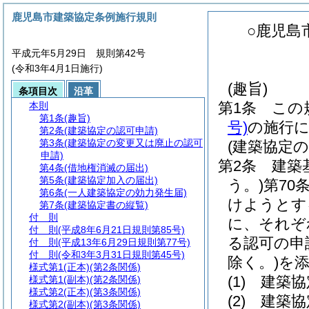
鹿児島市建築協定条例施行規則
○鹿児島
平成元年5月29日 規則第42号
(令和3年4月1日施行)
(趣旨)
条項目次
沿革
第1条
この
本則
第1条
(趣旨)
号)
の施行
第2条
(建築協定の認可申請)
第3条
(建築協定の変更又は廃止の認可
(建築協定の
申請)
第2条
建築
第4条
(借地権消滅の届出)
第5条
(建築協定加入の届出)
う。)
第70
第6条
(一人建築協定の効力発生届)
けようとす
第7条
(建築協定書の縦覧)
付 則
に、それぞ
付 則
(平成8年6月21日規則第85号)
る認可の申
付 則
(平成13年6月29日規則第77号)
付 則
(令和3年3月31日規則第45号)
除く。)
を
様式第1
(正本)(第2条関係)
(1)
建築協
様式第1
(副本)(第2条関係)
様式第2
(正本)(第3条関係)
(2)
建築協
様式第2
(副本)(第3条関係)