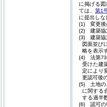
に掲げる図
ては、
第1
に提出しな
(1)
変更後
(2)
建築協
(3)
建築協
図面並び
略を表示
(4)
法第7
受けた建
定により
更認可後の
(5)
土地の
に関する
する過半数
(6)
認可の