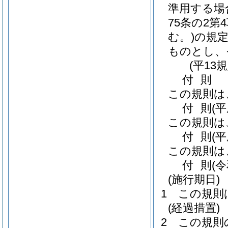
準用する場
75条の2
む。
)の規
ものとし、
(平13
付
則
この規則は
付
則
(
この規則は
付
則
(
この規則は
付
則
(
(施行期日)
1
この規則
(経過措置)
2
この規則