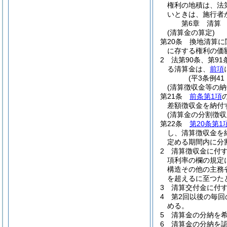
権利の地積は、法
いときは、施行者
第6章
清算
(清算金の算定)
第20条
換地清算に
に存する権利の価
2
法第90条、第9
る清算金は、
前項
(平3条例4
(清算徴収金等の納
第21条
前条第1項
差額徴収金を納付
(清算金の分割徴収
第22条
第20条第1
し、清算徴収金を
定める期間内に分
2
清算徴収金に付す
項利率の欄の規定
構造その他の主務
を超えるに至つた
3
清算交付金に付
4
第2回以後の毎回
める。
5
清算金の分納を
6
清算金の分納を