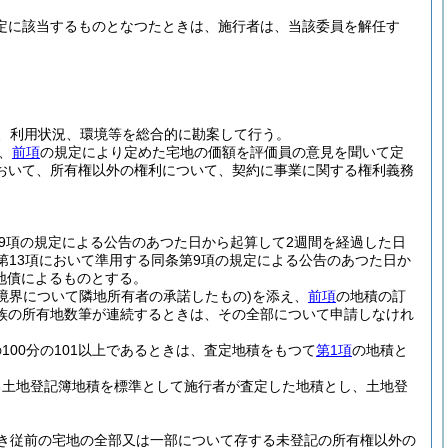
規定に該当するものとなつたときは、施行者は、当該委員を解任す
、利用状況、環境等を総合的に勘案して行う。
、
前項
の規定により定めた宅地の価額を評価員の意見を聞いて定
おいて、所有権以外の権利について、契約に事業に関する権利義務
9項の規定による公告のあつた日から起算して2週間を経過した日
第13項において準用する同条第9項の規定による公告のあつた日か
地債によるものとする。
(境界について隣地所有者の承諾したもの)
を添え、
前項
の地積の訂
族の所有地数筆が連続するときは、その全部について申請しなけれ
00分の101以上であるときは、査定地積をもつて
第1項
の地積と
る土地登記簿地積を標準として施行者が査定した地積とし、土地登
き従前の宅地の全部又は一部について存する未登記の所有権以外の