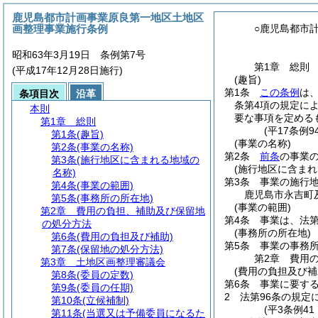
鹿児島都市計画事業原良第一地区土地区
画整理事業施行条例
○鹿児島都市
昭和63年3月19日 条例第7号
第1章
総則
(平成17年12月28日施行)
(趣旨)
第1条
この条例
は
条項目次
沿革
条第4項の規定に
本則
要な事項を定める
第1章
総則
(平17条例
第1条
(趣旨)
(事業の名称)
第2条
(事業の名称)
第2条
前条
の事業
第3条
(施行地区に含まれる地域の
(施行地区に含まれ
名称)
第3条
事業の施行
第4条
(事業の範囲)
鹿児島市永吉町
第5条
(事務所の所在地)
(事業の範囲)
第2章
費用の負担、補助及び保留地
第4条
事業は、法第
の処分方法
(事務所の所在地)
第6条
(費用の負担及び補助)
第5条
事業の事務所
第7条
(保留地の処分方法)
第2章
費用
第3章
土地区画整理審議会
(費用の負担及び補
第8条
(委員の定数)
第6条
事業に要す
第9条
(委員の任期)
2
法第96条の規定
第10条
(立候補制)
(平3条例4
第11条
(当選又は予備委員になるた