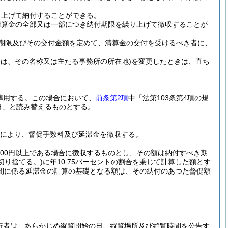
り上げて納付することができる。
清算金の全部又は一部につき納付期限を繰り上げて徴収することが
期限及びその交付金額を定めて、清算金の交付を受けるべき者に、
ては、その名称又は主たる事務所の所在地)
を変更したときは、直ち
準用する。
この場合において、
前条第2項
中「法第103条第4項の規
日」と読み替えるものとする。
により、督促手数料及び延滞金を徴収する。
100円以上である場合に徴収するものとし、その額は納付すべき期
切り捨てる。)
に年10.75パーセントの割合を乗じて計算した額とす
間に係る延滞金の計算の基礎となる額は、その納付のあつた督促額
行者は、あらかじめ縦覧開始の日、縦覧場所及び縦覧時間を公告す