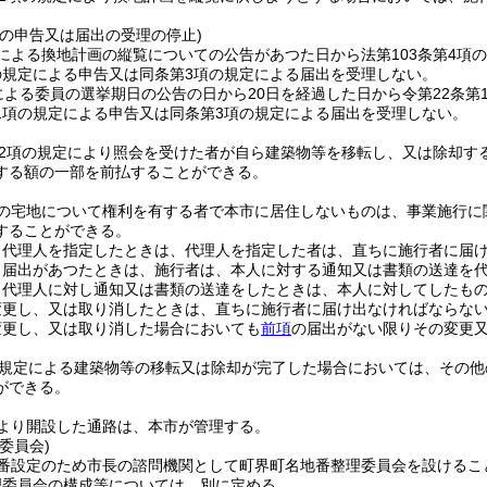
利の申告又は届出の受理の停止)
による換地計画の縦覧についての公告があつた日から法第103条第4項
の規定による申告又は同条第3項の規定による届出を受理しない。
による委員の選挙期日の公告の日から20日を経過した日から令第22条第
1項の規定による申告又は同条第3項の規定による届出を受理しない。
第2項の規定により照会を受けた者が自ら建築物等を移転し、又は除却す
する額の一部を前払することができる。
の宅地について権利を有する者で本市に居住しないものは、事業施行に
することができる。
り代理人を指定したときは、代理人を指定した者は、直ちに施行者に届
る届出があつたときは、施行者は、本人に対する通知又は書類の送達を
り代理人に対し通知又は書類の送達をしたときは、本人に対してしたも
変更し、又は取り消したときは、直ちに施行者に届け出なければならな
変更し、又は取り消した場合においても
前項
の届出がない限りその変更
の規定による建築物等の移転又は除却が完了した場合においては、その他
ができる。
より開設した通路は、本市が管理する。
委員会)
番設定のため市長の諮問機関として町界町名地番整理委員会を設けるこ
理委員会の構成等については、別に定める。