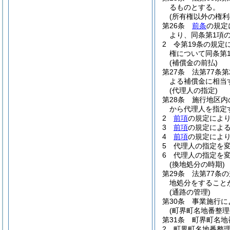
るものとする。
(所有権以外の権
第26条
前条
の規定
より、同条第1項
2
令第19条の規定
権について同条第
(補償金の前払)
第27条
法第77条
よる補償金に相当
(代理人の指定)
第28条
施行地区内
から代理人を指定
2
前項
の規定によ
3
前項
の規定によ
4
前項
の規定によ
5
代理人の指定を
6
代理人の指定を
(換地処分の時期)
第29条
法第77条
地処分をすること
(通路の管理)
第30条
事業施行に
(町界町名地番整理
第31条
町界町名地
2
町界町名地番整