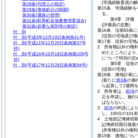
(学識経験委員の解
第28条
(代理人の指定)
第15条
学識経験を
第29条
(換地処分の時期)
る。
第30条
(通路の管理)
第4章
評価
第31条
(町界町名地番整理委員会)
(評価員の定数)
第32条
(必要な規則等の制定)
第16条
法第65条
付 則
(従前の宅地及び換
付 則
(平成3年12月19日条例第41号)
第17条
従前の宅地
付 則
(平成11年12月20日条例第37号
2
所有権以外の権
抄)
めたところにより
付 則
(平成16年10月18日条例第109号
について特別の定
抄)
第5章
従前
付 則
(平成17年12月28日条例第94号)
(従前の宅地)
第18条
換地計画に
(新たに
第3条
の施
ら起算して2週間
2
所有者は、
前項
正を申請し、施行
ばならない。
3
前項
の申請により
し、100分の10
4
土地登記簿締切
記簿締切期日後新
(所有権以外の権利
第19条
換地につい