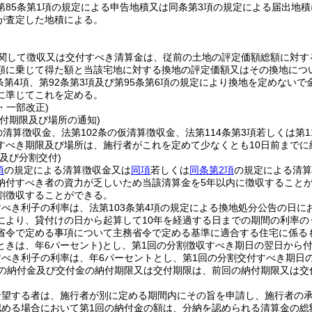
第85条第1項の規定による申告地積又は同条第3項の規定による届出地
が査定した地積による。
関して徴収又は交付すべき清算金は、従前の土地の評定価額総額に対す
額に乗じて得た額と当該宅地に対する換地の評定価額又はその換地につ
1条第4項、第92条第3項及び第95条第6項の規定により換地を定めな
に準じてこれを定める。
1・一部改正)
付期限及び場所の通知)
の清算徴収金、法第102条の仮清算徴収金、法第114条第3項若しくは第1
すべき期限及び場所は、施行者がこれを定めて少なくとも10日前までに
及び分割交付)
項
の規定による清算徴収金又は
同項
若しくは
同条第2項
の規定による清算
納付すべき者の資力が乏しいため当該清算金を5年以内に徴収することが
割徴収することができる。
べき利子の利率は、法第103条第4項の規定による換地処分公告の日に
により、貸付けの日から起算して10年を経過する日までの期間の利率の
省令で定める事項について主務省令で定める基準に適合する住宅に係る
ときは、年6パーセント)
とし、第1回の分割徴収すべき期日の翌日から
すべき利子の利率は、年6パーセントとし、第1回の分割交付すべき期日
の納付金及び交付金の納付期限又は交付期限は、前回の納付期限又は交
希望する者は、施行者が別に定める期間内にその旨を申請し、施行者の
認める場合において第1回の納付金の額は、分納を認められる清算金の総