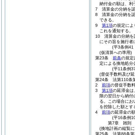
納付金の額は、利
7
清算金の分納を
8
清算金の分納を
できる。
9
第1項
の規定によ
これを通知する。
10
清算金の分納を
にその旨を施行者
(平3条例4
(仮清算への準用)
第23条
前条
の規定
定による換地処分
(平11条例
(督促手数料及び延
第24条
法第110
2
前項
の督促手数料
3
第1項
の延滞金は
限の翌日から納付
る。
この場合にお
を控除した額とす
4
前項
の延滞金の
(平16条例1
第7章
雑則
(換地計画の縦覧に
第25条
法第88条