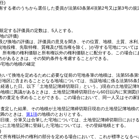
任)
有する者のうちから選任した委員が法第63条第4項第2号又は第3号の
に規定する評価員の定数は、5人とする。
地の評価)
及び換地の評価は、評価員の意見を聞き、その位置、地積、土質、水利
利
(地役権、先取特権、質権及び抵当権を除く。)
が存する宅地については
、所有権の権利価額と所有権以外の権利価額とに配分する。
この場合に
めがあるときは、その契約条件を考慮することができる。
の宅地の地積の確定
おいて換地を定めるために必要な従前の宅地各筆の地積は、法第55条第
行地区に含まれることとなる地域については、当該地域に係る法第55条
を経過した日。以下「土地登記簿締切期日」という。)
現在の土地登記簿
の地積に異議があるときは、土地登記簿締切期日から60日以内に実測図
者の査定を求めることができる。
この場合において、同一人又はその家
査定した結果、その地積が土地登記簿締切期日現在の土地登記簿地積の1
1未満のときは、
第1項
の地積のとおりとする。
期日後、分筆又は合筆した宅地については、土地登記簿締切期日におけ
たに土地登記簿に登録した宅地については、その登録地積とする。
)
て所有権以外の権利の部分を定める場合において、これが標準となるべ