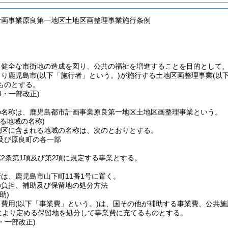
計画事業原良第一地区土地区画整理事業施行条例
、健全な市街地の造成を図り、公共の福祉を増進することを目的として
より鹿児島市
(以下「施行者」という。)
が施行する土地区画整理事業
(以
ものとする。
94・一部改正)
の名称は、鹿児島都市計画事業原良第一地区土地区画整理事業という。
る地域の名称)
地区に含まれる地域の名称は、次のとおりとする。
及び原良町の各一部
2条第1項及び第2項に規定する事業とする。
は、鹿児島市山下町11番1号に置く。
の負担、補助及び保留地の処分方法
助)
る費用
(以下「事業費」という。)
は、国その他が補助する事業費、公共施
により定める保留地を処分して事業費に充てるものとする。
1・一部改正)