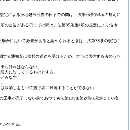
の規定による換地処分公告の日までの間は、法第85条第4項の規定に
1項の公告がある日までの間は、法第85条第4項の規定により借地
る場合において必要があると認められるときは、法第78条の規定に
関する通知又は書類の送達を受けるため、本市に居住する者のうち
け出なければならない。
代理人に対してするものとする。
のとみなす。
い。
又は取消しをもつて施行者に対抗することができない。
の工事が完了しない前であつても法第103条第2項の規定により換
とができる。