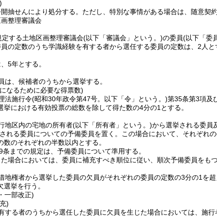
)
公開抽せんにより処分する。
ただし、特別な事情がある場合は、随意契
区画整理審議会
規定する土地区画整理審議会
(以下「審議会」という。)
の委員
(以下「委
委員の定数のうち学識経験を有する者から選任する委員の定数は、2人と
、5年とする。
員は、候補者のうちから選挙する。
員になるために必要な得票数)
理法施行令
(昭和30年政令第47号。以下「令」という。)
第35条第3項
選挙における有効投票の総数を除して得た数の4分の1とする。
行地区内の宅地の所有者
(以下「所有者」という。)
から選挙される委員
される委員についての予備委員を置く。
この場合において、それぞれの
の数のそれぞれの半数以内とする。
39条までの規定は、予備委員について準用する。
じた場合においては、委員に補充すべき順位に従い、順次予備委員をも
借地権者から選挙した委員の欠員がそれぞれの委員の定数の3分の1を
欠選挙を行う。
1・一部改正)
充)
有する者のうちから選任した委員に欠員を生じた場合においては、施行