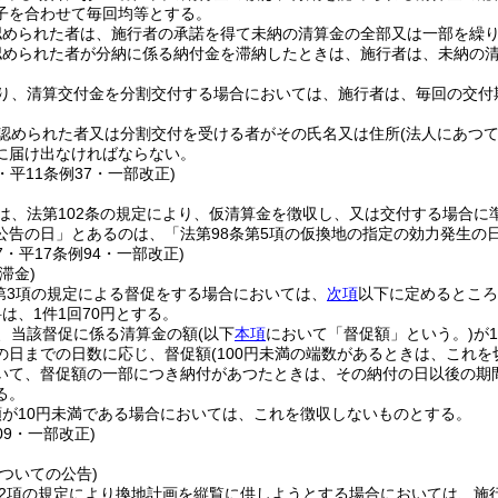
子を合わせて毎回均等とする。
認められた者は、施行者の承諾を得て未納の清算金の全部又は一部を繰
認められた者が分納に係る納付金を滞納したときは、施行者は、未納の
り、清算交付金を分割交付する場合においては、施行者は、毎回の交付
認められた者又は分割交付を受ける者がその氏名又は住所
(法人にあつ
に届け出なければならない。
1・平11条例37・一部改正)
は、法第102条の規定により、仮清算金を徴収し、又は交付する場合に
公告の日」とあるのは、「法第98条第5項の仮換地の指定の効力発生の
37・平17条例94・一部改正)
滞金)
条第3項の規定による督促をする場合においては、
次項
以下に定めるところ
は、1件1回70円とする。
、当該督促に係る清算金の額
(以下
本項
において「督促額」という。)
が
の日までの日数に応じ、督促額
(100円未満の端数があるときは、これを
いて、督促額の一部につき納付があつたときは、その納付の日以後の期
る。
額が10円未満である場合においては、これを徴収しないものとする。
09・一部改正)
ついての公告)
第2項の規定により換地計画を縦覧に供しようとする場合においては、施