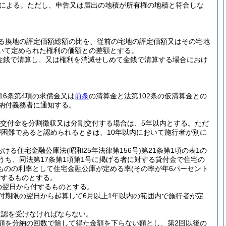
積による。
ただし、申告又は届出の地積が所有権の地積と符合しな
る換地の評定価額総額の比を、従前の宅地の評定価額又はその宅地
いて定められた権利の価額との差額とする。
いで金銭で清算し、又は権利を消滅せしめて金銭で清算する場合におけ
16条第4項の求償金又は
前条
の清算金と法第102条の仮清算金との
納付義務者に通知する。
交付金を分割徴収又は分割交付する場合は、5年以内とする。
ただ
困難であると認められるときは、10年以内において施行者が別に
おける住宅金融公庫法
(昭和25年法律第156号)
第21条第1項の表1の
うち、同法第17条第1項第1号に掲げる者に対する貸付金で住宅の
ものの利率として住宅金融公庫が定める率
(その率が年6パーセント
付するものとする。
の翌日から付するものとする。
付期限の翌日から起算して6月以上1年以内の範囲内で施行者が定
承認を受けなければならない。
額を分納の回数で除して得た金額を下らない額とし、第2回以後の