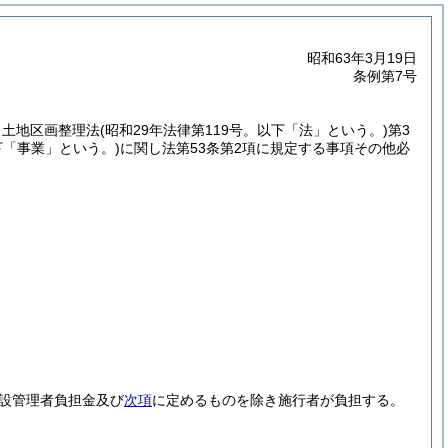
昭和63年3月19日
条例第7号
、土地区画整理法
(昭和29年法律第119号。以下「法」という。)
第3
下「事業」という。)
に関し法第53条第2項に規定する事項その他必
設管理者負担金及び
次項
に定めるものを除き施行者が負担する。