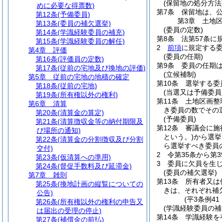
(保留地の処分方法
めに必要な得票数)
第7条
保留地は、
第12条
(予備委員)
第3章
土地
第13条
(委員の補欠選挙)
(委員の定数)
第14条
(学識経験委員の補充)
第8条
法第57条に
第15条
(学識経験委員の解任)
2
前項
に規定する
第4章
評価
(委員の任期)
第16条
(評価員の定数)
第9条
委員の任期は
第17条
(従前の宅地及び換地の評価)
(立候補制)
第5章
従前の宅地の地積の確定
第10条
選挙する委
第18条
(従前の宅地)
(当選又は予備委
第19条
(所有権以外の権利)
第11条
土地区画整
第6章
清算
き委員の数でその
第20条
(清算金の算定)
(予備委員)
第21条
(清算徴収金等の納付期限及
第12条
審議会に施
び場所の通知)
という。)
から選挙
第22条
(清算金の分割徴収及び分割
ら選挙すべき委員
交付)
2
令第35条から第
第23条
(仮清算への準用)
3
委員に欠員を生
第24条
(督促手数料及び延滞金)
(委員の補欠選挙)
第7章
雑則
第13条
所有者又は
第25条
(換地計画の縦覧についての
きは、それぞれ補
公告)
(平3条例4
第26条
(所有権以外の権利の申告又
(学識経験委員の補
は届出の受理の停止)
第14条
学識経験を
第27条
(補償金の前払)