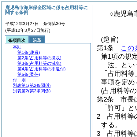
鹿児島市海岸保全区域に係る占用料等に
関する条例
○鹿児島
平成12年3月27日 条例第30号
(平成12年3月27日施行)
(趣旨)
条項目次
沿革
第1条
この
本則
第1条
(趣旨)
第1項の規
第2条
(占用料等の徴収)
第3条
(占用料等の減免)
「法」とい
第4条
(占用料等の不還付)
「占用料等
第5条
(委任)
付 則
事項を定め
別表第1
(第2条関係)
(占用料等の
別表第2
(第2条関係)
第2条
市長
「許可」と
2
占用料等
する。
3
占用料等