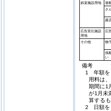
娯楽施設用地
遊
さ
露
広告宣伝施設
広
用地
その他
物
係
い
備考
1 年額
用料は、
期間に1
が1月未
算する
2 日額