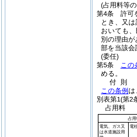
(占用料等の
第4条
許可
とき、又は
おいても、
別の理由が
部を当該会
(委任)
第5条
この
める。
付
則
この条例
は
別表第1
(第2
占用料
占用
電気、ガス又
電
は水道施設用