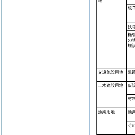
地
親
鉄
樋
の
埋
交通施設用地
道
土木建設用地
仮
材
漁業用地
漁
そ