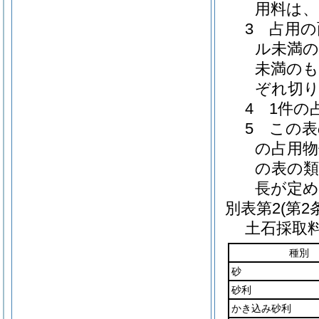
用料は、
3 占用
ル未満の
未満のも
ぞれ切
4 1件の
5 この
の占用物
の表の類
長が定め
別表第2
(第2
土石採取
種別
砂
砂利
かき込み砂利