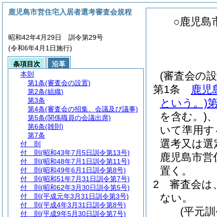
鹿児島市営住宅入居者選考審査会規程
○鹿児島
昭和42年4月29日 訓令第29号
(令和6年4月1日施行)
条項目次
沿革
(審査会の設
本則
第1条
(審査会の設置)
第1条
鹿児
第2条
(組織)
第3条
という。)
第
第4条
(審査会の招集、会議及び議事)
を含む。)
第5条
(関係職員の会議出席)
第6条
(雑則)
いて準用す
第7条
選考又は選
付 則
付 則
(昭和43年7月5日訓令第13号)
鹿児島市営
付 則
(昭和48年7月1日訓令第11号)
置く。
付 則
(昭和49年6月1日訓令第8号)
付 則
(昭和51年7月31日訓令第7号)
2
審査会は
付 則
(昭和62年3月30日訓令第5号)
ない。
付 則
(平成元年3月31日訓令第3号)
付 則
(平成4年3月31日訓令第8号)
(平元訓
付 則
(平成9年5月30日訓令第7号)