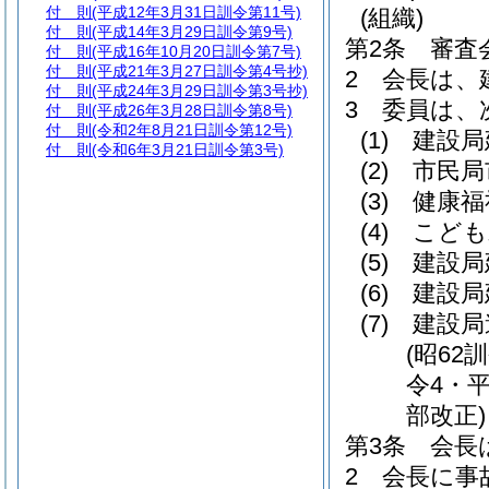
付 則
(平成12年3月31日訓令第11号)
(組織)
付 則
(平成14年3月29日訓令第9号)
第2条
審査
付 則
(平成16年10月20日訓令第7号)
付 則
(平成21年3月27日訓令第4号抄)
2
会長は、
付 則
(平成24年3月29日訓令第3号抄)
3
委員は、
付 則
(平成26年3月28日訓令第8号)
付 則
(令和2年8月21日訓令第12号)
(1)
建設局
付 則
(令和6年3月21日訓令第3号)
(2)
市民局
(3)
健康福
(4)
こども
(5)
建設局
(6)
建設局
(7)
建設局
(昭62
令4・平
部改正)
第3条
会長
2
会長に事