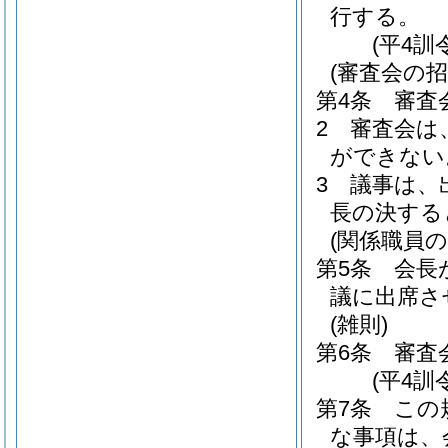
行する。
(平4訓
(審査会の
第4条
審査
2
審査会は
ができない
3
議事は、
長の決する
(関係職員の
第5条
会長
議に出席さ
(雑則)
第6条
審査
(平4訓
第7条
この
な事項は、