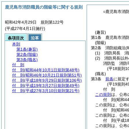
鹿児島市消防職員の階級等に関する規則
○鹿児島市消
昭和42年4月29日 規則第122号
(平成27年4月1日施行)
(趣旨)
第1条
鹿児島市消
条項目次
沿革
(階級)
本則
第2条
消防組織法
(
第1条
(趣旨)
(1)
消防局長 消
第2条
(階級)
(2)
消防局長以外
第3条
(職名)
消防監 消防
付 則
(平18規則1
付 則
(昭和44年10月1日規則第48号)
(職名)
付 則
(昭和46年10月21日規則第51号)
第3条
前条
に規定
付 則
(平成18年9月29日規則第106号)
(平19規則
付 則
(平成19年3月27日規則第49号)
付
則
付 則
(平成27年3月10日規則第21号)
この規則
は、公布
付
則
(昭和4
この規則は、公布
付
則
(昭和4
この規則は、公布
付
則
(平成1
この規則は、公布