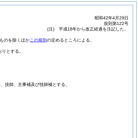
昭和42年4月29日
規則第122号
(注) 平成18年から改正経過を注記した。
ものを除くほか
この規則
の定めるところによる。
おりとする。
事、技師、主事補及び技師補とする。