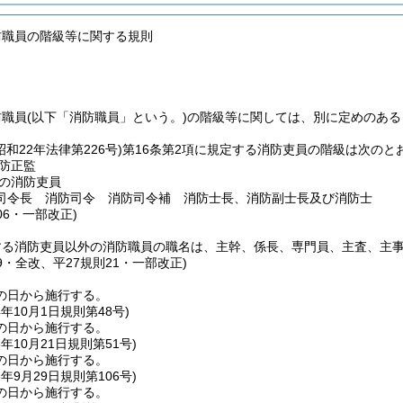
防職員の階級等に関する規則
防職員
(以下「消防職員」という。)
の階級等に関しては、別に定めのある
昭和22年法律第226号)
第16条第2項に規定する消防吏員の階級は次のと
防正監
の消防吏員
司令長 消防司令 消防司令補 消防士長、消防副士長及び消防士
06・一部改正)
する消防吏員以外の消防職員の職名は、主幹、係長、専門員、主査、主
49・全改、平27規則21・一部改正)
の日から施行する。
4年10月1日
規則第48号)
の日から施行する。
6年10月21日
規則第51号)
の日から施行する。
8年9月29日
規則第106号)
の日から施行する。