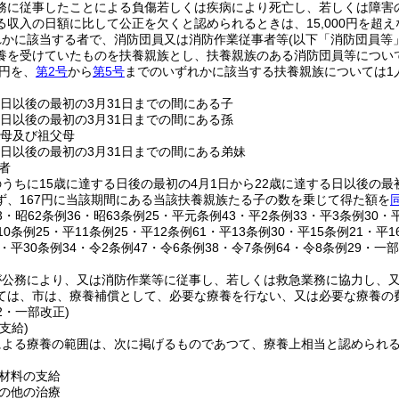
務に従事したことによる負傷若しくは疾病により死亡し、若しくは障害の状
る収入の日額に比して公正を欠くと認められるときは、15,000円を超
れかに該当する者で、消防団員又は消防作業従事者等
(以下「消防団員等
養を受けていたものを扶養親族とし、扶養親族のある消防団員等につい
3円を、
第2号
から
第5号
までのいずれかに該当する扶養親族については1
る日以後の最初の3月31日までの間にある子
る日以後の最初の3月31日までの間にある孫
父母及び祖父母
る日以後の最初の3月31日までの間にある弟妹
者
うちに15歳に達する日後の最初の4月1日から22歳に達する日以後の最
ず、167円に当該期間にある当該扶養親族たる子の数を乗じて得た額を
33・昭62条例36・昭63条例25・平元条例43・平2条例33・平3条例30・
10条例25・平11条例25・平12条例61・平13条例30・平15条例21・平1
4・平30条例34・令2条例47・令6条例38・令7条例64・令8条例29・一部
が公務により、又は消防作業等に従事し、若しくは救急業務に協力し、
ては、市は、療養補償として、必要な療養を行ない、又は必要な療養の
52・一部改正)
支給)
による療養の範囲は、次に掲げるものであつて、療養上相当と認められ
材料の支給
の他の治療