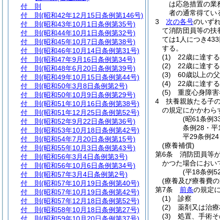
は応急措置の業
付 則
者の通常得てい
付 則
(昭和42年12月15日条例第146号)
3
次の各号
のいず
付 則
(昭和43年10月1日条例第35号)
て消防団員等の扶
付 則
(昭和44年10月1日条例第32号)
ては1人につき43
付 則
(昭和45年10月7日条例第38号)
する。
付 則
(昭和46年10月14日条例第31号)
(1)
22歳に達す
付 則
(昭和47年9月16日条例第34号)
(2)
22歳に達す
付 則
(昭和48年6月20日条例第39号)
(3)
60歳以上の
付 則
(昭和49年10月15日条例第44号)
(4)
22歳に達す
付 則
(昭和50年3月8日条例第2号)
(5)
重度心身障害
付 則
(昭和50年10月9日条例第29号)
4
扶養親族たる子の
付 則
(昭和51年10月16日条例第38号)
の規定にかかわら
付 則
(昭和51年12月25日条例第52号)
(昭61条例
付 則
(昭和52年9月22日条例第36号)
条例28・平
付 則
(昭和53年10月18日条例第42号)
平29条例2
付 則
(昭和54年7月20日条例第15号)
(療養補償)
付 則
(昭和55年10月3日条例第43号)
第6条
消防団員等
付 則
(昭和56年3月4日条例第3号)
かつた場合におい
付 則
(昭和56年10月6日条例第34号)
(平18条例
付 則
(昭和57年3月4日条例第2号)
(療養及び療養費の
付 則
(昭和57年10月19日条例第40号)
第7条
前条
の規定
付 則
(昭和57年10月19日条例第42号)
(1)
診察
付 則
(昭和57年12月18日条例第52号)
(2)
薬剤又は治療
付 則
(昭和58年10月18日条例第27号)
(3)
処置、手術そ
付 則
(昭和59年10月20日条例第37号)