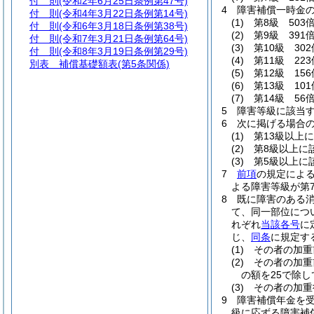
付 則
(令和2年6月25日条例第47号)
4
障害補償一時金
付 則
(令和4年3月22日条例第14号)
(1)
第8級 503
付 則
(令和6年3月18日条例第38号)
(2)
第9級 391
付 則
(令和7年3月21日条例第64号)
(3)
第10級 302
付 則
(令和8年3月19日条例第29号)
(4)
第11級 223
別表
補償基礎額表(第5条関係)
(5)
第12級 156
(6)
第13級 101
(7)
第14級 56
5
障害等級に該当
6
次に掲げる場合
(1)
第13級以上
(2)
第8級以上に
(3)
第5級以上に
7
前項
の規定によ
よる障害等級が第
8
既に障害のある
て、同一部位につ
れぞれ
当該各号
に
じ、
同条
に規定す
(1)
その者の加重
(2)
その者の加重
の額を25で除
(3)
その者の加重
9
障害補償年金を
級に応ずる障害補