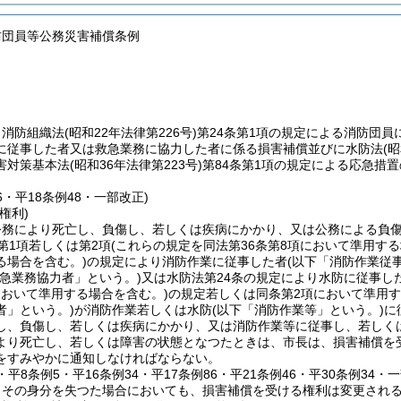
防団員等公務災害補償条例
、消防組織法
(昭和22年法律第226号)
第24条第1項の規定による消防団員
に従事した者又は救急業務に協力した者に係る損害補償並びに水防法
(
害対策基本法
(昭和36年法律第223号)
第84条第1項の規定による応急措
86・平18条例48・一部改正)
権利)
公務により死亡し、負傷し、若しくは疾病にかかり、又は公務による負
第1項若しくは第2項
(これらの規定を同法第36条第8項において準用する
る場合を含む。)
の規定により消防作業に従事した者
(以下「消防作業従
救急業務協力者」という。)
又は水防法第24条の規定により水防に従事し
において準用する場合を含む。)
の規定若しくは同条第2項において準用す
者」という。)
が消防作業若しくは水防
(以下「消防作業等」という。)
に
し、負傷し、若しくは疾病にかかり、又は消防作業等に従事し、若しく
より死亡し、若しくは障害の状態となつたときは、市長は、損害補償を
をすみやかに通知しなければならない。
0・平8条例5・平16条例34・平17条例86・平21条例46・平30条例34・
、その身分を失つた場合においても、損害補償を受ける権利は変更され