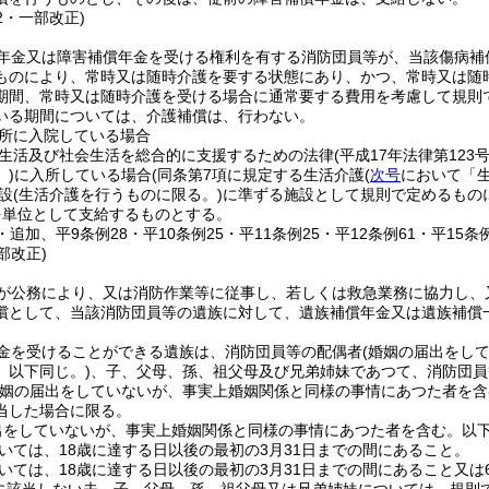
52・一部改正)
年金又は障害補償年金を受ける権利を有する消防団員等が、当該傷病補
ものにより、常時又は随時介護を要する状態にあり、かつ、常時又は随
期間、常時又は随時介護を受ける場合に通常要する費用を考慮して規則
いる期間については、介護補償は、行わない。
所に入院している場合
生活及び社会生活を総合的に支援するための法律
(平成17年法律第123号
)
に入所している場合
(同条第7項に規定する生活介護
(
次号
において「生
設
(生活介護を行うものに限る。)
に準ずる施設として規則で定めるもの
を単位として支給するものとする。
6・追加、平9条例28・平10条例25・平11条例25・平12条例61・平15条例
部改正)
が公務により、又は消防作業等に従事し、若しくは救急業務に協力し、
償として、当該消防団員等の遺族に対して、遺族補償年金又は遺族補償
金を受けることができる遺族は、消防団員等の配偶者
(婚姻の届出をし
。以下同じ。)
、子、父母、孫、祖父母及び兄弟姉妹であつて、消防団員
婚姻の届出をしていないが、事実上婚姻関係と同様の事情にあつた者を含
当した場合に限る。
出をしていないが、事実上婚姻関係と同様の事情にあつた者を含む。以下
いては、18歳に達する日以後の最初の3月31日までの間にあること。
いては、18歳に達する日以後の最初の3月31日までの間にあること又は