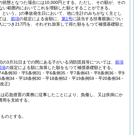
態となつた場合には10,000円とする。
ただし、その額が、その
えない範囲内においてこれを増額した額とすることができる。
」という。)
の事故発生日において、他に生計のみちがなく主とし
ては、
前項
の規定による金額に、
第1号
に該当する扶養親族につい
人につき217円を、それぞれ加算して得た額をもつて補償基礎額と
初の3月31日までの間にある子がいる消防団員等については、
前項
同項
の規定による額に加算した額をもつて補償基礎額とする。
平4条例30・平5条例31・平6条例35・平7条例43・平8条例36・平9
6条例34・平18条例30・平18条例52・平19条例59・平20条例34・
改正)
又は応急措置の業務に従事したことにより、負傷し、又は疾病にか
費用を支給する。
るものとする。