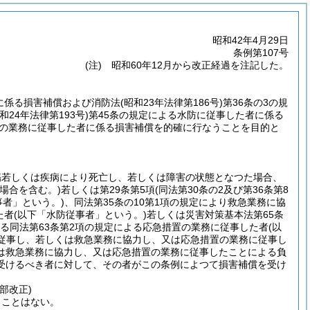
昭和42年4月29日
条例第107号
(注) 昭和60年12月から改正経過を注記した。
に係る損害補償および消防法
(昭和23年法律第186号)
第36条の3の規
昭和24年法律第193号)
第45条の規定による水防に従事した者に係る
置の業務に従事した者に係る損害補償を的確に行なうことを目的と
傷若しくは疾病により死亡し、若しくは障害の状態となつた場合、
場合を含む。)
若しくは第29条第5項
(同法第30条の2及び第36条第8
事者」という。)
、同法第35条の10第1項の規定により救急業務に協
た者
(以下「水防従事者」という。)
若しくは災害対策基本法第65条
る同法第63条第2項の規定による応急措置の業務に従事した者
(以
従事し、若しくは救急業務に協力し、又は応急措置の業務に従事し
は救急業務に協力し、又は応急措置の業務に従事したことによる負
受けるべき者に対して、その者がこの条例によつて損害補償を受け
一部改正)
ることはない。