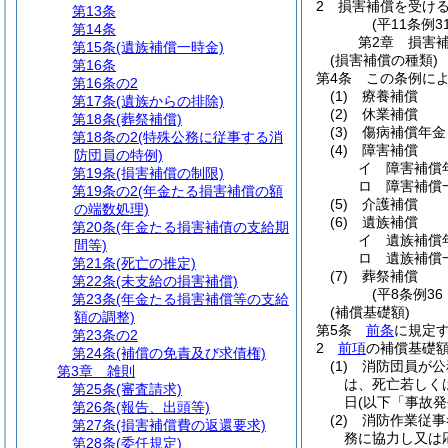
2
損害補償を受け
第13条
(平11条例
第14条
第2章
損害
第15条
(遺族補償一時金)
(損害補償の種類)
第16条
第4条
この条例に
第16条の2
(1)
療養補償
第17条
(遺族からの排除)
(2)
休業補償
第18条
(葬祭補償)
(3)
傷病補償年金
第18条の2
(特殊公務に従事する消
(4)
障害補償
防団員の特例)
イ 障害補償
第19条
(損害補償の制限)
ロ 障害補償
第19条の2
(年金たる損害補償の額
(5)
介護補償
の端数処理)
(6)
遺族補償
第20条
(年金たる損害補債の支給期
イ 遺族補償
間等)
ロ 遺族補償
第21条
(死亡の推定)
(7)
葬祭補償
第22条
(未支給の損害補償)
(平8条例3
第23条
(年金たる損害補償等の支給
(補償基礎額)
額の調整)
第5条
前条
に規定
第23条の2
2
前項
の補償基礎
第24条
(補償の免責及び求債権)
(1)
消防団員が公
第3章
雑則
は、死亡若しく
第25条
(審査請求)
日
(以下「事故発
第26条
(報告、出頭等)
(2)
消防作業従事
第27条
(損害補償費の返還要求)
務に協力し又は
第28条
(委任規定)