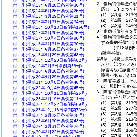
2
傷病補償年金の
付 則
(平成13年6月28日条例第30号)
応じ、1年につき
付 則
(平成14年6月26日条例第26号)
(1)
第1級 313
付 則
(平成15年3月29日条例第21号)
(2)
第2級 277
付 則
(平成16年3月31日条例第34号)
(3)
第3級 245
付 則
(平成16年10月18日条例第156号)
3
傷病補償年金を
付 則
(平成17年3月30日条例第36号)
4
傷病補償年金を
付 則
(平成17年10月4日条例第86号)
ずる傷病補償年金
付 則
(平成18年3月31日条例第30号)
(平18条例
付 則
(平成18年6月30日条例第37号)
(障害補償)
付 則
(平成18年9月29日条例第48号)
第9条
消防団員等
付 則
(平成18年12月20日条例第52号)
かり、治つたとき
付 則
(平成19年7月6日条例第59号)
障害等級に該当す
付 則
(平成20年6月26日条例第34号)
障害があるときに
付 則
(平成20年9月29日条例第45号)
2
障害等級は、その
付 則
(平成21年10月5日条例第46号)
は、規則で定める
付 則
(平成22年10月4日条例第45号)
3
障害補償年金の額
付 則
(平成23年10月11日条例第25号)
乗じて得た額とす
付 則
(平成25年3月19日条例第11号)
(1)
第1級 313
付 則
(平成26年12月22日条例第69号)
(2)
第2級 277
付 則
(平成27年12月18日条例第73号)
(3)
第3級 245
付 則
(平成28年3月22日条例第25号)
(4)
第4級 213
付 則
(平成28年6月30日条例第43号)
(5)
第5級 184
付 則
(平成29年3月31日条例第24号)
(6)
第6級 156
付 則
(平成30年3月22日条例第34号)
(7)
第7級 131