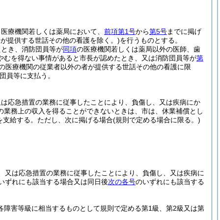
る医療機関若しくは薬局において、
前項第1号
から
第5号
までに掲げ
が提供する世話その他の看護を除く。)
を行うものとする。
たとき、消防団員等が
同項
の医療機関若しくは薬局以外の医師、歯
やむを得ない事情があると市長が認めたとき、又は消防団員等が
第
の医療機関の従業者以外の者が提供する世話その他の看護に限
団員等に支払う。
又は応急措置の業務に従事したことにより、負傷し、又は疾病にか
の業務上の収入を得ることができないときは、市は、休業補償とし
を支給する。
ただし、次に掲げる場合
(規則で定める場合に限る。)
、又は応急措置の業務に従事したことにより、負傷し、又は疾病に
いずれにも該当する場合又は同日後
次の各号
のいずれにも該当する
各障害等級に相当するものとして規則で定める第1級、第2級又は第