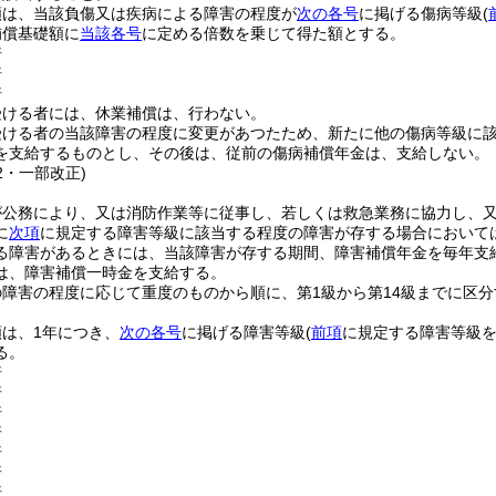
額は、当該負傷又は疾病による障害の程度が
次の各号
に掲げる傷病等級
(
補償基礎額に
当該各号
に定める倍数を乗じて得た額とする。
倍
倍
倍
受ける者には、休業補償は、行わない。
受ける者の当該障害の程度に変更があつたため、新たに他の傷病等級に
を支給するものとし、その後は、従前の傷病補償年金は、支給しない。
52・一部改正)
が公務により、又は消防作業等に従事し、若しくは救急業務に協力し、
に
次項
に規定する障害等級に該当する程度の障害が存する場合において
る障害があるときには、当該障害が存する期間、障害補償年金を毎年支
は、障害補償一時金を支給する。
障害の程度に応じて重度のものから順に、第1級から第14級までに区
。
は、1年につき、
次の各号
に掲げる障害等級
(
前項
に規定する障害等級を
る。
倍
倍
倍
倍
倍
倍
倍