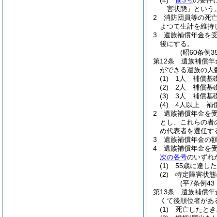
(4)
前3号
の要件
害状態」という。
2
消防団員等の死
よつて生計を維持
3
遺族補償年金を
後にする。
(昭60条例
第12条
遺族補償年
ができる遺族の人
(1)
1人 補償基
(2)
2人 補償基
(3)
3人 補償基
(4)
4人以上 補
2
遺族補償年金を
とし、これらの者
め代表者を選任す
3
遺族補償年金の
4
遺族補償年金を
次の各号
のいずれ
(1)
55歳に達し
(2)
特定障害状態
(平7条例4
第13条
遺族補償年
くて後順位者があ
(1)
死亡したとき