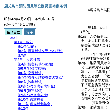
鹿児島市消防団員等公務災害補償条例
○鹿児島市消
昭和42年4月29日 条例第107号
(令和8年4月1日施行)
第1章
総則
(目的)
条項目次
沿革
第1条
この条例は
本則
定による消防作業
第1章
総則
損害補償並びに災
第1条
(目的)
する。
第2条
(損害補償を受ける権利)
(平17条例
第3条
(損害補償を受ける
第2章
損害補償
第2条
消防団員が
第4条
(損害補償の種類)
又は消防法第25条
第5条
(補償基礎額)
項において準用す
第6条
(療養補償)
力した者
(以下「
第7条
(療養及び療養費の支給)
第1項
(同条第3項
第8条
(休業補償)
下「応急措置従事
第8条の2
(傷病補償年金)
たことにより死亡
第9条
(障害補償)
傷若しくは疾病に
第9条の2
(介護補償)
る権利を有する旨
第10条
(遺族補償)
(平6条例4
第11条
(遺族補償年金)
第3条
消防団員は
第12条