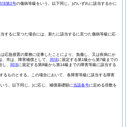
前項第2号
の傷病等級をいう。以下同じ。)
のいずれに該当するかに
該当するに至つた場合には、新たに該当するに至つた傷病等級に応
又は応急措置の業務に従事したことにより、負傷し、又は疾病にか
は、市は、障害補償として、
同項
に規定する第1級から第7級までの
給し、
同項
に規定する第8級から第14級までの障害等級に該当する
分するものとする。
この場合において、各障害等級に該当する障害
いう。以下同じ。)
に応じ、補償基礎額に
当該各号
に定める倍数を