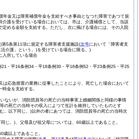
償年金又は障害補償年金を支給すべき事由となつた障害であつて規
時介護を受けている場合においては、市は、介護補償として、当該
で定める金額を支給する。
ただし、次に掲げる場合には、その入院
)
第5条第11項に規定する障害者支援施設
(
次号
において「障害者支
活介護」という。)
を受けている場合に限る。)
に入所している場合
21・平16条例34・平18条例30・平18条例52・平23条例25・平25
又は応急措置の業務に従事したことにより、死亡した場合において
一時金を支給する。
ていないが、消防団員等の死亡の当時事実上婚姻関係と同様の事情
等の死亡の当時その収入によつて生計を維持していたものとす
む。以下同じ。)
以外の者にあつては、消防団員等の死亡の当時次
同じ。)
、父母及び祖父母については、60歳以上であること。
60歳以上であること。