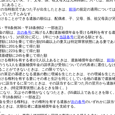
に該当しない夫、子、父母、孫、祖父母又は兄弟姉妹については、規則
)
にあること。
亡の当時胎児であつた子が出生したときは、
前項
の規定の適用について
していた子とみなす。
受けることができる遺族の順位は、配偶者、子、父母、孫、祖父母及び
35・平8条例36・平18条例52・一部改正)
金の額は、
次の各号
に掲げる人数
(遺族補償年金を受ける権利を有する
数をいう。)
の区分に応じ、1年につき
当該各号
に定める額とする。
礎額に153を乗じて得た額
(55歳以上の妻又は特定障害状態にある妻であ
礎額に201を乗じて得た額
礎額に223を乗じて得た額
償基礎額に245を乗じて得た額
受ける権利を有する者が2人以上あるときは、遺族補償年金の額は、
前項
のうち1人を遺族補償年金の請求及び受領についての代表者に選任しな
ることができないときは、この限りでない。
額の算定の基礎となる遺族の数に増減を生じたときは、その増減を生じ
受ける権利を有する妻にその者と生計を同じくしている他の遺族で遺族
かに該当するに至つたときは、その該当するに至つた月の翌月から遺族
たとき。
(特定障害状態にあるときを除く。)
になり、又はその事情がなくなつたとき。
(55歳以上であるときを除く。
3・平18条例52・一部改正)
金を受ける権利は、その権利を有する遺族が
次の各号
のいずれかに該当
るときは、次順位者に遺族補償年金を支給する。
。