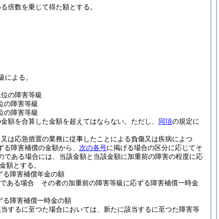
める倍数を乗じて得た額とする。
級による。
上位の障害等級
位の障害等級
位の障害等級
の金額を合算した金額を超えてはならない。
ただし、
同項
の規定に
、又は応急措置の業務に従事したことによる負傷又は疾病によつ
ずる障害補償の金額から、
次の各号
に掲げる場合の区分に応じてそ
のである場合には、当該金額と当該金額に加重前の障害の程度に応
金額とする。
ずる障害補償年金の額
上である場合 その者の加重前の障害等級に応ずる障害補償一時金
ずる障害補償一時金の額
該当するに至つた場合においては、新たに該当するに至つた障害等