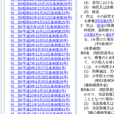
(4)
居宅における
付 則
(昭和60年10月15日条例第28号)
(5)
病院又は診療
付 則
(昭和60年12月25日条例第35号)
(6)
移送
付 則
(昭和61年6月26日条例第33号)
2
市は、その経営
付 則
(昭和62年10月12日条例第36号)
る療養
(
同項第4号
付 則
(昭和63年6月24日条例第25号)
3
市は、
前項
の医
付 則
(平成元年10月7日条例第43号)
科医師、薬剤師そ
付 則
(平成2年10月11日条例第33号)
1項第4号
から
第6
付 則
(平成3年10月8日条例第30号)
る。)
を受けた場合
付 則
(平成4年10月5日条例第30号)
(平6条例3
付 則
(平成5年10月13日条例第31号)
(休業補償)
付 則
(平成6年9月30日条例第35号)
第8条
消防団員等
付 則
(平成6年11月14日条例第37号)
かり、療養のため
付 則
(平成6年12月19日条例第40号)
て、その収入を得
付 則
(平成7年10月5日条例第43号)
には、その拘禁さ
付 則
(平成8年2月27日条例第5号)
(1)
刑事施設、労
付 則
(平成8年6月27日条例第36号)
(2)
少年院その他
付 則
(平成9年3月28日条例第16号)
(昭62条例
付 則
(平成9年6月25日条例第28号)
(傷病補償年金)
付 則
(平成9年12月25日条例第44号)
第8条の2
消防団員
付 則
(平成10年3月3日条例第2号)
かかり、当該負傷
付 則
(平成10年6月25日条例第25号)
こととなつた場合
付 則
(平成11年6月23日条例第25号)
(1)
当該負傷又は
付 則
(平成11年10月4日条例第31号)
(2)
当該負傷又は
付 則
(平成12年6月22日条例第61号)
3級の傷病等級
付 則
(平成12年12月26日条例第75号)