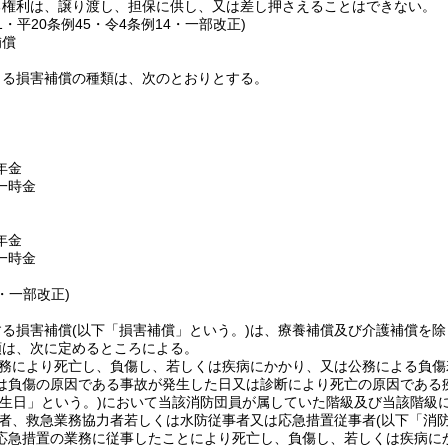
る権利は、譲り渡し、担保に供し、又は差し押さえることはできない。
31・平20条例45・令4条例14・一部改正)
補償
よる損害補償の種類は、次のとおりとする。
年金
一時金
年金
一時金
6・一部改正)
する損害補償
(以下「損害補償」という。)
は、療養補償及び介護補償を除
額は、次に定めるところによる。
務により死亡し、負傷し、若しくは疾病にかかり、又は公務による負傷
は負傷の原因である事故が発生した日又は診断により死亡の原因である
生日」という。)
において当該消防団員が属していた階級及び当該階級
者、救急業務協力者若しくは水防従事者又は応急措置従事者
(以下「消
応急措置の業務に従事したことにより死亡し、負傷し、若しくは疾病に