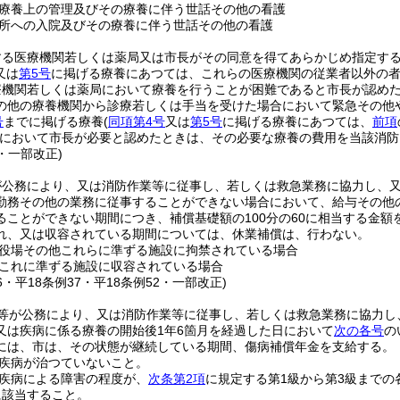
療養上の管理及びその療養に伴う世話その他の看護
所への入院及びその療養に伴う世話その他の看護
する医療機関若しくは薬局又は市長がその同意を得てあらかじめ指定す
又は
第5号
に掲げる療養にあつては、これらの医療機関の従業者以外の者
療機関若しくは薬局において療養を行うことが困難であると市長が認め
の他の療養機関から診療若しくは手当を受けた場合において緊急その他
号
までに掲げる療養
(
同項第4号
又は
第5号
に掲げる療養にあつては、
前項
において市長が必要と認めたときは、その必要な療養の費用を当該消防
7・一部改正)
が公務により、又は消防作業等に従事し、若しくは救急業務に協力し、
勤務その他の業務に従事することができない場合において、給与その他
ることができない期間につき、補償基礎額の100分の60に相当する金額
れ、又は収容されている期間については、休業補償は、行わない。
役場その他これらに準ずる施設に拘禁されている場合
これに準ずる施設に収容されている場合
36・平18条例37・平18条例52・一部改正)
等が公務により、又は消防作業等に従事し、若しくは救急業務に協力し
又は疾病に係る療養の開始後1年6箇月を経過した日において
次の各号
の
には、市は、その状態が継続している期間、傷病補償年金を支給する。
疾病が治つていないこと。
疾病による障害の程度が、
次条第2項
に規定する第1級から第3級までの
に該当すること。