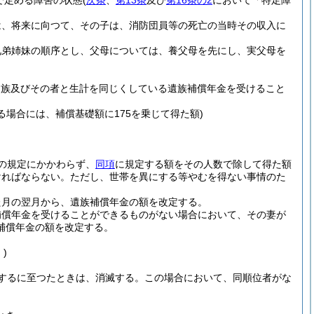
で定める障害の状態
(
次条
、
第13条
及び
第16条の2
において「特定障
は、将来に向つて、その子は、消防団員等の死亡の当時その収入に
兄弟姉妹の順序とし、父母については、養父母を先にし、実父母を
遺族及びその者と生計を同じくしている遺族補償年金を受けること
る場合には、補償基礎額に175を乗じて得た額)
の規定にかかわらず、
同項
に規定する額をその人数で除して得た額
ければならない。
ただし、世帯を異にする等やむを得ない事情のた
た月の翌月から、遺族補償年金の額を改定する。
補償年金を受けることができるものがない場合において、その妻が
補償年金の額を改定する。
)
するに至つたときは、消滅する。
この場合において、同順位者がな