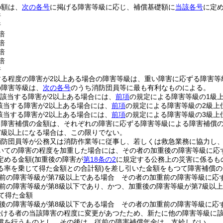
の額は、
次の各号
に掲げる障害等級に応じ、補償基礎額に
当該各号
に定
倍
倍
倍
倍
倍
倍
倍
する程度の障害が2以上ある場合の障害等級は、重い障害に応ずる障害等
の障害等級は、
次の各号
のうち消防団員等に最も有利なものによる。
に該当する障害が2以上ある場合には、
前項
の規定による障害等級の1級
該当する障害が2以上ある場合には、
前項
の規定による障害等級の2級上
該当する障害が2以上ある場合には、
前項
の規定による障害等級の3級上
る障害補償の金額は、それぞれの障害に応ずる障害等級による障害補償
7級以上になる場合は、この限りでない。
消防団員等が公務又は消防作業等に従事し、若しくは救急業務に協力し
いての障害の程度を加重した場合には、その者の加重後の障害等級に応
定める金額
(加重後の障害が
第18条の2
に規定する公務上の災害に係るも
る率を乗じて得た金額との合計額)
を差し引いた金額をもつて障害補償の
前の障害等級が第7級以上である場合 その者の加重前の障害等級に応
前の障害等級が第8級以下であり、かつ、加重後の障害等級が第7級以
して得た金額
後の障害等級が第8級以下である場合 その者の加重前の障害等級に応
受ける者の当該障害の程度に変更があつたため、新たに他の障害等級に
償を行うものとし、その後は、従前の障害補償年金は、支給しない。