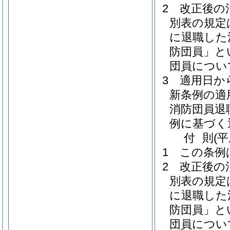
2
改正後の
別表の規定
に退職した
防団員」と
団員につい
3
適用日か
新条例の適
消防団員退
例に基づく
付
則
(
1
この条例
2
改正後の
別表の規定
に退職した
防団員」と
団員につい