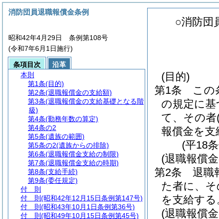
消防団員退職報償金条例
○消防団
昭和42年4月29日 条例第108号
(令和7年6月1日施行)
条項目次
沿革
(目的)
本則
第1条
(目的)
第1条
この
第2条
(退職報償金の支給額)
第3条
(退職報償金の支給基礎となる階
の規定に基
級)
て、その者
第4条
(勤務年数の算定)
第4条の2
報償金を支
第5条
(遺族の範囲)
(平18
第5条の2
(遺族からの排除)
第6条
(退職報償金支給の制限)
(退職報償金
第7条
(退職報償金支給の時期)
第2条
退職
第8条
(支給手続)
第9条
(委任規定)
た者に、そ
付 則
を支給する
付 則
(昭和42年12月15日条例第147号)
付 則
(昭和43年10月1日条例第36号)
(退職報償
付 則
(昭和49年10月15日条例第45号)