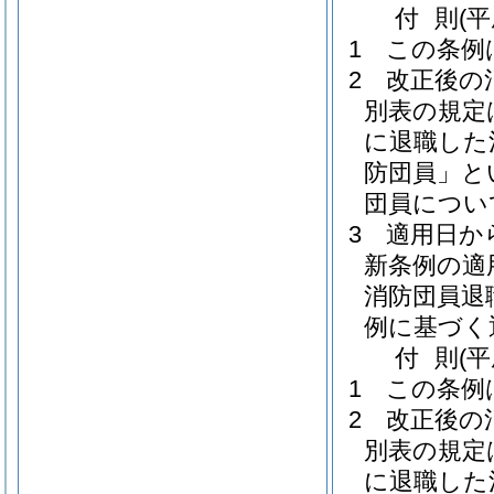
付
則
(
1
この条例
2
改正後の
別表の規定は
に退職した
防団員」と
団員につい
3
適用日か
新条例の適
消防団員退
例に基づく
付
則
(
1
この条例
2
改正後の
別表の規定は
に退職した