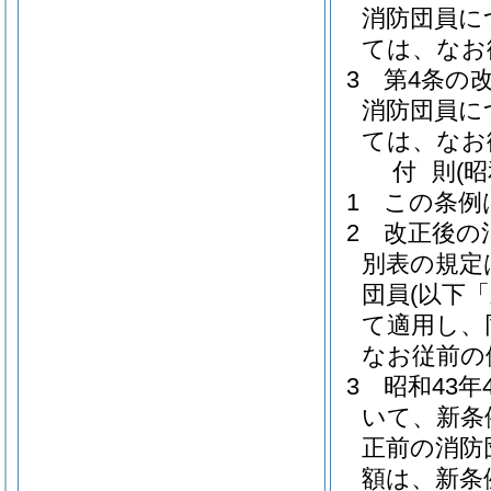
消防団員に
ては、なお
3
第4条の
消防団員に
ては、なお
付
則
(
1
この条例
2
改正後の
別表の規定
団員
(以下
て適用し、
なお従前の
3
昭和43
いて、新条
正前の消防
額は、新条