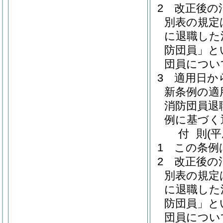
2
改正後の
別表の規定は
に退職した
防団員」と
団員につい
3
適用日か
新条例の適
消防団員退
例に基づく
付
則
(
1
この条例
2
改正後の
別表の規定は
に退職した
防団員」と
団員につい