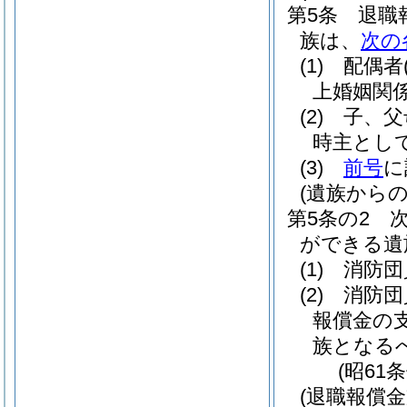
第5条
退職
族は、
次の
(1)
配偶者
上婚姻関
(2)
子、父
時主とし
(3)
前号
に
(遺族からの
第5条の2
ができる遺
(1)
消防団
(2)
消防団
報償金の
族となる
(昭61
(退職報償金