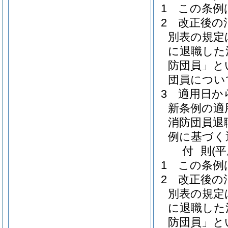
1
この条例
2
改正後の
別表の規定は
に退職した
防団員」と
団員につい
3
適用日か
新条例の適
消防団員退
例に基づく
付
則
(
1
この条例
2
改正後の
別表の規定は
に退職した
防団員」と