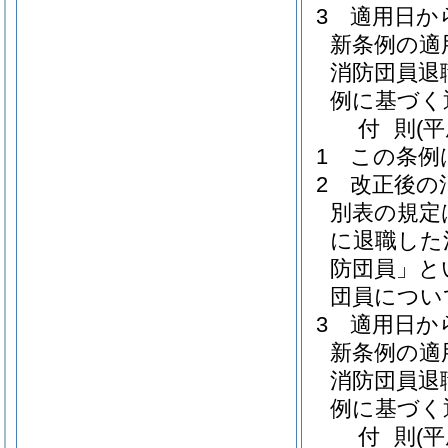
3
適用日か
新条例の適
消防団員退
例に基づく
付
則
(
1
この条例
2
改正後の
別表の規定
に退職した
防団員」と
団員につい
3
適用日か
新条例の適
消防団員退
例に基づく
付
則
(