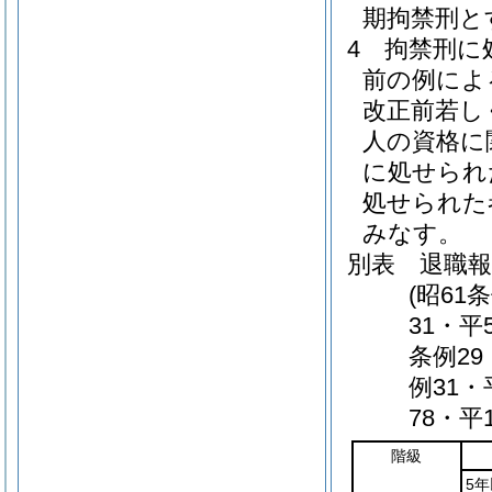
期拘禁刑と
4
拘禁刑に
前の例によ
改正前若し
人の資格に
に処せられ
処せられた
みなす。
別表
退職報償
(昭61
31・平
条例29
例31・
78・平
階級
5年