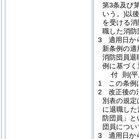
第3条及び第
いう。)
以
を受ける消
職した消防
3
適用日か
新条例の適
消防団員退
例に基づく
付
則
(
1
この条例
2
改正後の
別表の規定
に退職した
防団員」と
団員につい
3
適用日か