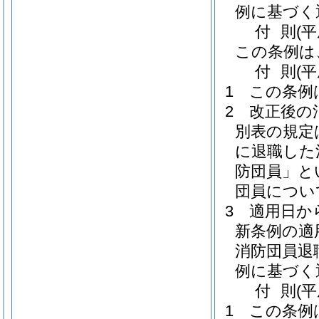
例に基づく
付
則
(平
この条例は
付
則
(
1
この条例
2
改正後の
別表の規定は
に退職した
防団員」と
団員につい
3
適用日か
新条例の適
消防団員退
例に基づく
付
則
(
1
この条例