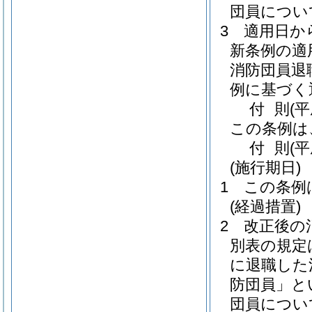
団員につい
3
適用日か
新条例の適
消防団員退
例に基づく
付
則
(
この条例は
付
則
(
(施行期日)
1
この条例
(経過措置)
2
改正後の
別表の規定は
に退職した
防団員」と
団員につい