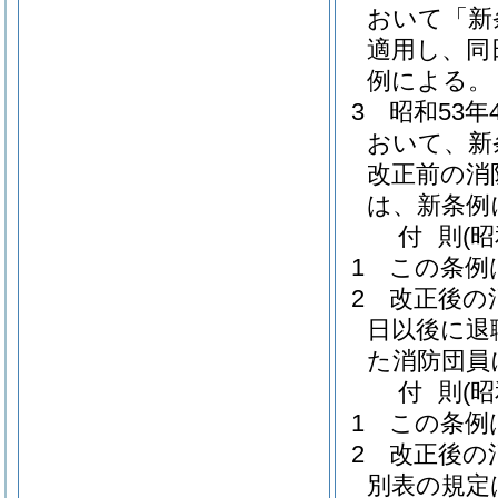
おいて「新
適用し、同
例による。
3
昭和53
おいて、新
改正前の消
は、新条例
付
則
(
1
この条例
2
改正後の
日以後に退
た消防団員
付
則
(
1
この条例
2
改正後の
別表の規定