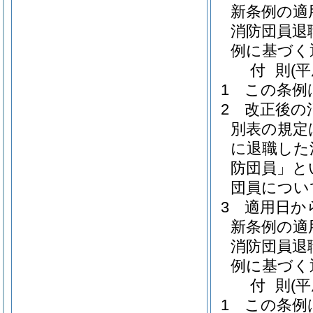
新条例の適
消防団員退
例に基づく
付
則
(
1
この条例
2
改正後の
別表の規定
に退職した
防団員」と
団員につい
3
適用日か
新条例の適
消防団員退
例に基づく
付
則
(
1
この条例