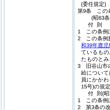
(委任規定)
第9条
この
(昭63
付
則
1
この条例
2
この条例
和39年鹿児
ているもの
たものとみ
3
旧谷山市
給について
員にかかわ
15号)
の規
付
則
(昭
1
この条例
2
第3条の