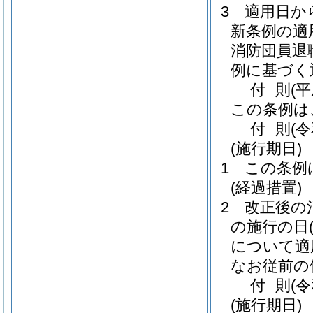
3
適用日か
新条例の適
消防団員退
例に基づく
付
則
(
この条例は
付
則
(
(施行期日)
1
この条例
(経過措置)
2
改正後の
の施行の日
について適
なお従前の
付
則
(
(施行期日)