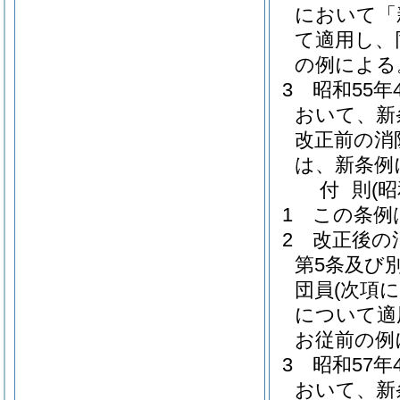
において「
て適用し、
の例による
3
昭和55
おいて、新
改正前の消
は、新条例
付
則
(昭
1
この条例
2
改正後の
第5条及び
団員
(次項
について適
お従前の例
3
昭和57
おいて、新