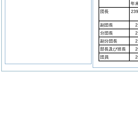
年
団長
23
副団長
2
分団長
2
副分団長
2
部長及び班長
2
団員
2