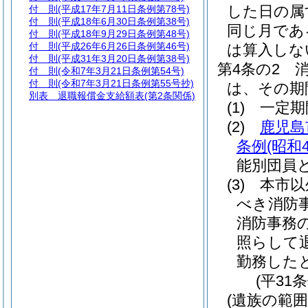
した日の属
付 則
(平成17年7月11日条例第78号)
付 則
(平成18年6月30日条例第38号)
同じ月であ
付 則
(平成18年9月29日条例第48号)
付 則
(平成26年6月26日条例第46号)
は算入しな
付 則
(平成31年3月20日条例第38号)
第4条の2
付 則
(令和7年3月21日条例第54号)
付 則
(令和7年3月21日条例第55号抄)
は、その期
別表
退職報償金支給額表(第2条関係)
(1)
一定期
(2)
鹿児島
条例
(昭和
能別団員
(3)
本市以
べき消防
消防事務
照らして
勤務した
(平31
(遺族の範囲