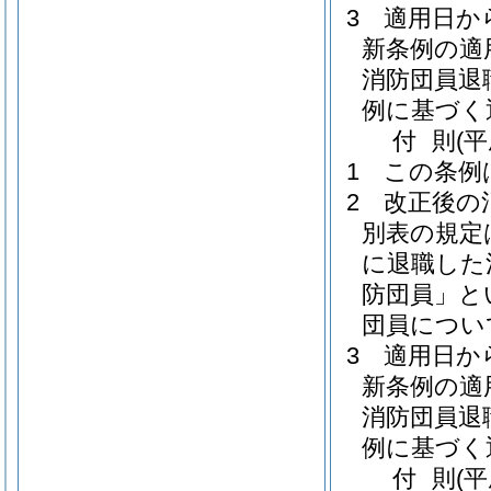
3
適用日か
新条例の適
消防団員退
例に基づく
付
則
(
1
この条例
2
改正後の
別表の規定は
に退職した
防団員」と
団員につい
3
適用日か
新条例の適
消防団員退
例に基づく
付
則
(