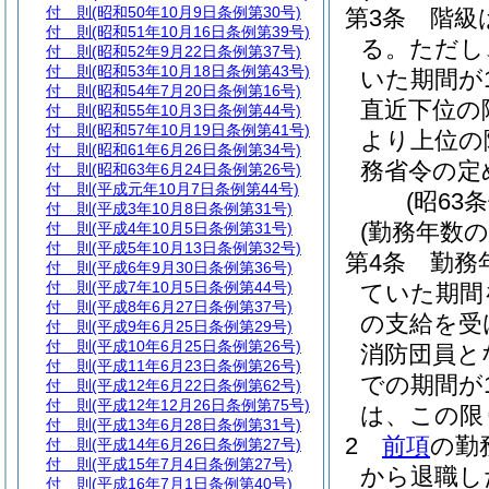
付 則
(昭和50年10月9日条例第30号)
第3条
階級
付 則
(昭和51年10月16日条例第39号)
る。
ただし
付 則
(昭和52年9月22日条例第37号)
付 則
(昭和53年10月18日条例第43号)
いた期間が
付 則
(昭和54年7月20日条例第16号)
直近下位の
付 則
(昭和55年10月3日条例第44号)
付 則
(昭和57年10月19日条例第41号)
より上位の
付 則
(昭和61年6月26日条例第34号)
務省令の定
付 則
(昭和63年6月24日条例第26号)
付 則
(平成元年10月7日条例第44号)
(昭63
付 則
(平成3年10月8日条例第31号)
(勤務年数の
付 則
(平成4年10月5日条例第31号)
付 則
(平成5年10月13日条例第32号)
第4条
勤務
付 則
(平成6年9月30日条例第36号)
付 則
(平成7年10月5日条例第44号)
ていた期間
付 則
(平成8年6月27日条例第37号)
の支給を受
付 則
(平成9年6月25日条例第29号)
付 則
(平成10年6月25日条例第26号)
消防団員と
付 則
(平成11年6月23日条例第26号)
での期間が
付 則
(平成12年6月22日条例第62号)
付 則
(平成12年12月26日条例第75号)
は、この限
付 則
(平成13年6月28日条例第31号)
2
前項
の勤
付 則
(平成14年6月26日条例第27号)
付 則
(平成15年7月4日条例第27号)
から退職し
付 則
(平成16年7月1日条例第40号)