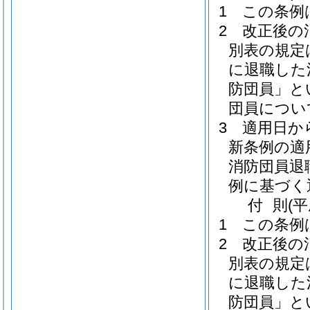
1
この条例
2
改正後の
別表の規定
に退職した
防団員」と
団員につい
3
適用日か
新条例の適
消防団員退
例に基づく
付
則
(
1
この条例
2
改正後の
別表の規定
に退職した
防団員」と