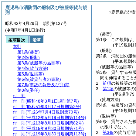
鹿児島市消防団の服制及び被服等貸与規
則
○鹿児島市消
昭和42年4月29日 規則第127号
(令和7年4月1日施行)
(趣旨)
第1条
この規則は
条項目次
沿革
(平19規則
本則
(服制)
第1条
(趣旨)
第2条
消防団の服
第2条
(服制)
(平30規則
第3条
(被服等の品目等)
(被服等の品目等)
第4条
(貸与方法)
第3条
貸与する被
第5条
(返納等)
間を伸縮すること
第6条
(被貸与者の責務)
2
前項
の被服等の
第7条
(事故の報告及び弁償)
3
第1項
の被服等の
第8条
(委任)
(平6規則7
付 則
(貸与方法)
付 則
(昭和48年3月1日規則第7号)
第4条
被服等の貸
付 則
(昭和51年3月17日規則第2号)
(平19規則
付 則
(平成6年7月4日規則第79号)
(返納等)
付 則
(平成12年5月19日規則第114号)
第5条
貸与された
付 則
(平成13年8月10日規則第82号)
の限りでない。
付 則
(平成15年9月30日規則第71号)
2
第3条
の貸与期間
付 則
(平成19年3月30日規則第113号)