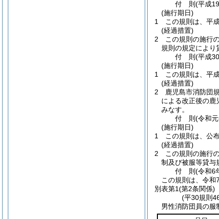
付
則
(平成1
(施行期日)
1
この規則は、平成
(経過措置)
2
この規則の施行
規則の規定により
付
則
(平成3
(施行期日)
1
この規則は、平成
(経過措置)
2
鹿児島市消防団
による改正後の鹿
みなす。
付
則
(令和元
(施行期日)
1
この規則は、公
(経過措置)
2
この規則の施行
制及び被服等貸与
付
則
(令和6
この規則は、令和
別表第1
(第2条関係)
(平30規則
男性消防団員の服