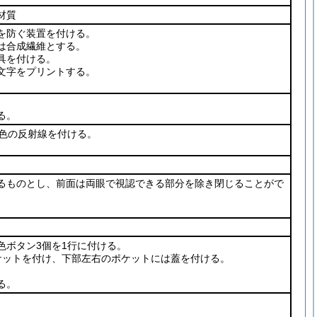
材質
を防ぐ装置を付ける。
は合成繊維とする。
具を付ける。
文字をプリントする。
る。
青色の反射線を付ける。
るものとし、前面は両眼で視認できる部分を除き閉じることがで
色ボタン3個を1行に付ける。
ケットを付け、下部左右のポケットには蓋を付ける。
る。