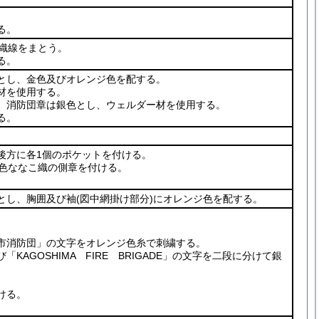
る。
ま織線をまとう。
る。
とし、金色及びオレンジ色を配する。
材を使用する。
、消防団章は銀色とし、ウェルダー材を使用する。
る。
後方に各1個のポケットを付ける。
黒色ななこ織の側章を付ける。
とし、胸囲及び袖
(図中網掛け部分)
にオレンジ色を配する。
市消防団」の文字をオレンジ色糸で刺繍する。
KAGOSHIMA FIRE BRIGADE」の文字を二段に分けて銀
ける。