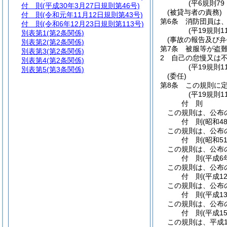
(平6規則7
付 則
(平成30年3月27日規則第46号)
(被貸与者の責務)
付 則
(令和元年11月12日規則第43号)
第6条
消防団員は
付 則
(令和6年12月23日規則第113号)
(平19規則
別表第1
(第2条関係)
(事故の報告及び弁
別表第2
(第2条関係)
第7条
被服等が盗
別表第3
(第2条関係)
2
自己の怠慢又は
別表第4
(第2条関係)
(平19規則
別表第5
(第3条関係)
(委任)
第8条
この規則に
(平19規則
付
則
この規則は、公布
付
則
(昭和4
この規則は、公布
付
則
(昭和5
この規則は、公布
付
則
(平成6
この規則は、公布
付
則
(平成1
この規則は、公布
付
則
(平成1
この規則は、公布
付
則
(平成1
この規則は、平成1