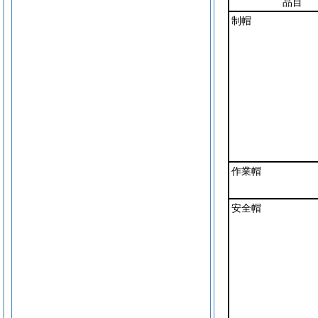
品目
制帽
作業帽
安全帽