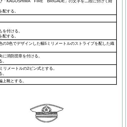
KAGOSHIMA FIRE BRIGADE」の文字を二段に分けて紺
を配する。
もを付ける。
を配する。
色の3色でデザインした幅5ミリメートルのストライプを配した織
央に消防団章を付ける。
る。
ミリメートルの2ピン式とする。
る。
編上靴とする。