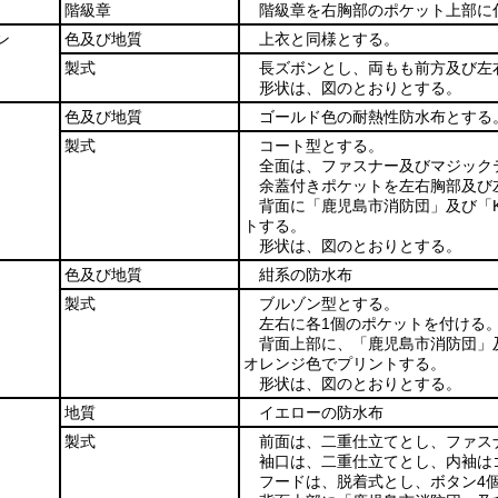
階級章
階級章を右胸部のポケット上部に
ン
色及び地質
上衣と同様とする。
製式
長ズボンとし、両もも前方及び左
形状は、図のとおりとする。
色及び地質
ゴールド色の耐熱性防水布とする
製式
コート型とする。
全面は、ファスナー及びマジック
余蓋付きポケットを左右胸部及び
背面に「鹿児島市消防団」及び「KA
トする。
形状は、図のとおりとする。
色及び地質
紺系の防水布
製式
ブルゾン型とする。
左右に各1個のポケットを付ける
背面上部に、「鹿児島市消防団」及び
オレンジ色でプリントする。
形状は、図のとおりとする。
地質
イエローの防水布
製式
前面は、二重仕立てとし、ファス
袖口は、二重仕立てとし、内袖は
フードは、脱着式とし、ボタン4