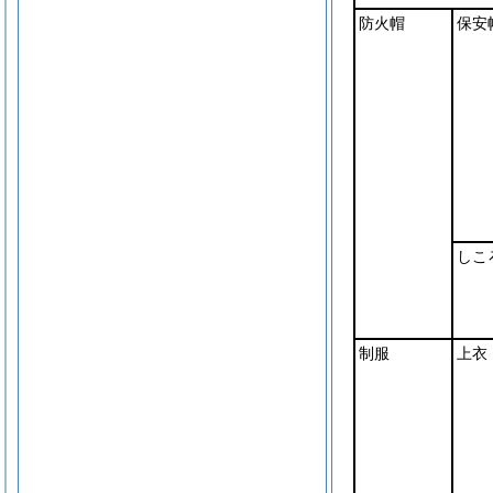
防火帽
保安
しこ
制服
上衣