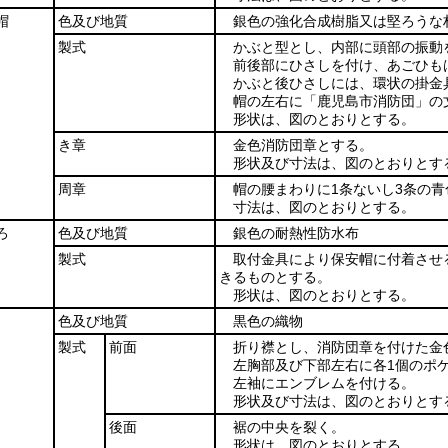
帽
色及び地質
銀色の強化合成樹脂又は堅ろうな
製式
かぶと型とし、内部に頭部の振動
前後部にひさしを付け、あごひも
かぶと後ひさしには、環状の掛金
帽の左右に「鹿児島市消防団」の
形状は、図のとおりとする。
き章
金色消防団章とする。
形状及び寸法は、図のとおりとす
周章
帽の腰まわりに1条ないし3条の
寸法は、図のとおりとする。
ろ
色及び地質
銀色の耐熱性防水布
製式
取付金具により保安帽に付着させ
きるものとする。
形状は、図のとおりとする。
色及び地質
黒色の織物
製式
前面
折り襟とし、消防団章を付けた金
左胸部及び下部左右に各1個のポ
左袖にエンブレムを付ける。
形状及び寸法は、図のとおりとす
後面
裾の中央を裂く。
形状は、図のとおりとする。