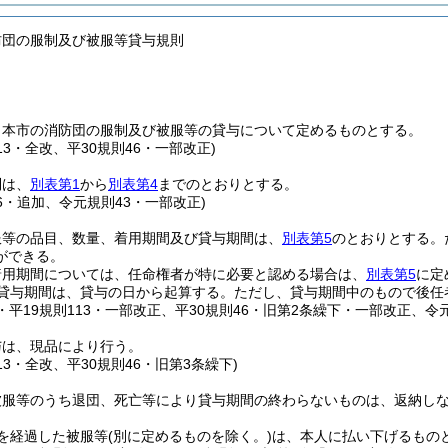
防団の服制及び被服等貸与規則
、本市の消防団の服制及び被服等の貸与について定めるものとする。
113・全改、平30規則46・一部改正)
制は、
別表第1
から
別表第4
までのとおりとする。
46・追加、令元規則43・一部改正)
服等の品目、数量、着用期間及び貸与期間は、
別表第5
のとおりとする。
ができる。
着用期間については、任命権者が特に必要と認める場合は、
別表第5
に定
貸与期間は、貸与の日から起算する。
ただし、貸与期間中のもので後任
9・平19規則113・一部改正、平30規則46・旧第2条繰下・一部改正、令
与は、現品により行う。
113・全改、平30規則46・旧第3条繰下)
被服等のうち退団、死亡等により貸与期間の終わらないものは、返納し
を経過した被服等
(別に定めるものを除く。)
は、本人に払い下げるもの