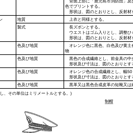
背面上部に「鹿児島市消防団」及び「
色でプリントする。
形状は、図のとおりとし、反射材
ン
地質
上衣と同様とする。
製式
長ズボンとする。
ウエストはゴム入りとし、調整ひ
形状は、図のとおりとし、反射材
色及び地質
オレンジ色に黒色、白色及び黄土
物
色及び地質
黒色の合成繊維とし、前金具の中
形状及び寸法は、図のとおりとす
色及び地質
オレンジ色の合成繊維とし、幅50
形状及び寸法は、図のとおりとす
色及び地質
黒革又は黒色合成皮革の短靴又は
示し、その単位はミリメートルとする。)
制帽