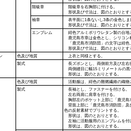
階級章
階級章を右胸部に付ける。
形状及び寸法は、図のとおりとす
袖章
表半面に1条ないし3条の金色し
形状及び寸法は、図のとおりとす
エンブレム
紺色アルミポリウレタン製の台地
鹿児島市章は金色とし、シリコン
「鹿児島市消防団」の文字は紺色
形状及び寸法は、図のとおりとす
ン
色及び地質
上衣と同様とする。
製式
長ズボンとし、両側前方及び左右
両側縫目に幅15ミリメートルの
形状は、図のとおりとする。
色及び地質
活動服は、紺色の難燃繊維の織物
製式
長袖とし、ファスナーを付ける。
左右両肩に肩章を付ける。
胸部左のポケット上部に「鹿児島
背面上部に「鹿児島市消防団」及び「
色の反射素材でプリントする。
形状は、図のとおりとする。
左袖に活動服用のエンブレムを付
形状は、図のとおりとする。