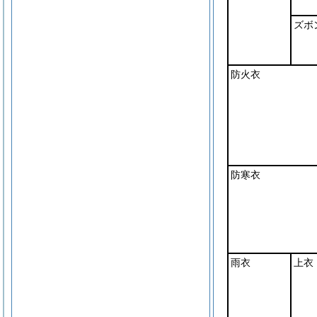
ズボ
防火衣
防寒衣
雨衣
上衣