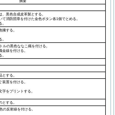
摘要
は、黒色合成皮革製とする。
いて消防団章を付けた金色ボタン各1個でとめる。
る。
抱擁する。
る。
ートルの黒色ななこ織を付ける。
織金線を付ける。
る。
品とする。
ぐ装置を付ける。
文字をプリントする。
のとする。
青色の反射線を付ける。