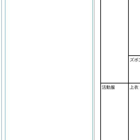
ズボ
活動服
上衣