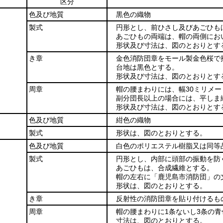
区分
色及び地質
黒色の織物
製式
円形とし、前ひさし及びあごひも
あごひもの両端は、帽の両側にお
形状及び寸法は、図のとおりとす
き章
金色消防団章をモール製金色桜で
台地は黒色とする。
形状及び寸法は、図のとおりとす
周章
帽の腰まわりには、幅30ミリメ
副分団長以上の場合には、平しま
形状及び寸法は、図のとおりとす
色及び地質
紺色の織物
製式
形状は、図のとおりとする。
色及び地質
白色のポリエステル樹脂又は同等
製式
円形とし、内部に頭部の振動を防
あごひもは、合成繊維とする。
帽の左右に「鹿児島市消防団」の
形状は、図のとおりとする。
き章
反射性の消防団章を貼り付けるも
周章
帽の腰まわりに1条ないし3条の
寸法は、図のとおりとする。