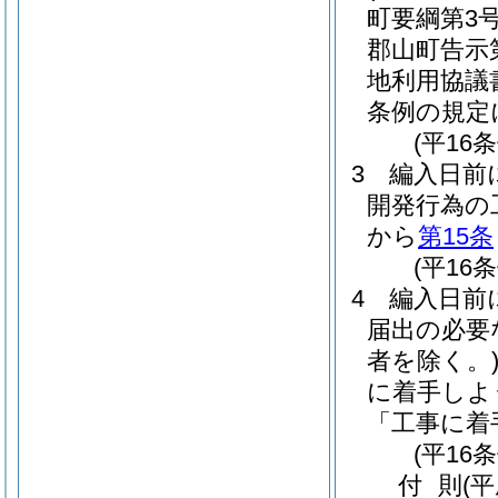
町要綱第3号
郡山町告示第
地利用協議
条例の規定
(平16
3
編入日前
開発行為の
から
第15条
(平16
4
編入日前
届出の必要
者を除く。
に着手しよ
「工事に着
(平16
付
則
(