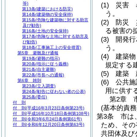
等)
(1)
災害 
第13条
(建築における防災)
う。
第14条
(建築物の安全保持)
第15条
(危険な建築物に対する助言
(2)
防災 
及び勧告)
る被害の
第16条
(土地の安全保持)
第17条
(危険な土地に対する助言及
(3)
開発行
び勧告)
う。
第18条
(工事施工上の安全措置)
第5章
避難及び通報
(4)
建築物
第19条
(避難の指示)
規定する
第20条
(指示に従う義務)
第21条
(自主避難)
(5)
建築 
第22条
(市長への通報)
第6章
雑則
(6)
公共施
第23条
(立入調査)
用に供す
第24条
(勧告に従わない者の公表)
第25条
(委任)
第2章
付 則
(基本的責務
付 則
(平成16年3月23日条例第23号)
付 則
(平成16年10月18日条例第108号)
第3条
市は
付 則
(令和3年6月24日条例第61号)
ため、その
付 則
(令和6年12月20日条例第63号)
共団体及び