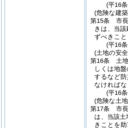
(平16
(危険な建
第15条
市
きは、当該
ずべきこと
(平16
(土地の安全
第16条
土
しくは地盤
するなど防
なければな
(平16
(危険な土
第17条
市
は、当該土
きことを助