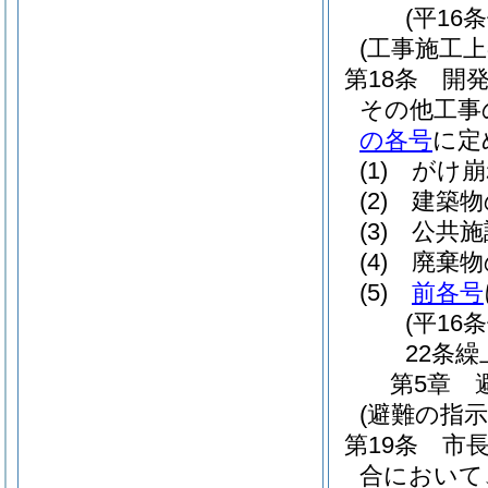
(平16
(工事施工上
第18条
開
その他工事
の各号
に定
(1)
がけ崩
(2)
建築物
(3)
公共施
(4)
廃棄物
(5)
前各号
(平16
22条繰
第5章
(避難の指示
第19条
市
合において