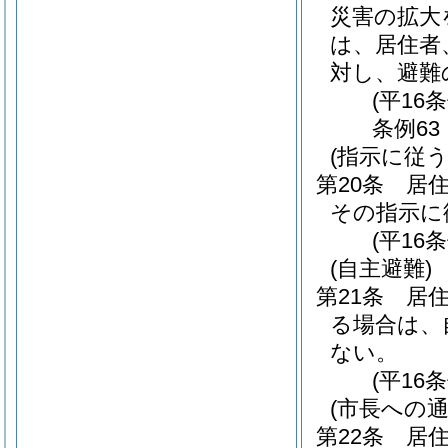
災害の拡大
は、居住者
対し、避難
(平16
条例63
(指示に従う
第20条
居
その指示に
(平16
(自主避難)
第21条
居
る場合は、
ない。
(平16
(市長への通
第22条
居