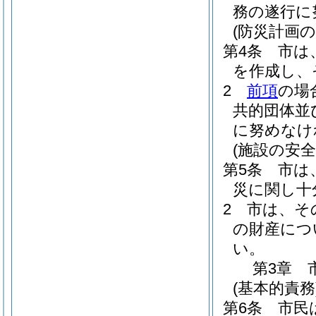
務の遂行に
(防災計画の
第4条
市は
を作成し、
2
前項
の場
共的団体並
に努めなけ
(施設の安全
第5条
市は
災に関し十
2
市は、そ
の財産につ
い。
第3章
(基本的責務
第6条
市民