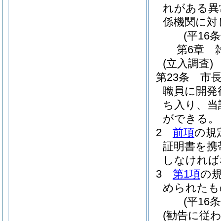
れがある異
係機関に対
(平16
第6章
(立入調査)
第23条
市
職員に開発
ち入り、当
ができる。
2
前項
の規
証明書を携
しなければ
3
第1項
の
められたも
(平16
(勧告に従