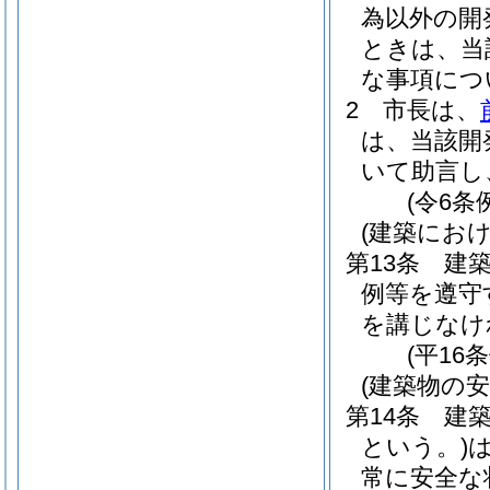
為以外の開
ときは、当
な事項につ
2
市長は、
は、当該開
いて助言し
(令6条
(建築におけ
第13条
建
例等を遵守
を講じなけ
(平16
(建築物の安
第14条
建
という。)
常に安全な