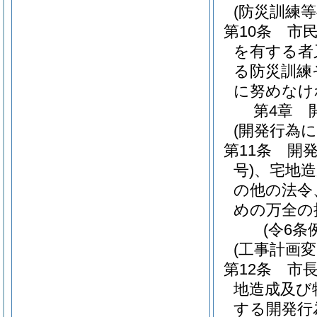
(防災訓練等
第10条
市
を有する者
る防災訓練
に努めなけ
第4章
(開発行為
第11条
開
号)
、宅地造
の他の法令
めの万全の
(令6条
(工事計画
第12条
市
地造成及び
する開発行