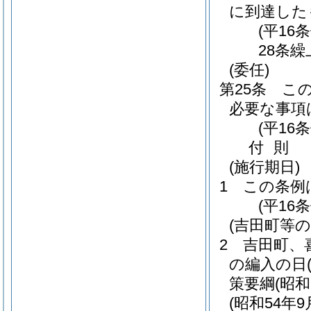
に到達した
(平16
28条繰
(委任)
第25条
こ
必要な事項
(平16
付
則
(施行期日)
1
この条例
(平16
(吉田町等
2
吉田町、
の編入の日
策要綱
(昭
(昭和54年9