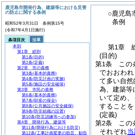
鹿児島市開発行為、建築等における災害
の防止に関する条例
○鹿児島
条例
昭和52年3月31日 条例第15号
(令和7年4月1日施行)
条項目次
沿革
第1章
本則
第1章
総則
(目的)
第1条
(目的)
第2条
(定義)
第1条
この
第2章
市の責務
でおおわれ
第3条
(基本的責務)
第4条
(防災計画の実施)
て多い自然
第5条
(施設の安全確保)
為、建築等
第3章
市民の責務
第6条
(基本的責務)
いて定め、
第7条
(財産の保全)
することを
第8条
(公共施設の安全確保)
第9条
(防災組織の設置)
(定義)
第10条
(防災訓練等への参加)
第2条
この
第4章
開発行為、建築等
第11条
(開発行為における防災)
それぞれ
当
第12条
(工事計画変更の助言、勧告