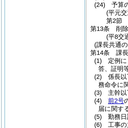
(24)
予算
(平元交
第2節
第13条
削
(平8交
(課長共通の
第14条
課
(1)
定例に
答、証明
(2)
係長以
務命令に
(3)
主幹以
(4)
前2号
届に関す
(5)
勤務日
(6)
工事の