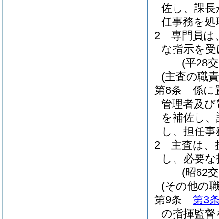
佐し、課長
任事務を処
2
専門員は
な指示を受
(平28
(主査の職責
第8条
係に
管理者及び
を補佐し、
し、担任事
2
主査は、
し、必要な
(昭62
(その他の職
第9条
第3
の指揮監督