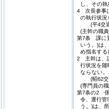
し、その執
4
次長参事
の執行状況
(平4交
(主幹の職責
第7条
課に
いう。)
は
め指名する
2
主幹は、
行状況を随
ならない。
(昭62
(専門員の職
第7条の2
令、運行管
う。)
は、