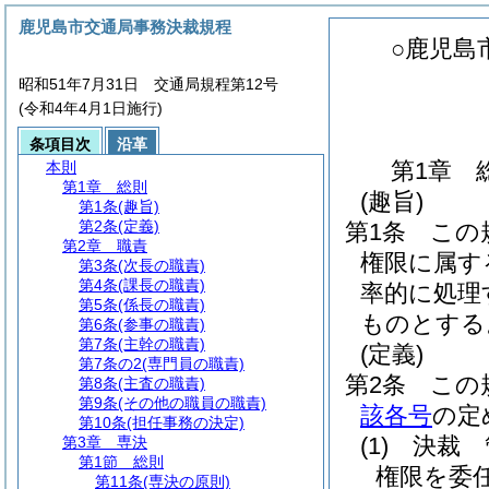
鹿児島市交通局事務決裁規程
○鹿児島
昭和51年7月31日 交通局規程第12号
(令和4年4月1日施行)
条項目次
沿革
第1章
本則
第1章
総則
(趣旨)
第1条
(趣旨)
第2条
(定義)
第1条
この
第2章
職責
権限に属す
第3条
(次長の職責)
第4条
(課長の職責)
率的に処理
第5条
(係長の職責)
ものとする
第6条
(参事の職責)
第7条
(主幹の職責)
(定義)
第7条の2
(専門員の職責)
第2条
この
第8条
(主査の職責)
第9条
(その他の職員の職責)
該各号
の定
第10条
(担任事務の決定)
(1)
決裁 
第3章
専決
第1節
総則
権限を委
第11条
(専決の原則)