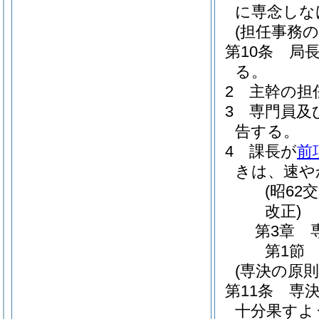
に専念しな
(担任事務の
第10条
局
る。
2
主幹の担
3
専門員及
告する。
4
課長が
前
きは、速や
(昭62
改正)
第3章
第1節
(専決の原則
第11条
専
十分果すよ