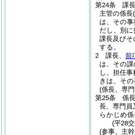
第24条
課
主管の係長
は、その事
だし、別に
課長及びそ
する。
2
課長、
前
は、その課
し、担任事
きは、その
(係長、専
第25条
係
長、専門員
らかじめ係
(平28
(参事、主