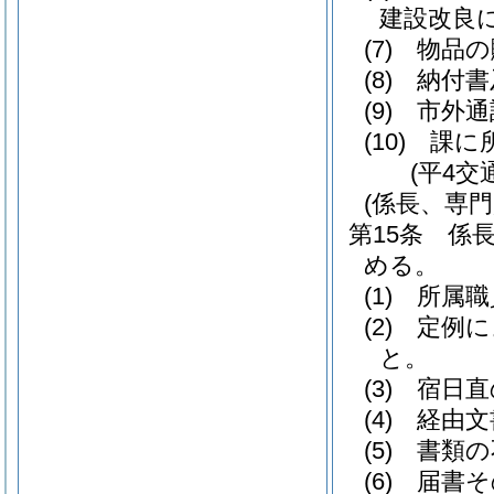
建設改良
(7)
物品の
(8)
納付書
(9)
市外通
(10)
課に
(平4交
(係長、専
第15条
係
める。
(1)
所属職
(2)
定例に
と。
(3)
宿日直
(4)
経由文
(5)
書類の
(6)
届書そ