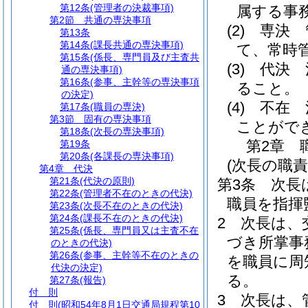
第12条
(管理者の決裁事項)
属する事
第2節
共通の専決事項
(2)
専決 
第13条
第14条
(課長共通の専決事項)
て、常時
第15条
(係長、専門員及び主査共
(3)
代決 
通の専決事項)
第16条
(参事、主幹等の専決事項
ること。
の決定)
(4)
不在 
第17条
(職員の専決)
第3節
固有の専決事項
ことがで
第18条
(次長の専決事項)
第2章
第19条
第20条
(各課長の専決事項)
(次長の職責
第4章
代決
第21条
(代決の原則)
第3条
次長
第22条
(管理者不在のときの代決)
職員を指揮
第23条
(次長不在のときの代決)
第24条
(課長不在のときの代決)
2
次長は、
第25条
(係長、専門員又は主査不在
づき所掌事
のときの代決)
第26条
(参事、主幹等不在のときの
を職員に周
代決の決定)
る。
第27条
(報告)
付 則
3
次長は、
付 則
(昭和54年8月1日交通局規程第10