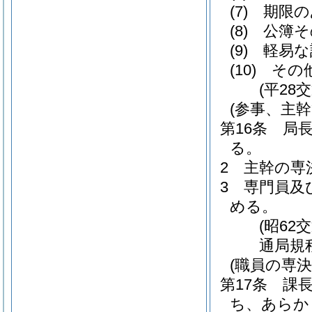
(7)
期限の
(8)
公簿そ
(9)
軽易な
(10)
その
(平28
(参事、主
第16条
局
る。
2
主幹の専
3
専門員及
める。
(昭62
通局規
(職員の専決
第17条
課
ち、あらか