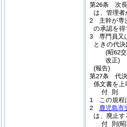
第26条
次
は、管理者
2
主幹が専
の承認を得
3
専門員又
ときの代決
(昭62
改正)
(報告)
第27条
代
係文書を上
付
則
1
この規程
2
鹿児島市
は、廃止す
付
則
(