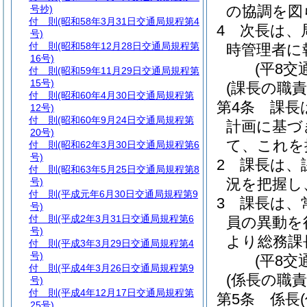
の協調を図
号抄)
付 則
(昭和58年3月31日交通局規程第4
4
次長は、
号)
付 則
(昭和58年12月28日交通局規程第
時管理者に
16号)
(平8交
付 則
(昭和59年11月29日交通局規程第
15号)
(課長の職責
付 則
(昭和60年4月30日交通局規程第
第4条
課長
12号)
付 則
(昭和60年9月24日交通局規程第
計画に基づ
20号)
て、これを
付 則
(昭和62年3月30日交通局規程第6
号)
2
課長は、
付 則
(昭和63年5月25日交通局規程第8
況を把握し
号)
付 則
(平成元年6月30日交通局規程第9
3
課長は、
号)
付 則
(平成2年3月31日交通局規程第6
員の異動を
号)
より総務課
付 則
(平成3年3月29日交通局規程第4
号)
(平8交
付 則
(平成4年3月26日交通局規程第9
(係長の職責
号)
付 則
(平成4年12月17日交通局規程第
第5条
係長
25号)