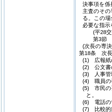
決事項を係
主査のその
る。
この場
必要な指示
(平28
第3節
(次長の専決
第18条
次
(1)
広報紙
(2)
公文書
(3)
人事管
(4)
職員の
(5)
市民の
と。
(6)
電話の
(7)
比較的