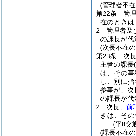
(管理者不
第22条
管
在のときは
2
管理者及
の課長が代
(次長不在
第23条
次
主管の課長
は、その事
し、別に指
参事が、次
の課長が代
2
次長、
前
きは、その
(平8交
(課長不在