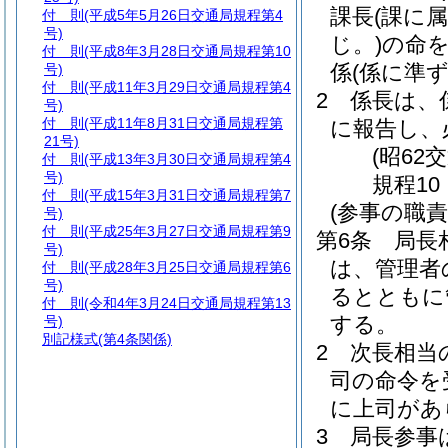
課長
(課に
付 則
(平成5年5月26日交通局規程第4
号)
じ。)
の命
付 則
(平成8年3月28日交通局規程第10
係
(係に準
号)
付 則
(平成11年3月29日交通局規程第4
2
係長は、
号)
付 則
(平成11年8月31日交通局規程第
に報告し、
21号)
(昭62
付 則
(平成13年3月30日交通局規程第4
号)
規程10
付 則
(平成15年3月31日交通局規程第7
(参事の職責
号)
付 則
(平成25年3月27日交通局規程第9
第6条
局長
号)
は、管理者
付 則
(平成28年3月25日交通局規程第6
号)
るとともに
付 則
(令和4年3月24日交通局規程第13
する。
号)
別記様式
(第4条関係)
2
次長相当
司の命令を
に上司があ
3
局長参事