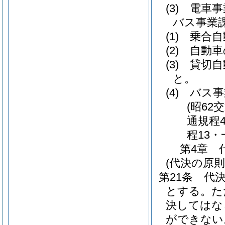
(3)
電車事
バス事業
(1)
乗合自
(2)
自動車
(3)
貸切自
と。
(4)
バス事
(昭62
通規程
程13・
第4章
(代決の原則
第21条
代
とする。
た
決してはな
ができない