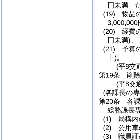
円未満。
(19)
物品
3,000,00
(20)
経費
円未満)
。
(21)
予算
上)
。
(平8交
第19条
削
(平8交
(各課長の専
第20条
各
総務課長
(1)
局構内
(2)
公用車
(3)
職員証