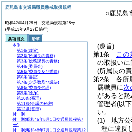
鹿児島市交通局職員懲戒取扱規程
○鹿児島
昭和42年4月29日 交通局規程第28号
(平成13年9月27日施行)
条項目次
沿革
(趣旨)
本則
第1条
(趣旨)
第1条
この
第2条
(所属長の責務)
第3条
(総務課長の責務)
の取扱いに
第4条
(委員会)
(所属長の責
第5条
(委員長及び委員)
第6条
(書記)
第2条
各所
第7条
(定足数及び議決)
属職員に
次
第8条
(委員長代理)
第9条
(除斥)
があると認
第10条
(審理)
管理者
(以
第11条
(会議の秘密)
第12条
(答申)
い。
付 則
(1)
地方公
付 則
(昭和45年5月1日交通局規程第7
号)
程に違反
付 則
(昭和48年7月1日交通局規程第12