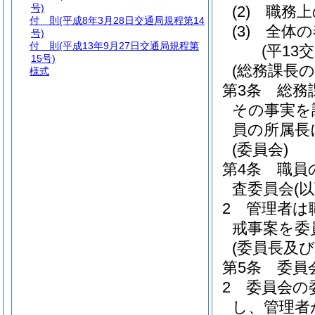
号)
(2)
職務上
付 則
(平成8年3月28日交通局規程第14
(3)
全体の
号)
付 則
(平成13年9月27日交通局規程第
(平13
15号)
(総務課長の
様式
第3条
総務
その事実を
員の所属長
(委員会)
第4条
職員
査委員会
(
2
管理者は
戒事案を委
(委員長及び
第5条
委員
2
委員会の
し、管理者