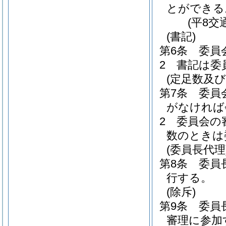
とができる
(平8交
(書記)
第6条
委員
2
書記は委
(定足数及び
第7条
委員
がなければ
2
委員会の
数のときは
(委員長代理
第8条
委員
行する。
(除斥)
第9条
委員
審理に参加