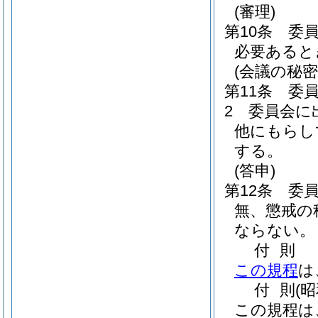
(審理)
第10条
委
必要あると
(会議の秘密
第11条
委
2
委員会に
他にもらし
する。
(答申)
第12条
委
無、懲戒の
ならない。
付
則
この規程
は
付
則
(
この規程は