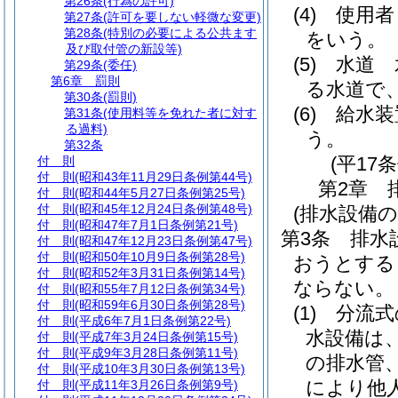
第26条
(行為の許可)
(4)
使用者
第27条
(許可を要しない軽微な変更)
第28条
(特別の必要による公共ます
をいう。
及び取付管の新設等)
(5)
水道 
第29条
(委任)
第6章
罰則
る水道で
第30条
(罰則)
(6)
給水装
第31条
(使用料等を免れた者に対す
る過料)
う。
第32条
(平17
付 則
付 則
(昭和43年11月29日条例第44号)
第2章
付 則
(昭和44年5月27日条例第25号)
付 則
(昭和45年12月24日条例第48号)
(排水設備
付 則
(昭和47年7月1日条例第21号)
第3条
排水
付 則
(昭和47年12月23日条例第47号)
付 則
(昭和50年10月9日条例第28号)
おうとする
付 則
(昭和52年3月31日条例第14号)
ならない。
付 則
(昭和55年7月12日条例第34号)
付 則
(昭和59年6月30日条例第28号)
(1)
分流式
付 則
(平成6年7月1日条例第22号)
水設備は
付 則
(平成7年3月24日条例第15号)
付 則
(平成9年3月28日条例第11号)
の排水管
付 則
(平成10年3月30日条例第13号)
により他
付 則
(平成11年3月26日条例第9号)