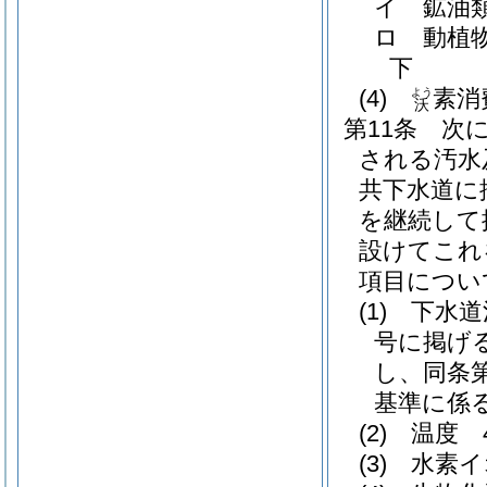
イ
鉱油
ロ
動植
下
(4)
素消
よう
沃
第11条
次
される汚水
共下水道に
を継続して
設けてこれ
項目につい
(1)
下水道
号に掲げ
し、同条
基準に係
(2)
温度 
(3)
水素イ