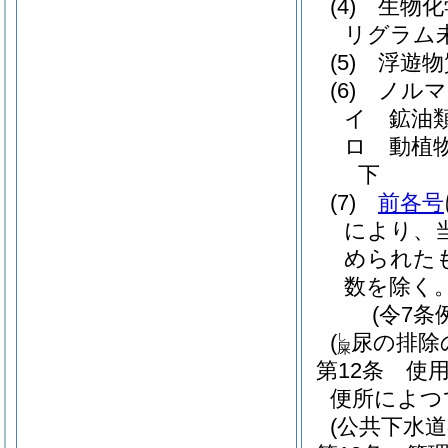
(4)
生物化
リグラム
(5)
浮遊物
(6)
ノルマ
イ
鉱油
ロ
動植
下
(7)
前各号
により、
められた
数を除く。
(令7条
(
尿の排除
し
屎
第12条
使
便所によつ
(公共下水