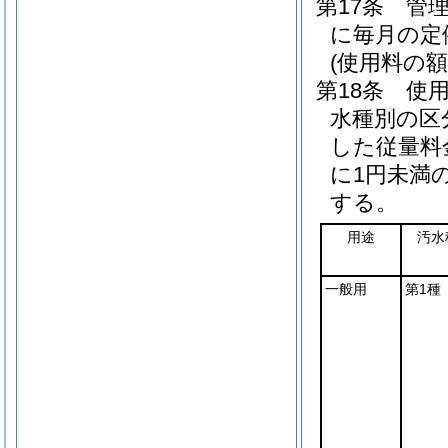
第17条
管
に毎月の定
(使用料の額
第18条
使
水種別の区
した従量料
に1円未満
する。
用途
汚水
一般用
第1種