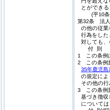
円を超えな
とができる
(平10
第32条
法
の他の従業
行為をした
対しても、
付
則
1
この条例
2
この条例
35年鹿児
の規定によ
その他の行
3
この条例
基づき徴収
については