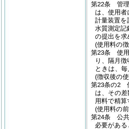
第22条
管
は、使用者
計量装置を
水質測定記
の提出を求
(使用料の徴
第23条
使
り、隔月徴
ときは、毎
(徴収後の使
第23条の2
は、その差
用料で精算
(使用料の前
第24条
公
必要がある