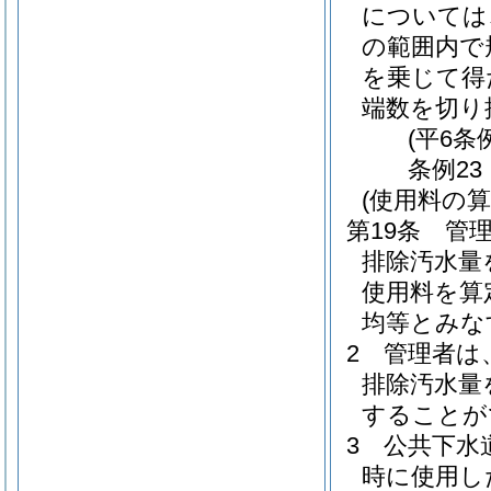
については
の範囲内で
を乗じて得
端数を切り
(平6条
条例23
(使用料の算
第19条
管
排除汚水量
使用料を算
均等とみな
2
管理者は
排除汚水量
することが
3
公共下水
時に使用し