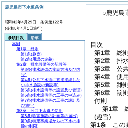
鹿児島市下水道条例
○鹿児島
昭和42年4月29日 条例第122号
(令和8年4月1日施行)
条項目次
沿革
目次
本則
第1章
総則
第1章
総
第1条
(趣旨)
第2条
(用語の定義)
第2章
排
第2章
排水設備等の新設等
第3章
公
第3条
(排水設備の接続方法及び内
径)
第4章
使
第4条
(公共下水道に直接接続しな
第5章
雑
い排水施設の新設等)
第5条
(排水設備等の設置及び管理)
第6章
罰
第6条
(排水設備等の工事の申込み)
付則
第7条
(排水設備等の工事の設計及
び施行)
第1章
第3章
公共下水道の使用
(趣旨)
第8条
(除害施設の計画等の届出)
第9条
(特定事業場からの下水の排
第1条
この
除の制限)