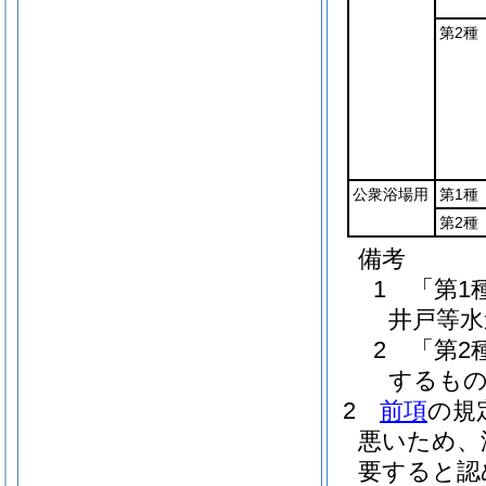
第2種
公衆浴場用
第1種
第2種
備考
1 「第
井戸等水
2 「第
するも
2
前項
の規
悪いため、
要すると認