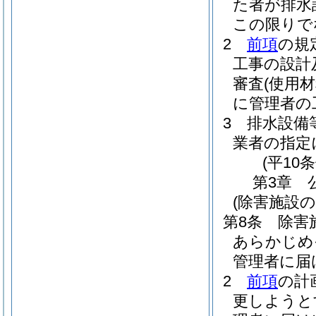
た者が排水
この限りで
2
前項
の規
工事の設計
審査
(使用
に管理者の
3
排水設備
業者の指定
(平10
第3章
(除害施設
第8条
除害
あらかじめ
管理者に届
2
前項
の計
更しようと