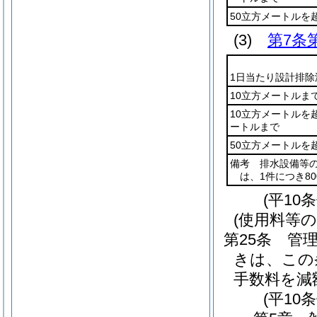
50立方メートルを
(3)
第7条
1日当たり設計排除
10立方メートルま
10立方メートルを
ートルまで
50立方メートルを
備考 排水設備等
は、1件につき8
(平10
(使用料等の
第25条
管
きは、この
手数料を減
(平10