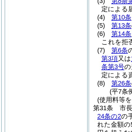
(3)
第8条
定による
(4)
第10条
(5)
第13条
(6)
第14条
これを拒
(7)
第6条
第3項
又は
条第3号
の
定による
(8)
第26条
(平7条
(使用料等
第31条
市
24条の2
の
れた金額の