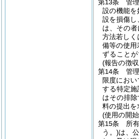
第13条
管
設の機能を
設を損傷し
は、その者
方法若しく
備等の使用
ずることが
(報告の徴収
第14条
管
限度におい
する特定施
はその排除
料の提出を
(使用の開始
第15条
所
う。)
は、