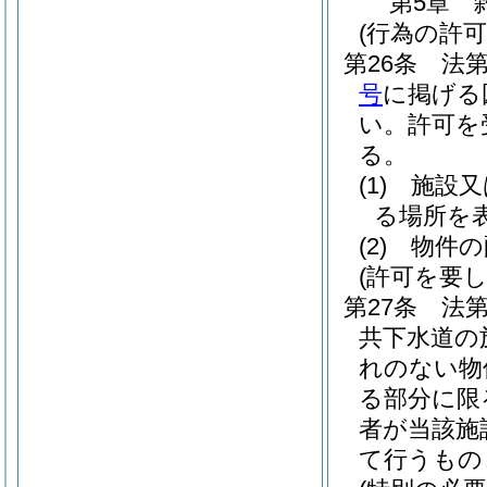
第5章
(行為の許可
第26条
法
号
に掲げる
い。
許可を
る。
(1)
施設又
る場所を
(2)
物件の
(許可を要
第27条
法
共下水道の
れのない物
る部分に限
者が当該施
て行うもの