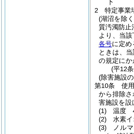
下
2
特定事業
(湖沼を除く
質汚濁防止
より、当該
各号
に定め
ときは、当
の規定にか
(平12
(除害施設の
第10条
使
から排除さ
害施設を設
(1)
温度 
(2)
水素イ
(3)
ノルマ