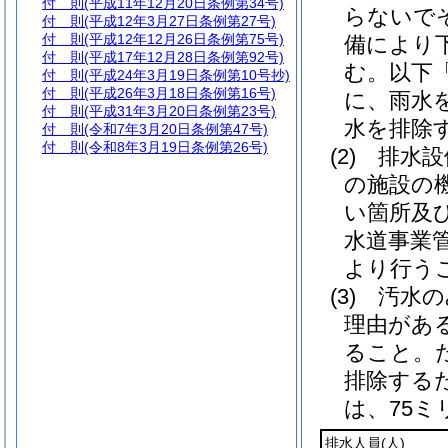
付 則
(平成11年12月20日条例第34号)
らないで
付 則
(平成12年3月27日条例第27号)
付 則
(平成12年12月26日条例第75号)
備により
付 則
(平成17年12月28日条例第92号)
む。以下
付 則
(平成24年3月19日条例第10号抄)
付 則
(平成26年3月18日条例第16号)
に、雨水
付 則
(平成31年3月20日条例第23号)
水を排除
付 則
(令和7年3月20日条例第47号)
付 則
(令和8年3月19日条例第26号)
(2)
排水設
の施設の
い箇所及
水道事業
より行う
(3)
汚水の
理由があ
ること。
排除する
は、75
排水人員
(人)