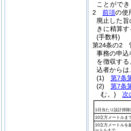
ことができ
2
前項
の使
廃止した旨
きに精算す
(手数料)
第24条の2
事務の申込
を徴収する
込者からは
(1)
第7条
(2)
第7条
む。)
次
1日当たり設計排除
10立方メートルま
10立方メートルを
ートルまで