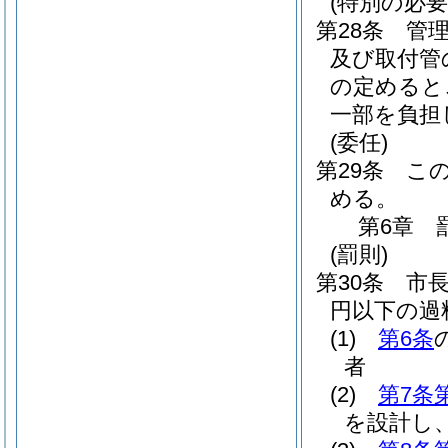
(特別の必
第28条
管
及び取付管
の定めると
一部を負担
(委任)
第29条
こ
める。
第6章
(罰則)
第30条
市
円以下の過
(1)
第6条
者
(2)
第7条
を設計し