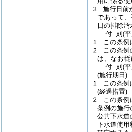
用に係る使
3
施行日前
であって、
日の排除汚
付
則
(
1
この条例
2
この条例
は、なお従
付
則
(
(施行期日)
1
この条例
(経過措置)
2
この条例
条例の施行
公共下水道
下水道使用