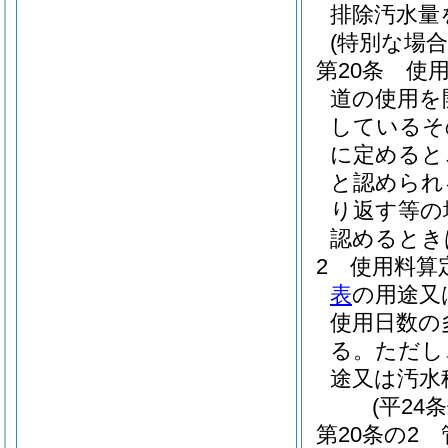
排除汚水量
(特別な場
第20条
使
道の使用を
しているそ
に定めると
と認められ
り返す等の
認めるとき
2
使用料算
表
の用途又
使用日数の
る。
ただし
途又は汚水
(平24
第20条の2