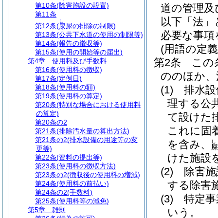
第10条
(除害施設の設置)
道の管理及
第11条
以下「法」
し
第12条
(
尿の排除の制限)
屎
必要な事項
第13条
(公共下水道の使用の制限等)
第14条
(報告の徴収等)
(用語の定義
第15条
(使用の開始等の届出)
第2条
この
第4章
使用料及び手数料
第16条
(使用料の徴収)
ののほか、
第17条
(定例日)
第18条
(使用料の額)
(1)
排水設
第19条
(使用料の算定)
理する公
第20条
(特別な場合における使用料
の算定)
て設けた
第20条の2
これに固
第21条
(排除汚水量の算出方法)
第21条の2
(排水設備の用途等の変
を含み、
し
屎
更等)
けた施設
第22条
(資料の提出等)
第23条
(使用料の徴収方法)
(2)
除害施
第23条の2
(徴収後の使用料の増減)
する除害
第24条
(使用料の前払い)
第24条の2
(手数料)
(3)
特定事
第25条
(使用料等の減免)
第5章
雑則
いう。