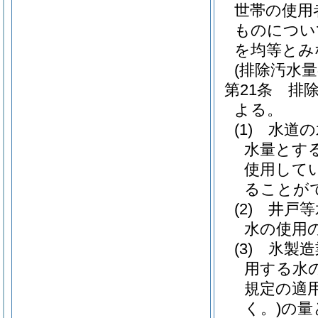
世帯の使用
ものについ
を均等とみ
(排除汚水量
第21条
排
よる。
(1)
水道の
水量とす
使用して
ることが
(2)
井戸等
水の使用
(3)
氷製造
用する水
規定の適
く。)
の量