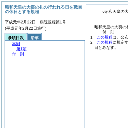
昭和天皇の大喪の礼の行われる日を職員
の休日とする規程
○昭和天皇の
平成元年2月22日 病院規程第1号
昭和天皇の大喪の
(平成元年2月22日施行)
付
則
1
この規程
は、公
条項目次
沿革
2
この規程
に規定
本則
日とみなす。
第1項
付 則