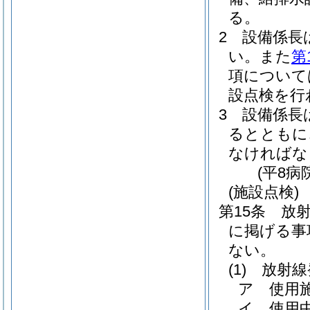
る。
2
設備係長
い。
また
第
項について
設点検を行
3
設備係長
るとともに
なければな
(平8病
(施設点検)
第15条
放
に掲げる事
ない。
(1)
放射線
ア
使用
イ
使用