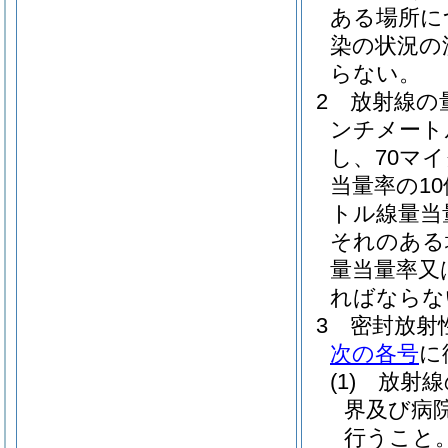
ある場所に
染の状況の
らない。
2
放射線の
ンチメート
し、70マ
当量率の1
トル線量当
それのある
量当量率又
ればならな
3
密封放射
次の各号
に
(1)
放射線
界及び病
行うこと