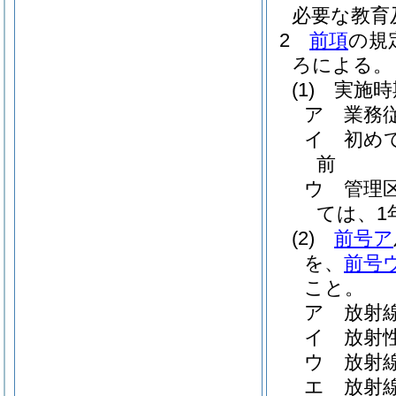
必要な教育
2
前項
の規
ろによる。
(1)
実施時
ア
業務
イ
初め
前
ウ
管理
ては、1
(2)
前号ア
を、
前号
こと。
ア
放射
イ
放射
ウ
放射
エ
放射