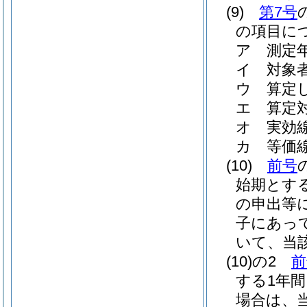
(9)
第7号
の項目に
ア
測定
イ
対象
ウ
算定
エ
算定
オ
実効
カ
等価
(10)
前号
始期とす
の申出等
子にあっ
いて、当
(10)の2
前
する1年
場合は、