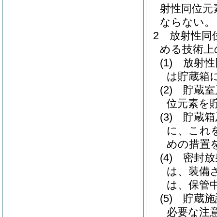
射性同位元
ならない。
2
放射性同
める技術上
(1)
放射性
は貯蔵箱
(2)
貯蔵室
位元素を
(3)
貯蔵箱
に、これ
めの措置
(4)
密封放
は、装備
は、保管
(5)
貯蔵施
必要な注