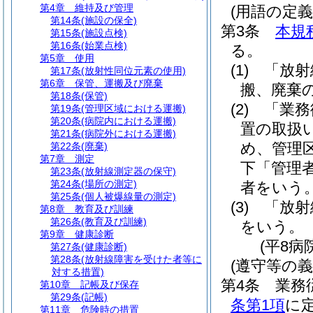
第4章
維持及び管理
(用語の定義
第14条
(施設の保全)
第3条
本規
第15条
(施設点検)
第16条
(始業点検)
る。
第5章
使用
(1)
「放射
第17条
(放射性同位元素の使用)
第6章
保管、運搬及び廃棄
搬、廃棄
第18条
(保管)
(2)
「業務
第19条
(管理区域における運搬)
第20条
(病院内における運搬)
置の取扱
第21条
(病院外における運搬)
め、管理
第22条
(廃棄)
第7章
測定
下「管理
第23条
(放射線測定器の保守)
第24条
(場所の測定)
者をいう
第25条
(個人被爆線量の測定)
(3)
「放射
第8章
教育及び訓練
第26条
(教育及び訓練)
をいう。
第9章
健康診断
(平8病
第27条
(健康診断)
第28条
(放射線障害を受けた者等に
(遵守等の義
対する措置)
第4条
業務
第10章
記帳及び保存
第29条
(記帳)
条第1項
に
第11章
危険時の措置