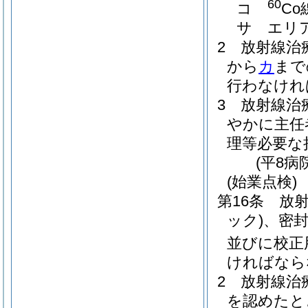
60
コ
C
サ
エリ
2
放射線治
から
カ
まで
行わなけれ
3
放射線治
やかに主任
理等必要な
(平8病
(始業点検)
第16条
放
ック)
、密
並びに校正
ければなら
2
放射線治
を認めたと