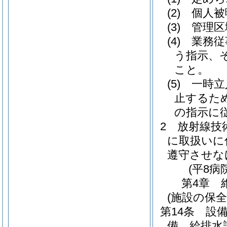
(2)
個人被
(3)
管理区
(4)
業務従
う指示、
こと。
(5)
一時立
止するた
の指示に
2
放射線技
に取扱いに
遵守させな
(平8病
第4章
(施設の保全
第14条
設
備、給排水