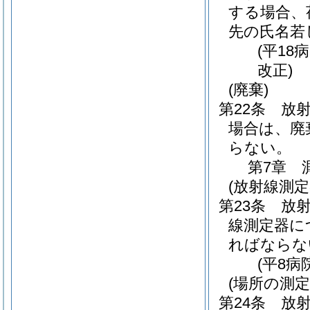
する場合、
先の氏名若
(平18
改正)
(廃棄)
第22条
放
場合は、廃
らない。
第7章
(放射線測定
第23条
放
線測定器に
ればならな
(平8病
(場所の測定
第24条
放