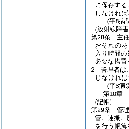
に保存する
しなければ
(平8病
(放射線障
第28条
主
おそれのあ
入り時間の
必要な措置
2
管理者は
じなければ
(平8病
第10章
(記帳)
第29条
管
管、運搬、
を行う帳簿