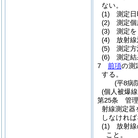
ない。
(1)
測定日
(2)
測定個
(3)
測定を
(4)
放射線
(5)
測定方
(6)
測定結
7
前項
の測
する。
(平8病
(個人被爆線
第25条
管
射線測定器
しなければ
(1)
放射線
こと。