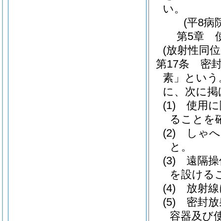
い。
(平8病
第5章
(放射性同位
第17条
密
素」という
に、次に掲
(1)
使用に
ることを
(2)
しゃへ
と。
(3)
遠隔操
を設ける
(4)
放射線
(5)
密封放
容器及び