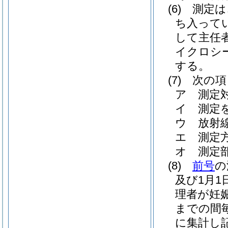
(6)
測定は
ち入って
して主任
イクロシ
する。
(7)
次の項
ア
測定
イ
測定
ウ
放射
エ
測定
オ
測定
(8)
前号
の
及び1月
理者が妊
までの間
に集計し