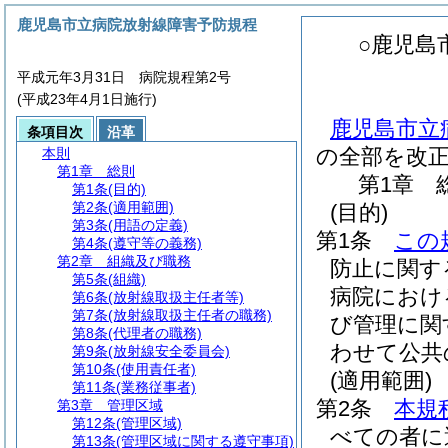
鹿児島市立病院放射線障害予防規程
○鹿児島
平成元年3月31日 病院規程第2号
(平成23年4月1日施行)
鹿児島市立
条項目次
沿革
の全部を改
本則
第1章
総則
第1章
第1条
(目的)
第2条
(適用範囲)
(目的)
第3条
(用語の定義)
第1条
この
第4条
(遵守等の義務)
第2章
組織及び職務
防止に関す
第5条
(組織)
病院におけ
第6条
(放射線取扱主任者等)
第7条
(放射線取扱主任者の職務)
び管理に関
第8条
(代理者の職務)
わせて公共
第9条
(放射線安全委員会)
第10条
(使用責任者)
(適用範囲)
第11条
(業務従事者)
第2条
本規
第3章
管理区域
第12条
(管理区域)
べての者に
第13条
(管理区域に関する遵守事項)