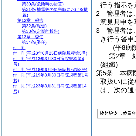
行う指示を
第30条
(危険時の措置)
第31条
(地震等の災害時における措
2
管理者は
置)
第12章
報告
意見具申を
第32条
(報告)
3
管理者は
第33条
(定期的報告)
第13章
委任
き行う答申
第34条
(委任)
(平8病
付 則
付 則
(平成8年6月25日病院規程第5号)
第2章
付 則
(平成13年3月30日病院規程第4
(組織)
号)
付 則
(平成18年6月9日病院規程第8号)
第5条
本病
付 則
(平成19年3月30日病院規程第1号
取扱いに従
抄)
付 則
(平成23年3月31日病院規程第14
は、次の通
号)