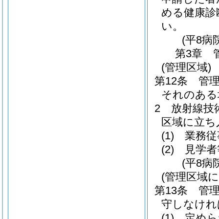
める健康診
い。
(平8病
第3章
(管理区域)
第12条
管
それのある
2
放射線技
区域に立ち
(1)
業務従
(2)
見学者
(平8病
(管理区域
第13条
管
守しなけれ
(1)
定めら