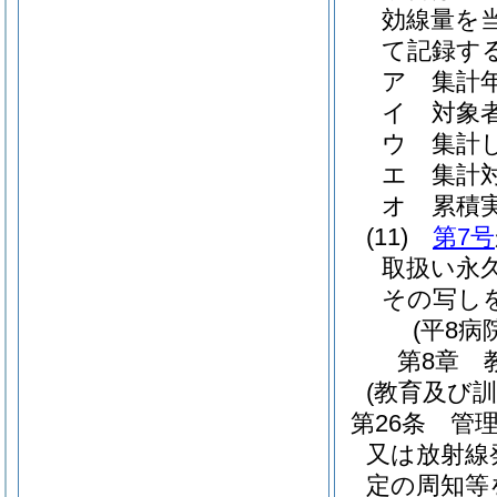
効線量を
て記録す
ア
集計
イ
対象
ウ
集計
エ
集計
オ
累積
(11)
第7号
取扱い永
その写し
(平8病
第8章
(教育及び訓
第26条
管
又は放射線
定の周知等