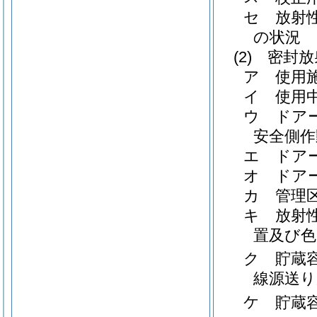
セ
放射
の状況
(2)
密封放
ア
使用
イ
使用
ウ
ドア
安全側作
エ
ドア
オ
ドア
カ
管理
キ
放射
置及び色
ク
貯蔵
線源送り
ケ
貯蔵