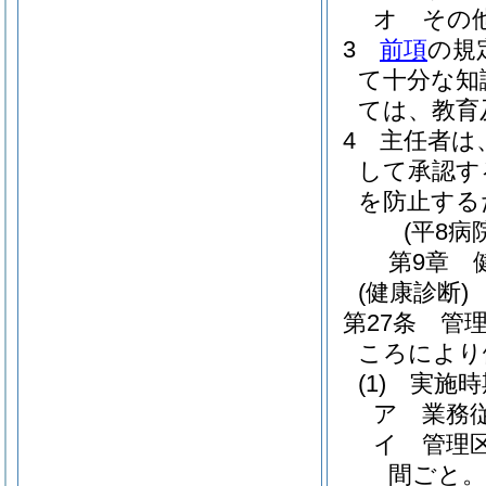
オ
その
3
前項
の規
て十分な知
ては、教育
4
主任者は
して承認す
を防止する
(平8病
第9章
(健康診断)
第27条
管
ころにより
(1)
実施時
ア
業務
イ
管理
間ごと。