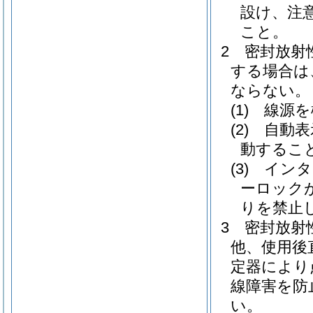
設け、注
こと。
2
密封放射
する場合は
ならない。
(1)
線源を
(2)
自動表
動するこ
(3)
インタ
ーロック
りを禁止
3
密封放射
他、使用後
定器により
線障害を防
い。