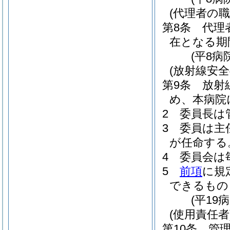
(代理者の職
第8条
代理
在となる期
(平8病
(放射線安全
第9条
放射
め、本病院
2
委員長は
3
委員は主
が任命する
4
委員会は
5
前項
に規
できるもの
(平19
(使用責任者
第10条
管