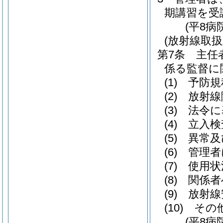
期講習を受
(平8病
(放射線取
第7条
主任
係る監督に
(1)
予防規
(2)
放射線
(3)
法令に
(4)
立入検
(5)
異常及
(6)
管理者
(7)
使用状
(8)
関係者
(9)
放射線
(10)
その
(平8病