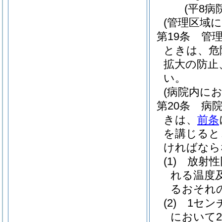
(平8病
(管理区域
第19条
管
ときは、危
拡大の防止
い。
(病院内にお
第20条
病
きは、
前条
を講じると
ければなら
(1)
放射性
れる温度
るおそれ
(2)
1セン
において