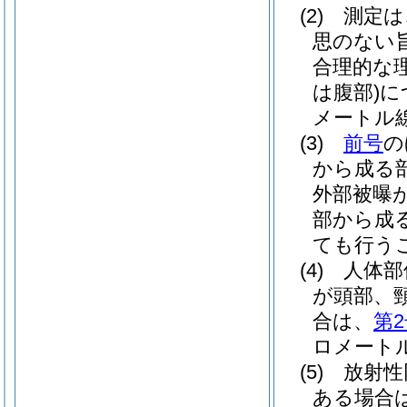
(2)
測定は
思のない
合理的な
は腹部)
に
メートル
(3)
前号
の
から成る
外部被曝
部から成
ても行う
(4)
人体部
が頭部、
合は、
第
ロメート
(5)
放射性
ある場合