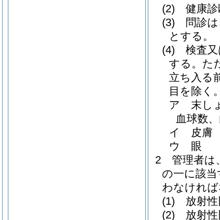
(2)
健康診
(3)
問診は
とする。
(4)
検査又
する。
た
立ち入る
目を除く。
ア
末し
血球数、
イ
皮膚
ウ
眼
2
管理者は
の一に該当
わなければ
(1)
放射性
(2)
放射性