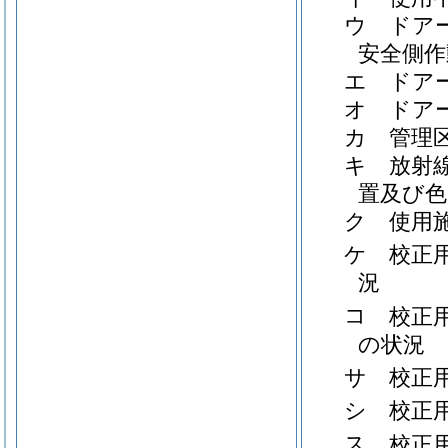
ウ
ドア
安全側作
エ
ドア
オ
ドア
カ
管理
キ
放射
置及び色
ク
使用
ケ
校正
況
コ
校正
の状況
サ
校正
シ
校正
ス
校正