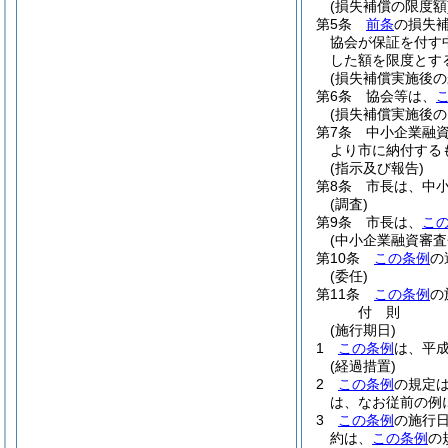
(損失補償の限度額
第5条
前条
の損失
協会が保証を付す
した額を限度とす
(損失補償実施後の
第6条
協会等は、
(損失補償実施後の
第7条
中小企業融
より市に納付する
(指示及び報告)
第8条
市長は、中
(調査)
第9条
市長は、
こ
(中小企業融資審査
第10条
この条例
の
(委任)
第11条
この条例
の
付
則
(施行期日)
1
この条例
は、平成
(経過措置)
2
この条例
の規定
は、なお従前の例
3
この条例
の施行
約は、
この条例
の