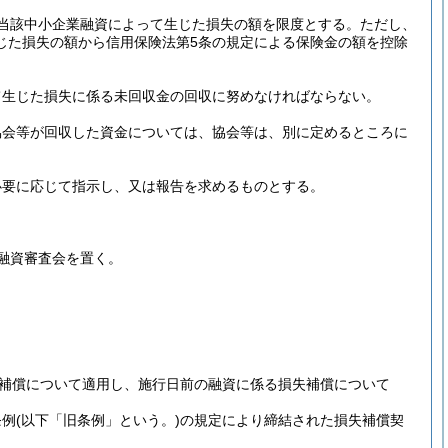
当該中小企業融資によって生じた損失の額を限度とする。
ただし、
じた損失の額から信用保険法第5条の規定による保険金の額を控除
て生じた損失に係る未回収金の回収に努めなければならない。
協会等が回収した資金については、協会等は、別に定めるところに
必要に応じて指示し、又は報告を求めるものとする。
融資審査会を置く。
補償について適用し、施行日前の融資に係る損失補償について
条例
(以下「旧条例」という。)
の規定により締結された損失補償契