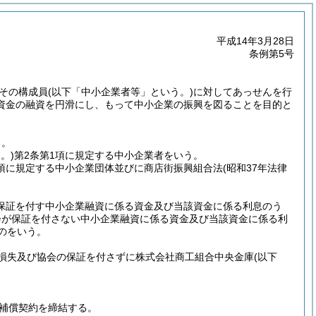
平成14年3月28日
条例第5号
その構成員
(以下「中小企業者等」という。)
に対してあっせんを行
資金の融資を円滑にし、もって中小企業の振興を図ることを目的と
る。
。)
第2条第1項に規定する中小企業者をいう。
1項に規定する中小企業団体並びに商店街振興組合法
(昭和37年法律
保証を付す中小企業融資に係る資金及び当該資金に係る利息のう
会が保証を付さない中小企業融資に係る資金及び当該資金に係る利
のをいう。
損失及び協会の保証を付さずに株式会社商工組合中央金庫
(以下
補償契約を締結する。