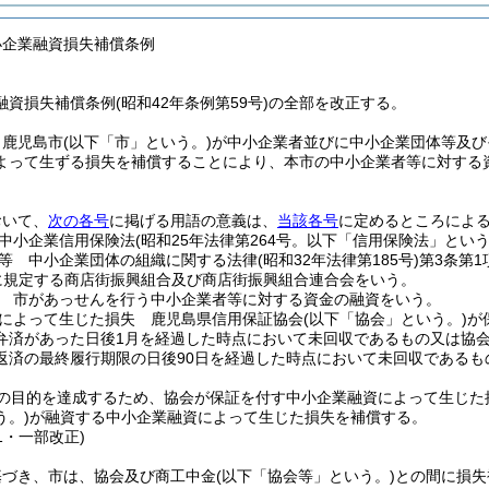
小企業融資損失補償条例
資損失補償条例(昭和42年条例第59号)の全部を改正する。
、鹿児島市
(以下「市」という。)
が中小企業者並びに中小企業団体等及び
よって生ずる損失を補償することにより、本市の中小企業者等に対する
おいて、
次の各号
に掲げる用語の意義は、
当該各号
に定めるところによ
中小企業信用保険法
(昭和25年法律第264号。以下「信用保険法」という
等 中小企業団体の組織に関する法律
(昭和32年法律第185号)
第3条第
に規定する商店街振興組合及び商店街振興組合連合会をいう。
 市があっせんを行う中小企業者等に対する資金の融資をいう。
によって生じた損失 鹿児島県信用保証協会
(以下「協会」という。)
が
弁済があった日後1月を経過した時点において未回収であるもの又は協
返済の最終履行期限の日後90日を経過した時点において未回収であるも
の目的を達成するため、協会が保証を付す中小企業融資によって生じた
う。)
が融資する中小企業融資によって生じた損失を補償する。
41・一部改正)
基づき、市は、協会及び商工中金
(以下「協会等」という。)
との間に損失