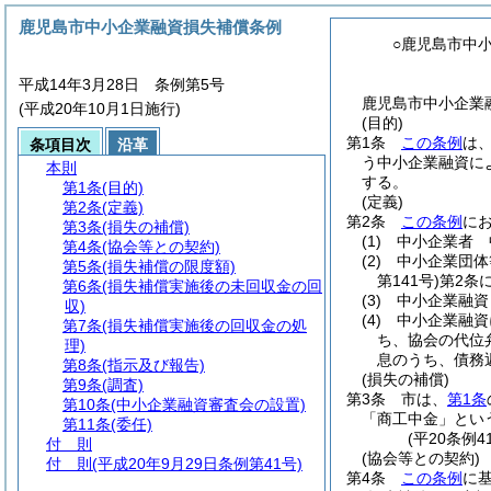
鹿児島市中小企業融資損失補償条例
○鹿児島市中
平成14年3月28日 条例第5号
鹿児島市中小企業融
(平成20年10月1日施行)
(目的)
第1条
この条例
は
条項目次
沿革
う中小企業融資に
本則
する。
第1条
(目的)
(定義)
第2条
(定義)
第2条
この条例
に
第3条
(損失の補償)
(1)
中小企業者 
第4条
(協会等との契約)
(2)
中小企業団体
第5条
(損失補償の限度額)
第141号)
第2条
第6条
(損失補償実施後の未回収金の回
(3)
中小企業融資
収)
(4)
中小企業融資
第7条
(損失補償実施後の回収金の処
ち、協会の代位
理)
息のうち、債務
第8条
(指示及び報告)
(損失の補償)
第9条
(調査)
第3条
市は、
第1条
第10条
(中小企業融資審査会の設置)
「商工中金」とい
第11条
(委任)
(平20条例
付 則
(協会等との契約)
付 則
(平成20年9月29日条例第41号)
第4条
この条例
に