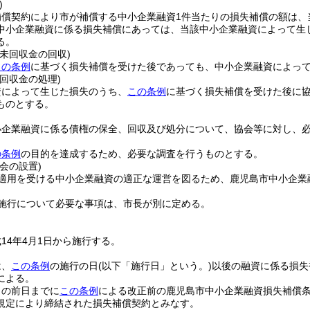
)
補償契約により市が補償する中小企業融資1件当たりの損失補償の額は、
中小企業融資に係る損失補償にあっては、当該中小企業融資によって生
る。
未回収金の回収)
この条例
に基づく損失補償を受けた後であっても、中小企業融資によっ
回収金の処理)
資によって生じた損失のうち、
この条例
に基づく損失補償を受けた後に
ものとする。
小企業融資に係る債権の保全、回収及び処分について、協会等に対し、
の条例
の目的を達成するため、必要な調査を行うものとする。
会の設置)
適用を受ける中小企業融資の適正な運営を図るため、鹿児島市中小企業
施行について必要な事項は、市長が別に定める。
14年4月1日から施行する。
は、
この条例
の施行の日
(以下「施行日」という。)
以後の融資に係る損失
による。
日の前日までに
この条例
による改正前の鹿児島市中小企業融資損失補償
規定により締結された損失補償契約とみなす。