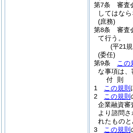
第7条
審査
してはなら
(庶務)
第8条
審査
て行う。
(平21
(委任)
第9条
この
な事項は、
付
則
1
この規則
2
この規則
企業融資審
より諮問さ
れたものと
3
この規則