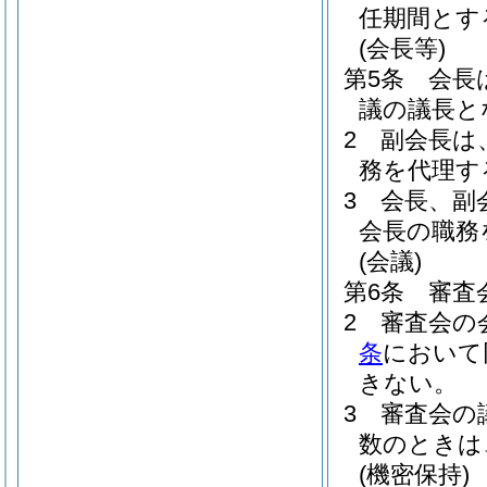
任期間とす
(会長等)
第5条
会長
議の議長と
2
副会長は
務を代理す
3
会長、副
会長の職務
(会議)
第6条
審査
2
審査会の
条
において
きない。
3
審査会の
数のときは
(機密保持)