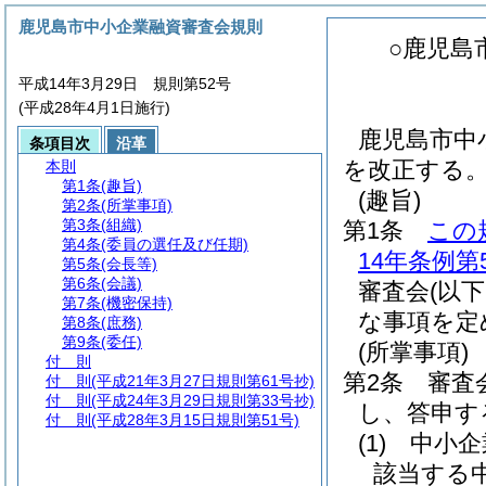
鹿児島市中小企業融資審査会規則
○鹿児島
平成14年3月29日 規則第52号
(平成28年4月1日施行)
鹿児島市中
条項目次
沿革
を改正する
本則
第1条
(趣旨)
(趣旨)
第2条
(所掌事項)
第3条
(組織)
第1条
この
第4条
(委員の選任及び任期)
14年条例第
第5条
(会長等)
第6条
(会議)
審査会
(以
第7条
(機密保持)
な事項を定
第8条
(庶務)
第9条
(委任)
(所掌事項)
付 則
第2条
審査
付 則
(平成21年3月27日規則第61号抄)
付 則
(平成24年3月29日規則第33号抄)
し、答申す
付 則
(平成28年3月15日規則第51号)
(1)
中小企
該当する