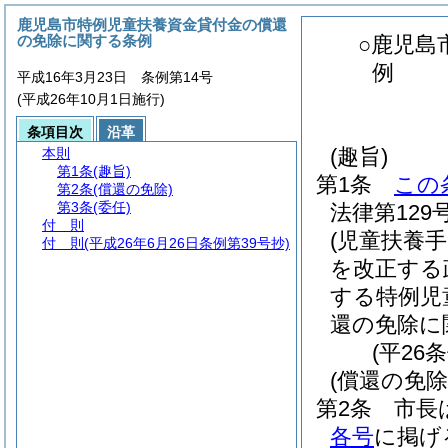
鹿児島市特例児童扶養資金貸付金の償還
の免除に関する条例
○鹿児島
例
平成16年3月23日 条例第14号
(平成26年10月1日施行)
条項目次
沿革
(趣旨)
本則
第1条
(趣旨)
第1条
この
第2条
(償還の免除)
第3条
(委任)
法律第129号
付 則
(児童扶養
付 則
(平成26年6月26日条例第39号抄)
を改正する
する特例児
還の免除に
(平26
(償還の免除
第2条
市長
各号
に掲げ