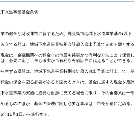
域下水道事業基金条例
事業の健全な財政運営に資するため、鹿児島市地域下水道事業基金
(以下
積み立てる額は、地域下水道事業特別会計歳入歳出予算で定める額とす
る現金は、金融機関への預金その他最も確実かつ有利な方法により保管
金は、必要に応じ、最も確実かつ有利な有価証券に代えることができる
から生ずる収益は、地域下水道事業特別会計歳入歳出予算に計上して、
金預金の保全を図る必要があると認めるときは、基金に属する現金を歳
域下水道事業の実施に必要な財源に充てる場合に限り、その全部又は一
定めるもののほか、基金の管理に関し必要な事項は、市長が別に定める
16年11月1日から施行する。