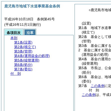
鹿児島市地域下水道事業基金条例
○鹿児島市地
平成16年10月18日 条例第45号
(設置)
(平成16年11月1日施行)
第1条
地域下水道
(積立て)
条項目次
沿革
第2条
基金として
本則
(管理)
第1条
(設置)
第3条
基金に属す
第2条
(積立て)
2
基金に属する現
第3条
(管理)
(運用益金の処理)
第4条
(運用益金の処理)
第4条
基金の運用
第5条
(繰替運用)
(繰替運用)
第6条
(処分)
第5条
市長は、公
第7条
(委任)
(処分)
付 則
第6条
基金は、地
(委任)
第7条
この条例
に
付
則
この条例
は、平成