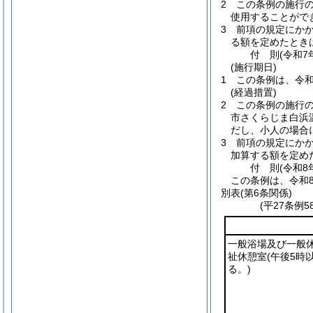
2
この条例の施行
使用することがで
3
前項の規定にか
る額を定めたとき
付
則
(令和7
(施行期日)
1
この条例は、令和
(経過措置)
2
この条例の施行
市さくらじま白浜
だし、小人の場合
3
前項の規定にか
加算する額を定め
付
則
(令和8
この条例は、令和
別表
(第6条関係)
(平27条例
一般浴場及び一般
祉休憩室
(午後5時
る。)