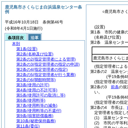
鹿児島市さくらじま白浜温泉センター条
例
○鹿児島市さ
平成16年10月18日 条例第46号
(設置)
(令和8年4月1日施行)
第1条
市民の健康
(名称及び位置)
条項目次
沿革
第2条
温泉センタ
本則
第1条
(設置)
第2条
(名称及び位置)
鹿児島市さくらじ
第2条の2
(指定管理者による管理)
第2条の3
(指定管理者の指定の申請)
(指定管理者による
第2条の4
(指定管理者の指定)
第2条の2
温泉セン
第2条の5
(指定管理者が行う業務)
(平19条例4
第2条の6
(開館時間等)
(指定管理者の指定
第3条
(使用の許可)
第2条の3
前条
の規
第4条
(使用の不許可等)
い。
第5条
(使用許可の取消し等)
(平19条例4
第6条
(使用料等)
(指定管理者の指定
第7条
(使用料等の減免)
第2条の4
市長は、
第8条
(使用料等の不還付)
定管理者を指定し
第9条
(損害賠償義務)
(1)
温泉センター
第10条
(秘密保持義務)
(2)
市民の平等利
第11条
(委任)