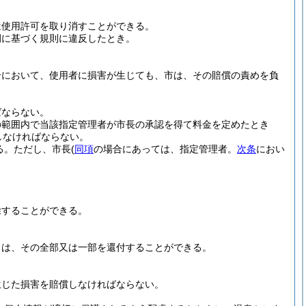
は使用許可を取り消すことができる。
例に基づく規則に違反したとき。
合において、使用者に損害が生じても、市は、その賠償の責めを負
ばならない。
の範囲内で当該指定管理者が市長の承認を得て料金を定めたとき
しなければならない。
る。
ただし、市長
(
同項
の場合にあっては、指定管理者。
次条
におい
除することができる。
きは、その全部又は一部を還付することができる。
生じた損害を賠償しなければならない。