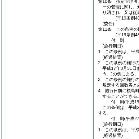
第10条
指定管理者
ーの管理に関し、
り消され、又は従
(平19条例4
(委任)
第11条
この条例の
(平19条例4
付
則
(施行期日)
1
この条例は、平成
(経過措置)
2
この条例の施行
平成17年3月3
う。)
の例による。
3
この条例の施行
規定する回数券と
4
施行日前に桜島町
することができる
付
則
(平成1
この条例は、平成2
する。
付
則
(平成2
(施行期日)
1
この条例は、平成
(経過措置)