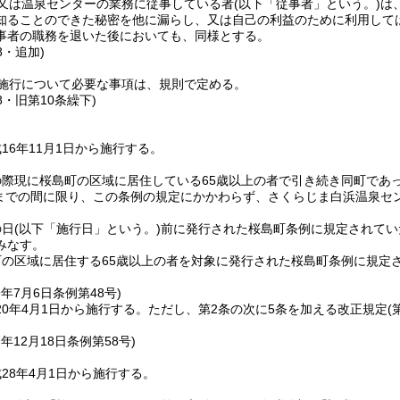
又は温泉センターの業務に従事している者
(以下「従事者」という。)
は
知ることのできた秘密を他に漏らし、又は自己の利益のために利用して
事者の職務を退いた後においても、同様とする。
8・追加)
施行について必要な事項は、規則で定める。
8・旧第10条繰下)
16年11月1日から施行する。
の際現に桜島町の区域に居住している65歳以上の者で引き続き同町であ
1日までの間に限り、この条例の規定にかかわらず、さくらじま白浜温泉セ
の日
(以下「施行日」という。)
前に発行された桜島町条例に規定されてい
みなす。
の区域に居住する65歳以上の者を対象に発行された桜島町条例に規定さ
。
9年7月6日
条例第48号)
0年4月1日から施行する。
ただし、第2条の次に5条を加える改正規定
(
7年12月18日
条例第58号)
28年4月1日から施行する。