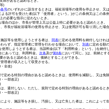
支障があると認めるとき。
等)
の各号
のいずれかに該当するときは、福祉浴場等の使用を停止させ、又
による許可を受けた者
(以下「使用者」という。)
がこの条例又はこの条
上の必要な指示に従わないとき。
る場合のほか、市長が管理上又は公益上特に必要があると認めたとき。
り、市長が福祉浴場等の使用を停止させ、又は使用許可を取り消した場
。
る施設等を使用しようとする者は、
同表
に定める使用料を納付しなけれ
かわらず、指定管理者に管理を行わせる場合において、
別表
に定める額
を使用しようとする者は、当該料金
(以下「利用料金」という。)
を納付
合にあっては、利用料金。
次条
及び
第8条
において同じ。)
は、前納とす
要があると認めるときは、後納とすることができる。
定管理者の収入として収受させる。
8・全改)
則で定める特別の理由があると認めるときは、使用料を減額し、又は免
48・一部改正)
)
料は、還付しない。
ただし、規則で定める特別の理由があると認めると
48・一部改正)
失により、施設等をき損し、汚損し、又は亡失した者は、これによって