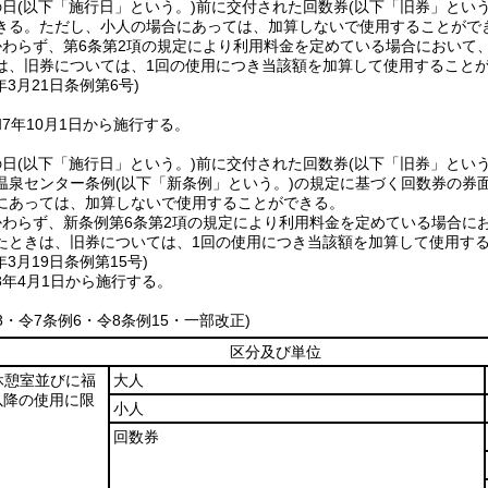
の日
(以下「施行日」という。)
前に交付された回数券
(以下「旧券」という
きる。
ただし、小人の場合にあっては、加算しないで使用することがで
かわらず、第6条第2項の規定により利用料金を定めている場合において
は、旧券については、1回の使用につき当該額を加算して使用すること
年3月21日
条例第6号)
7年10月1日から施行する。
の日
(以下「施行日」という。)
前に交付された回数券
(以下「旧券」という
温泉センター条例
(以下「新条例」という。)
の規定に基づく回数券の券
にあっては、加算しないで使用することができる。
かわらず、新条例第6条第2項の規定により利用料金を定めている場合に
たときは、旧券については、1回の使用につき当該額を加算して使用す
年3月19日
条例第15号)
8年4月1日から施行する。
58・令7条例6・令8条例15・一部改正)
区分及び単位
休憩室並びに福
大人
以降の使用に限
小人
回数券