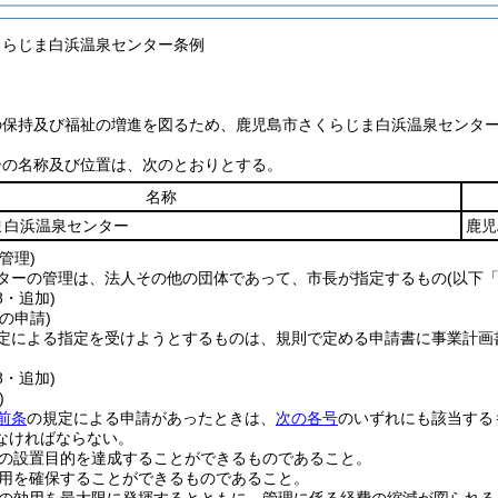
くらじま白浜温泉センター条例
の保持及び福祉の増進を図るため、鹿児島市さくらじま白浜温泉センタ
ーの名称及び位置は、次のとおりとする。
名称
ま白浜温泉センター
鹿児
管理)
ターの管理は、法人その他の団体であって、市長が指定するもの
(以下
8・追加)
の申請)
定による指定を受けようとするものは、規則で定める申請書に事業計画
8・追加)
)
前条
の規定による申請があったときは、
次の各号
のいずれにも該当する
なければならない。
の設置目的を達成することができるものであること。
用を確保することができるものであること。