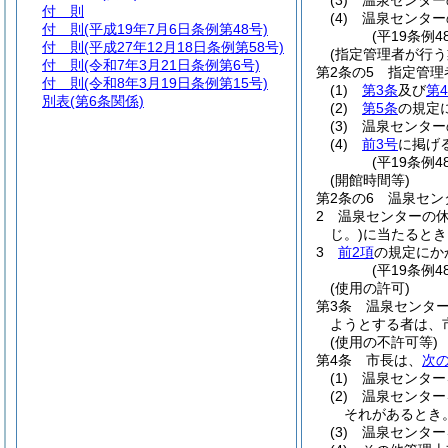
(3)
温泉センター
付 則
(4)
温泉センター
付 則
(平成19年7月6日条例第48号)
(平19条例4
付 則
(平成27年12月18日条例第58号)
(指定管理者が行う
付 則
(令和7年3月21日条例第6号)
第2条の5
指定管理
付 則
(令和8年3月19日条例第15号)
(1)
第3条
及び
第
別表
(第6条関係)
(2)
第5条
の規定
(3)
温泉センター
(4)
前3号
に掲げ
(平19条例4
(開館時間等)
第2条の6
温泉セン
2
温泉センターの休
じ。)
に当たるとき
3
前2項
の規定にか
(平19条例4
(使用の許可)
第3条
温泉センタ
ようとする者は、
(使用の不許可等)
第4条
市長は、
次
(1)
温泉センター
(2)
温泉センター
それがあるとき
(3)
温泉センター