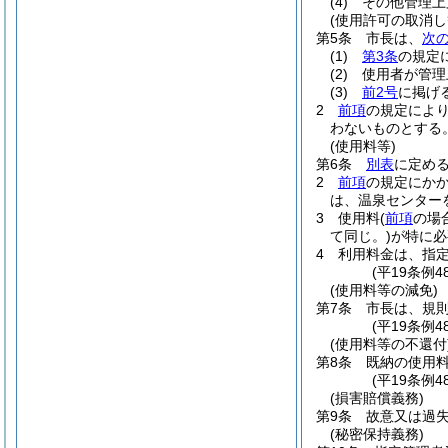
(4)
その他管理上
(使用許可の取消し
第5条
市長は、
次
(1)
第3条
の規定
(2)
使用者が管理
(3)
前2号
に掲げ
2
前項
の規定によ
わないものとする
(使用料等)
第6条
別表
に定め
2
前項
の規定にか
は、温泉センター
3
使用料
(
前項
の場
て同じ。)
が特に必
4
利用料金は、指
(平19条例4
(使用料等の減免)
第7条
市長は、規
(平19条例
(使用料等の不還付
第8条
既納の使用
(平19条例
(損害賠償義務)
第9条
故意又は過
(秘密保持義務)