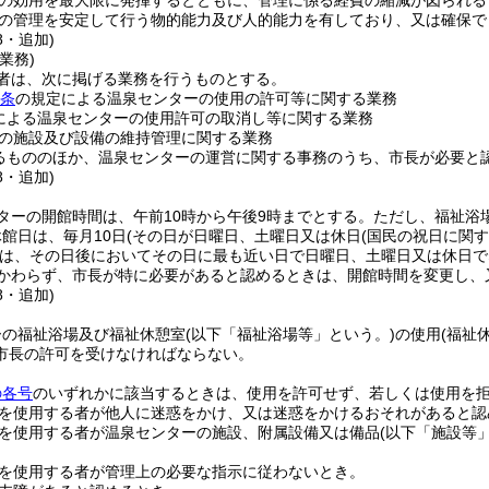
の効用を最大限に発揮するとともに、管理に係る経費の縮減が図られる
の管理を安定して行う物的能力及び人的能力を有しており、又は確保で
8・追加)
業務)
者は、次に掲げる業務を行うものとする。
4条
の規定による温泉センターの使用の許可等に関する業務
による温泉センターの使用許可の取消し等に関する業務
の施設及び設備の維持管理に関する業務
るもののほか、温泉センターの運営に関する事務のうち、市長が必要と
8・追加)
ターの開館時間は、午前10時から午後9時までとする。
ただし、福祉浴
館日は、毎月10日
(その日が日曜日、土曜日又は休日
(国民の祝日に関
は、その日後においてその日に最も近い日で日曜日、土曜日又は休日で
かわらず、市長が特に必要があると認めるときは、開館時間を変更し、
8・追加)
ーの福祉浴場及び福祉休憩室
(以下「福祉浴場等」という。)
の使用
(福祉
市長の許可を受けなければならない。
の各号
のいずれかに該当するときは、使用を許可せず、若しくは使用を
を使用する者が他人に迷惑をかけ、又は迷惑をかけるおそれがあると認
を使用する者が温泉センターの施設、附属設備又は備品
(以下「施設等
。
を使用する者が管理上の必要な指示に従わないとき。