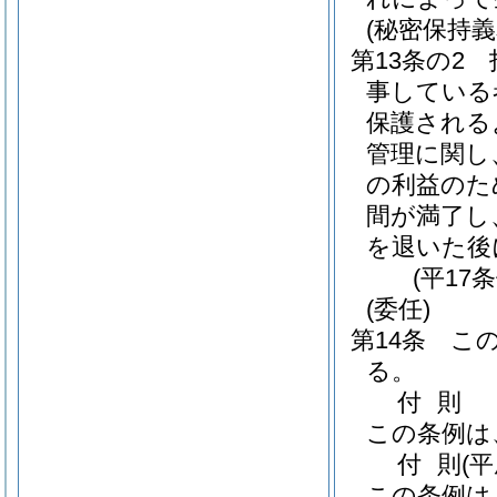
(秘密保持義
第13条の2
事している
保護される
管理に関し
の利益のた
間が満了し
を退いた後
(平17
(委任)
第14条
こ
る。
付
則
この条例は
付
則
(
この条例は