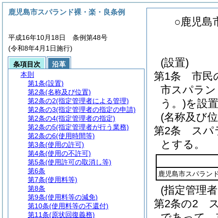
鹿児島市スパランド裸・楽・良条例
○鹿児島
平成16年10月18日 条例第48号
(令和8年4月1日施行)
(設置)
条項目次
沿革
第1条
市民
本則
第1条
(設置)
市スパラン
第2条
(名称及び位置)
第2条の2
(指定管理者による管理)
う。)
を設
第2条の3
(指定管理者の指定の申請)
(名称及び位
第2条の4
(指定管理者の指定)
第2条の5
(指定管理者が行う業務)
第2条
スパ
第2条の6
(使用時間等)
とする。
第3条
(使用の許可)
第4条
(使用の不許可)
第5条
(使用許可の取消し等)
第6条
鹿児島市スパラン
第7条
(使用料等)
(指定管理
第8条
第9条
(使用料等の減免)
第2条の2
第10条
(使用料等の不還付)
第11条
(原状回復義務)
であって、