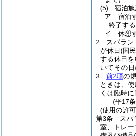
(5)
宿泊施
ア
宿泊
終了する
イ
休憩
2
スパラン
が休日
(国
する休日を
いてその日
3
前2項
の
ときは、使
くは臨時に
(平17
(使用の許可
第3条
スパ
室、トレー
備及び備品