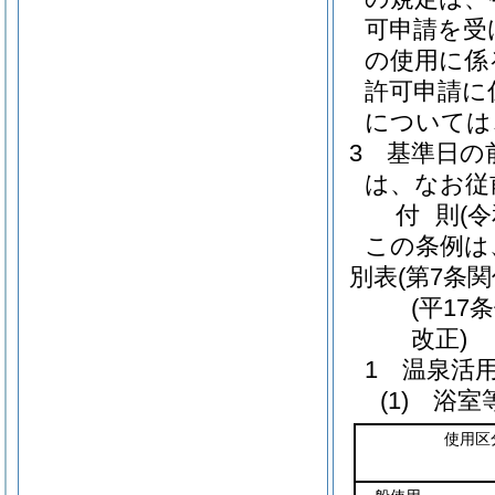
可申請を受
の使用に係
許可申請に
については
3
基準日の
は、なお従
付
則
(
この条例は
別表
(第7条関
(平17
改正)
1 温泉活
(1) 浴室
使用区