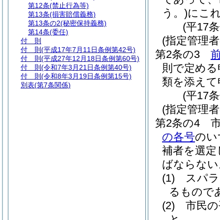
第12条
(禁止行為等)
う。)
にこ
第13条
(損害賠償義務)
第13条の2
(秘密保持義務)
(平17
第14条
(委任)
(指定管理
付 則
付 則
(平成17年7月11日条例第42号)
第2条の3
付 則
(平成27年12月18日条例第60号)
則で定める
付 則
(令和7年3月21日条例第40号)
付 則
(令和8年3月19日条例第15号)
類を添えて
別表
(第7条関係)
(平17
(指定管理者
第2条の4
の各号
のい
補者を選定
ばならない
(1)
スパラ
るもので
(2)
市民の
と。