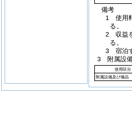
備考
1 使用
る。
2 収益
る。
3 宿泊
3 附属設
使用区分
附属設備及び備品