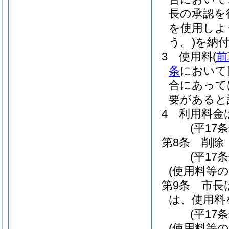
長の承認を
を使用しよ
う。)
を納
3
使用料
(
前
条
において
合にあって
要があると
4
利用料金
(平17
第8条
削除
(平17条
(使用料等の
第9条
市長
は、使用料
(平17
(使用料等の