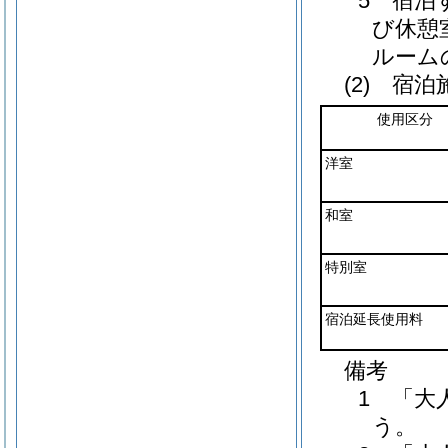
5 宿泊
び休憩
ルーム
(2) 宿泊
使用区分
洋室
和室
特別室
宿泊延長使用料
備考
1 「大
う。