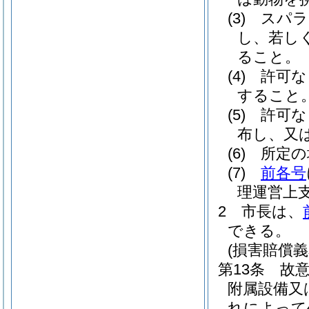
(3)
スパラ
し、若し
ること。
(4)
許可な
すること
(5)
許可な
布し、又
(6)
所定の
(7)
前各号
理運営上
2
市長は、
できる。
(損害賠償義
第13条
故
附属設備又
れによって