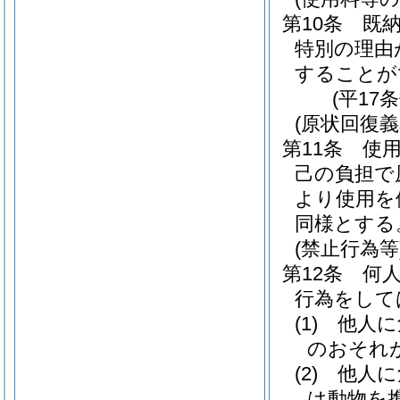
第10条
既
特別の理由
することが
(平17
(原状回復義
第11条
使
己の負担で
より使用を
同様とする
(禁止行為等
第12条
何
行為をして
(1)
他人に
のおそれ
(2)
他人に
は動物を