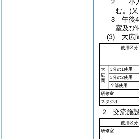
2 「小
む。)
3 午後
室及び
(3) 大
使用区分
大
3分の1使用
広
3分の2使用
間
全部使用
研修室
スタジオ
2 交流施
使用区分
研修室