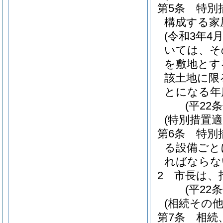
第5条
特別
構成する家
(令和3年
いては、そ
を敷地とす
該土地に限
とになる年
(平22
(特別措置
第6条
特別
る設備ごと
ればならな
2
市長は、
(平22
(相続その
第7条
相続