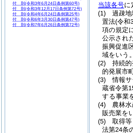
付 則
(令和3年6月24日条例第60号)
当該各号
に
付 則
(令和3年12月17日条例第72号)
(1)
過疎地
付 則
(令和4年6月24日条例第25号)
付 則
(令和6年3月30日条例第47号)
置法
(令和
付 則
(令和7年6月26日条例第72号)
項の規定
公示され
振興促進
域をいう。
(2)
持続的
的発展市
(3)
情報サ
蔵省令第1
する事業
(4)
農林水
販売業を
(5)
取得等
法第24