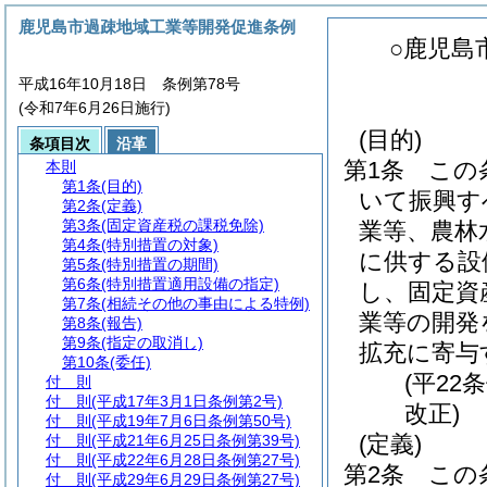
鹿児島市過疎地域工業等開発促進条例
○鹿児島
平成16年10月18日 条例第78号
(令和7年6月26日施行)
(目的)
条項目次
沿革
第1条
この
本則
第1条
(目的)
いて振興す
第2条
(定義)
第3条
(固定資産税の課税免除)
業等、農林
第4条
(特別措置の対象)
に供する設
第5条
(特別措置の期間)
第6条
(特別措置適用設備の指定)
し、固定資
第7条
(相続その他の事由による特例)
業等の開発
第8条
(報告)
第9条
(指定の取消し)
拡充に寄与
第10条
(委任)
(平22
付 則
付 則
(平成17年3月1日条例第2号)
改正)
付 則
(平成19年7月6日条例第50号)
(定義)
付 則
(平成21年6月25日条例第39号)
付 則
(平成22年6月28日条例第27号)
第2条
この
付 則
(平成29年6月29日条例第27号)