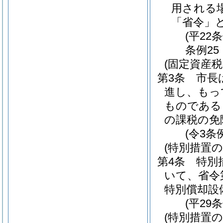
用される
「省令」と
(平22
条例25
(固定資産税
第3条
市長
進し、もっ
ものである
の課税の免
(令3条
(特別措置の
第4条
特別
いて、省令
特別償却設
(平29
(特別措置の