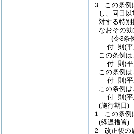
3
この条例
し、同日以
対する特別
なおその効
(令3条
付
則
(
この条例は
付
則
(
この条例は
付
則
(
この条例は
付
則
(
(施行期日)
1
この条例
(経過措置)
2
改正後の