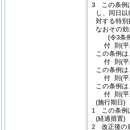
3
この条例
し、同日以
対する特別
なおその効
(令3条
付
則
(
この条例は
付
則
(
この条例は
付
則
(
この条例は
付
則
(
(施行期日)
1
この条例
(経過措置)
2
改正後の