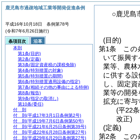
鹿児島市過疎地域工業等開発促進条例
○鹿児島
平成16年10月18日 条例第78号
(令和7年6月26日施行)
(目的)
条項目次
沿革
第1条
この
本則
第1条
(目的)
いて振興す
第2条
(定義)
第3条
(固定資産税の課税免除)
業等、農林
第4条
(特別措置の対象)
に供する設
第5条
(特別措置の期間)
第6条
(特別措置適用設備の指定)
し、固定資
第7条
(相続その他の事由による特例)
業等の開発
第8条
(報告)
第9条
(指定の取消し)
拡充に寄与
第10条
(委任)
(平22
付 則
付 則
(平成17年3月1日条例第2号)
改正)
付 則
(平成19年7月6日条例第50号)
(定義)
付 則
(平成21年6月25日条例第39号)
付 則
(平成22年6月28日条例第27号)
第2条
この
付 則
(平成29年6月29日条例第27号)