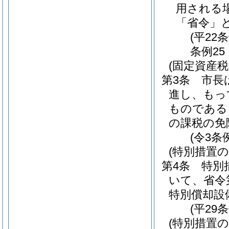
用される
「省令」と
(平22
条例25
(固定資産税
第3条
市長
進し、もっ
ものである
の課税の免
(令3条
(特別措置の
第4条
特別
いて、省令
特別償却設
(平29
(特別措置の