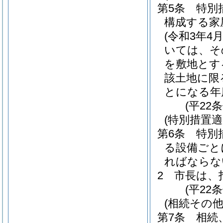
第5条
特別
構成する家
(令和3年
いては、そ
を敷地とす
該土地に限
とになる年
(平22
(特別措置
第6条
特別
る設備ごと
ればならな
2
市長は、
(平22
(相続その
第7条
相続