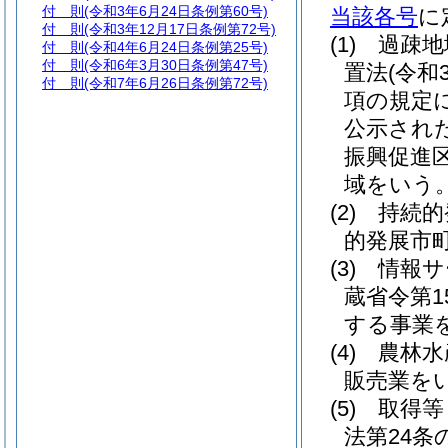
付 則
(令和3年6月24日条例第60号)
当該各号
に
付 則
(令和3年12月17日条例第72号)
(1)
過疎地
付 則
(令和4年6月24日条例第25号)
付 則
(令和6年3月30日条例第47号)
置法
(令和
付 則
(令和7年6月26日条例第72号)
項の規定
公示され
振興促進
域をいう。
(2)
持続的
的発展市
(3)
情報サ
蔵省令第1
する事業
(4)
農林水
販売業を
(5)
取得等
法第24