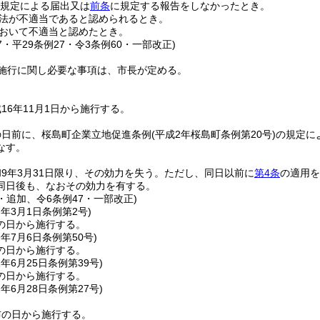
規定による届出又は
前条
に規定する報告をしなかったとき。
法が不適当であると認められるとき。
おいて不適当と認めたとき。
27・平29条例27・令3条例60・一部改正)
施行に関し必要な事項は、市長が定める。
16年11月1日から施行する。
の日前に、桜島町企業立地促進条例
(平成2年桜島町条例第20号)
の規定に
なす。
9年3月31日限り、その効力を失う。
ただし、同日以前に
第4条
の適用を
同日後も、なおその効力を有する。
0・追加、令6条例47・一部改正)
7年3月1日
条例第2号)
の日から施行する。
9年7月6日
条例第50号)
の日から施行する。
1年6月25日
条例第39号)
の日から施行する。
2年6月28日
条例第27号)
布の日から施行する。