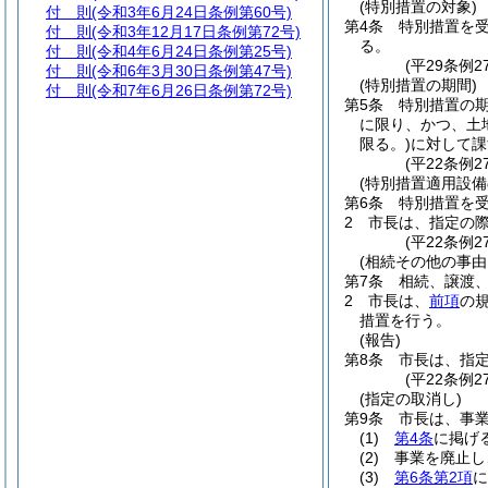
(特別措置の対象)
付 則
(令和3年6月24日条例第60号)
第4条
特別措置を
付 則
(令和3年12月17日条例第72号)
る。
付 則
(令和4年6月24日条例第25号)
(平29条例
付 則
(令和6年3月30日条例第47号)
(特別措置の期間)
付 則
(令和7年6月26日条例第72号)
第5条
特別措置の
に限り、かつ、土
限る。)
に対して課
(平22条例
(特別措置適用設備
第6条
特別措置を
2
市長は、指定の
(平22条例
(相続その他の事由
第7条
相続、譲渡
2
市長は、
前項
の
措置を行う。
(報告)
第8条
市長は、指
(平22条例
(指定の取消し)
第9条
市長は、事
(1)
第4条
に掲げ
(2)
事業を廃止し
(3)
第6条第2項
に