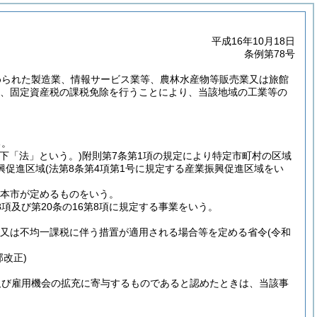
平成16年10月18日
条例第78号
められた製造業、情報サービス業等、農林水産物等販売業又は旅館
、固定資産税の課税免除を行うことにより、当該地域の工業等の
る。
以下「法」という。)
附則第7条第1項の規定により特定市町村の区域
興促進区域
(法第8条第4項第1号に規定する産業振興促進区域をい
、本市が定めるものをいう。
第8項及び第20条の16第8項に規定する事業をいう。
除又は不均一課税に伴う措置が適用される場合等を定める省令
(令和
部改正)
及び雇用機会の拡充に寄与するものであると認めたときは、当該事