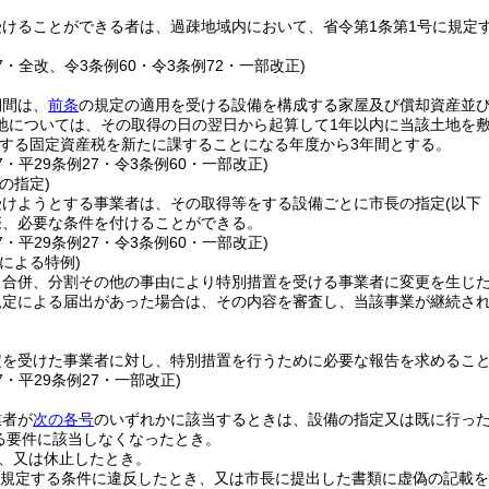
受けることができる者は、過疎地域内において、省令第1条第1号に規定
27・全改、令3条例60・令3条例72・一部改正)
期間は、
前条
の規定の適用を受ける設備を構成する家屋及び償却資産並
地については、その取得の日の翌日から起算して1年以内に当該土地を
する固定資産税を新たに課することになる年度から3年間とする。
27・平29条例27・令3条例60・一部改正)
の指定)
受けようとする事業者は、その取得等をする設備ごとに市長の指定
(以下
際、必要な条件を付けることができる。
27・平29条例27・令3条例60・一部改正)
による特例)
、合併、分割その他の事由により特別措置を受ける事業者に変更を生じ
規定による届出があった場合は、その内容を審査し、当該事業が継続さ
定を受けた事業者に対し、特別措置を行うために必要な報告を求めるこ
27・平29条例27・一部改正)
業者が
次の各号
のいずれかに該当するときは、設備の指定又は既に行っ
る要件に該当しなくなったとき。
、又は休止したとき。
規定する条件に違反したとき、又は市長に提出した書類に虚偽の記載を