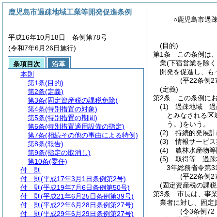
鹿児島市過疎地域工業等開発促進条例
○鹿児島市過
平成16年10月18日 条例第78号
(目的)
(令和7年6月26日施行)
第1条
この条例は
業
(下宿営業を除く
条項目次
沿革
開発を促進し、も
本則
(平22条例
第1条
(目的)
(定義)
第2条
(定義)
第2条
この条例に
第3条
(固定資産税の課税免除)
(1)
過疎地域 過
第4条
(特別措置の対象)
とみなされる区
第5条
(特別措置の期間)
う。)
をいう。
第6条
(特別措置適用設備の指定)
(2)
持続的発展計
第7条
(相続その他の事由による特例)
(3)
情報サービス
第8条
(報告)
(4)
農林水産物等
第9条
(指定の取消し)
(5)
取得等 過疎
第10条
(委任)
3年総務省令第3
付 則
(平22条例
付 則
(平成17年3月1日条例第2号)
(固定資産税の課税
付 則
(平成19年7月6日条例第50号)
第3条
市長は、事
付 則
(平成21年6月25日条例第39号)
業者に対し、固定
付 則
(平成22年6月28日条例第27号)
(令3条例7
付 則
(平成29年6月29日条例第27号)