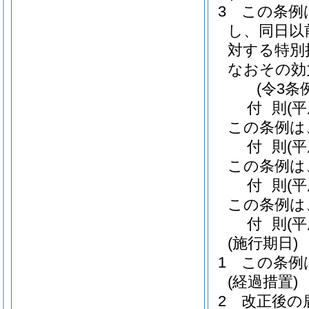
3
この条例
し、同日以
対する特別
なおその効
(令3条
付
則
(
この条例は
付
則
(
この条例は
付
則
(
この条例は
付
則
(
(施行期日)
1
この条例
(経過措置)
2
改正後の