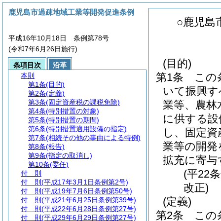
鹿児島市過疎地域工業等開発促進条例
○鹿児島
平成16年10月18日 条例第78号
(令和7年6月26日施行)
(目的)
条項目次
沿革
第1条
この
本則
第1条
(目的)
いて振興す
第2条
(定義)
第3条
(固定資産税の課税免除)
業等、農林
第4条
(特別措置の対象)
に供する設
第5条
(特別措置の期間)
第6条
(特別措置適用設備の指定)
し、固定資
第7条
(相続その他の事由による特例)
業等の開発
第8条
(報告)
第9条
(指定の取消し)
拡充に寄与
第10条
(委任)
(平22
付 則
付 則
(平成17年3月1日条例第2号)
改正)
付 則
(平成19年7月6日条例第50号)
(定義)
付 則
(平成21年6月25日条例第39号)
付 則
(平成22年6月28日条例第27号)
第2条
この
付 則
(平成29年6月29日条例第27号)