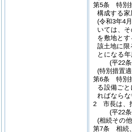
第5条
特別
構成する家
(令和3年
いては、そ
を敷地とす
該土地に限
とになる年
(平22
(特別措置
第6条
特別
る設備ごと
ればならな
2
市長は、
(平22
(相続その
第7条
相続