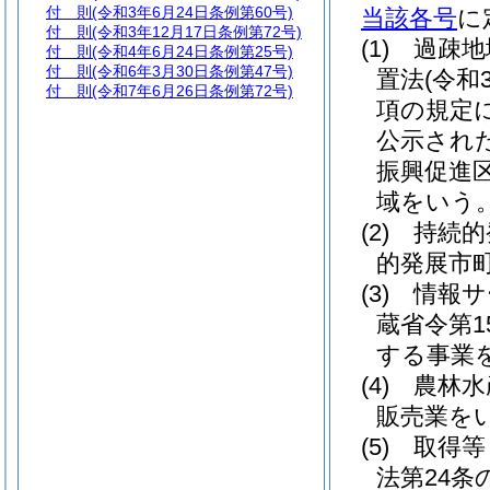
付 則
(令和3年6月24日条例第60号)
当該各号
に
付 則
(令和3年12月17日条例第72号)
(1)
過疎地
付 則
(令和4年6月24日条例第25号)
付 則
(令和6年3月30日条例第47号)
置法
(令和
付 則
(令和7年6月26日条例第72号)
項の規定
公示され
振興促進
域をいう。
(2)
持続的
的発展市
(3)
情報サ
蔵省令第1
する事業
(4)
農林水
販売業を
(5)
取得等
法第24