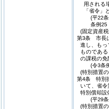
用される
「省令」と
(平22
条例25
(固定資産税
第3条
市長
進し、もっ
ものである
の課税の免
(令3条
(特別措置の
第4条
特別
いて、省令
特別償却設
(平29
(特別措置の