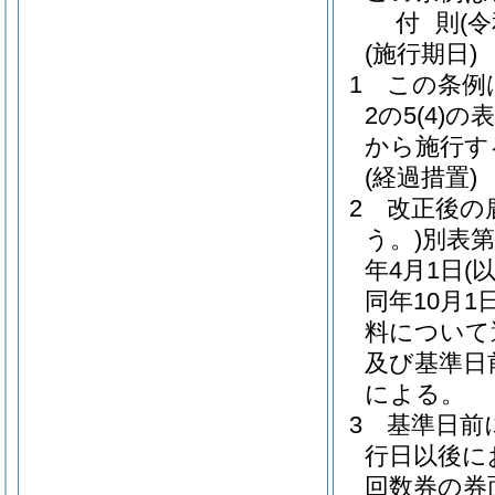
付
則
(
(施行期日)
1
この条例
2の5
(4)
の表
から施行す
(経過措置)
2
改正後の
う。)
別表第
年4月1日
(
同年10月1
料について
及び基準日
による。
3
基準日前
行日以後に
回数券の券