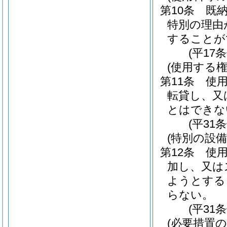
第10条
既
特別の理由
することが
(平17
(使用する
第11条
使
転貸し、又
とはできな
(平31
(特別の設備
第12条
使
加し、又は
ようとする
らない。
(平31
(必要措置の