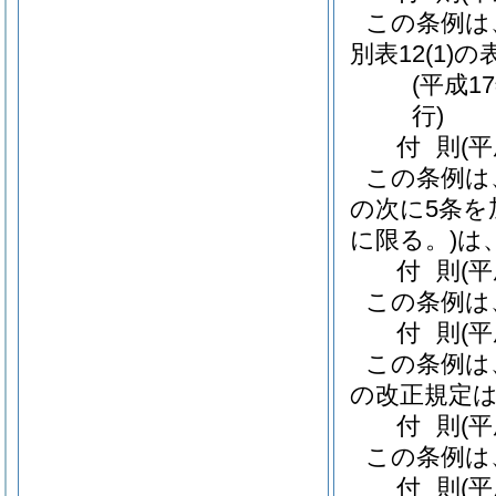
この条例は
別表12
(1)
の
(平成1
行)
付
則
(
この条例は
の次に5条を
に限る。)
は
付
則
(
この条例は
付
則
(
この条例は
の改正規定
付
則
(
この条例は
付
則
(