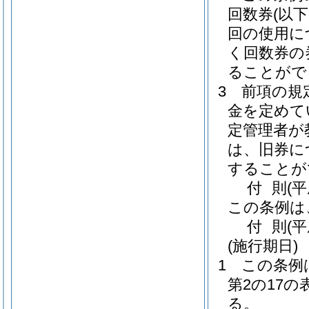
回数券
(以
回の使用に
く回数券の
ることがで
3
前項の規
金を定めて
定管理者が
は、旧券に
することが
付
則
(平
この条例は
付
則
(
(施行期日)
1
この条例
第2の17
る。