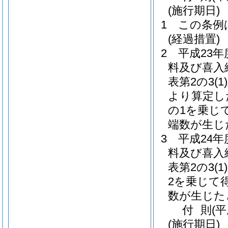
(施行期日)
1
この条例
(経過措置)
2
平成23
料及び喜入
表第2の3
(1)
より算定し
の1を乗じ
端数が生じ
3
平成24
料及び喜入
表第2の3
(1)
2を乗じて
数が生じた
付
則
(
(施行期日)