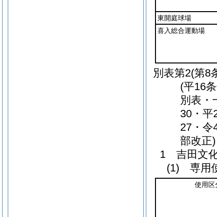
東開庭球場
喜入総合運動場
別表第2
(第8
(平16
別表・一
30・平
27・令
部改正)
1 吉田文
(1) 専
使用区