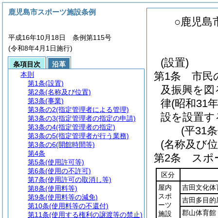
鹿児島市スポーツ施設条例
○鹿児島
平成16年10月18日 条例第115号
(令和8年4月1日施行)
(設置)
条項目次
沿革
第1条
市民
本則
第1条
(設置)
及振興を図
第2条
(名称及び位置)
第3条
(事業)
律
(昭和31
第3条の2
(指定管理者による管理)
設を設置す
第3条の3
(指定管理者の指定の申請)
第3条の4
(指定管理者の指定)
(平31
第3条の5
(指定管理者が行う業務)
(名称及び位
第3条の6
(開館時間等)
第4条
第2条
スポ
第5条
(使用許可等)
第6条
(使用の不許可)
区分
第7条
(使用許可の取消し等)
屋内
吉田文化体
第8条
(使用料等)
スポ
第9条
(使用料等の減免)
吉田多目的
ーツ
第10条
(使用料等の不還付)
郡山体育館
施設
第11条
(使用する権利の譲渡等の禁止)