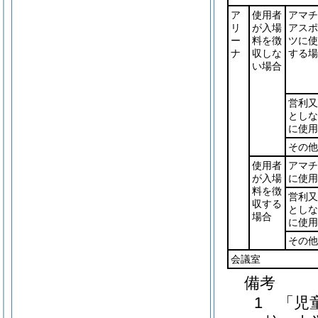
ア
使用者
アマチ
リ
が入場
アスポ
ー
料を徴
ツに使
ナ
収しな
する場
い場合
営利又
としな
に使用
その他
使用者
アマチ
が入場
に使用
料を徴
営利又
収する
としな
場合
に使用
その他
会議室
備考
1 「児