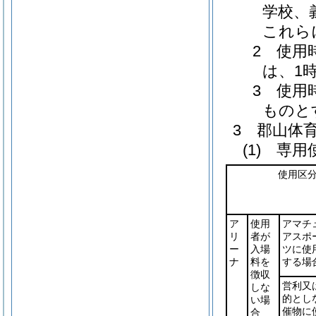
学校、
これら
2 使用
は、1
3 使用
ものと
3 郡山体
(1) 専
使用区
ア
使用
アマチ
リ
者が
アスポ
ー
入場
ツに使
ナ
料を
する場
徴収
営利又
しな
的とし
い場
催物に
合