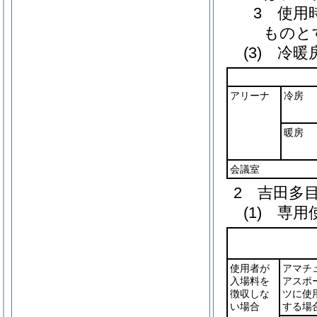
3 使用
ものと
(3) 冷
アリーナ
冷房
暖房
会議室
2 吉田多
(1) 専
使用者が
アマチ
入場料を
アスポ
徴収しな
ツに使
い場合
する場