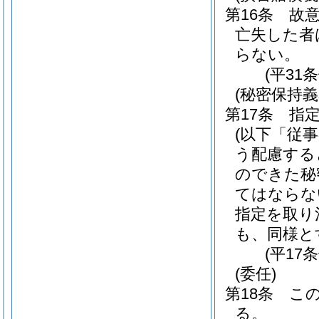
第16条
故
亡失した者
らない。
(平31
(秘密保持義
第17条
指
(以下「従
う配慮する
のできた秘
てはならな
指定を取り
も、同様と
(平17
(委任)
第18条
こ
る。