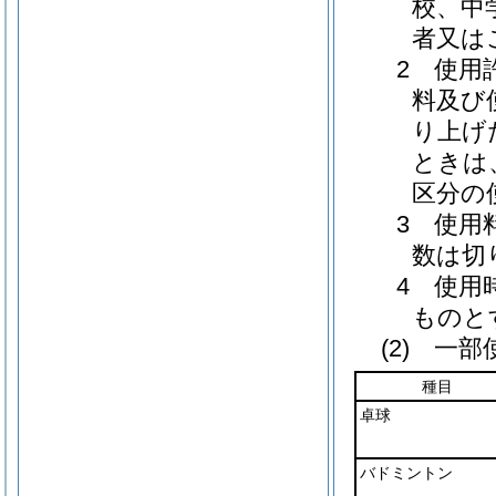
校、中
者又は
2 使用
料及び
り上げ
ときは
区分の
3 使用
数は切
4 使用
ものと
(2) 一
種目
卓球
バドミントン