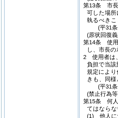
第13条
市
可した場所
執るべきこ
(平31
(原状回復義
第14条
使
し、市長の
2
使用者は
負担で当該
規定により
きも、同様
(平31
(禁止行為等
第15条
何
てはならな
(1)
他人に