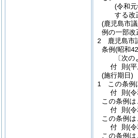
(令和
する改
(鹿児島市
例の一部改
2
鹿児島市
条例
(昭和4
〔次の
付
則
(
(施行期日)
1
この条例
付
則
(
この条例は
付
則
(
この条例は
付
則
(
この条例は