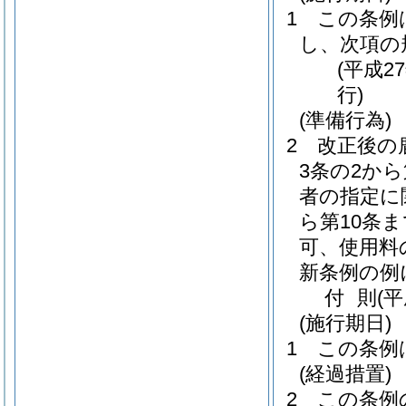
1
この条例
し、次項の
(平成2
行)
(準備行為)
2
改正後の
3条の2か
者の指定に
ら第10条
可、使用料
新条例の例
付
則
(平
(施行期日)
1
この条例
(経過措置)
2
この条例