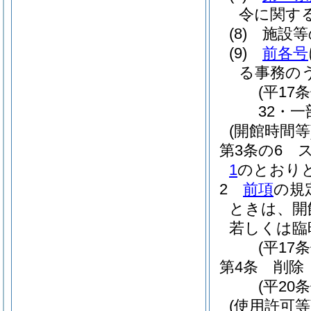
令に関す
(8)
施設等
(9)
前各号
る事務の
(平17
32・一
(開館時間等
第3条の6
1
のとおり
2
前項
の規
ときは、開
若しくは臨
(平17
第4条
削除
(平20条
(使用許可等