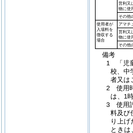
営利又
物に使
その他
使用者が
アマチ
入場料を
営利又
徴収する
物に使
場合
その他
備考
1 「児
校、中
者又は
2 使用
は、1
3 使用
料及び
り上げ
ときは