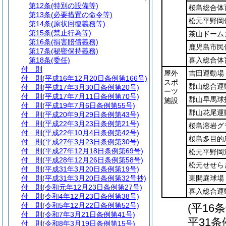
第12条
(特別の設備等)
桜島総合体
第13条
(必要措置の命令等)
松元平野岡
第14条
(原状回復義務等)
第15条
(禁止行為等)
茶山ドーム
第16条
(損害賠償義務)
鹿児島市民
第17条
(秘密保持義務)
第18条
(委任)
喜入総合体
付 則
屋外
吉田運動場
付 則
(平成16年12月20日条例第166号)
スポ
郡山総合運
付 則
(平成17年3月30日条例第20号)
ーツ
付 則
(平成17年7月11日条例第70号)
郡山早馬球
施設
付 則
(平成19年7月6日条例第55号)
郡山花尾運
付 則
(平成20年9月29日条例第43号)
付 則
(平成22年3月23日条例第21号)
桜島溶岩グ
付 則
(平成22年10月4日条例第42号)
桜島多目的
付 則
(平成27年3月23日条例第30号)
付 則
(平成27年12月18日条例第69号)
松元平野岡
付 則
(平成28年12月26日条例第58号)
松元せせら
付 則
(平成31年3月20日条例第19号)
付 則
(平成31年3月20日条例第32号抄)
東開庭球場
付 則
(令和元年12月23日条例第27号)
喜入総合運
付 則
(令和4年12月23日条例第38号)
付 則
(令和5年12月22日条例第52号)
(平16
付 則
(令和7年3月21日条例第41号)
平31条
付 則
(令和8年3月19日条例第15号)