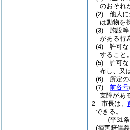
のおそれ
(2)
他人に
は動物を
(3)
施設等
がある行
(4)
許可な
すること
(5)
許可な
布し、又
(6)
所定の
(7)
前各号
支障があ
2
市長は、
できる。
(平31
(損害賠償義