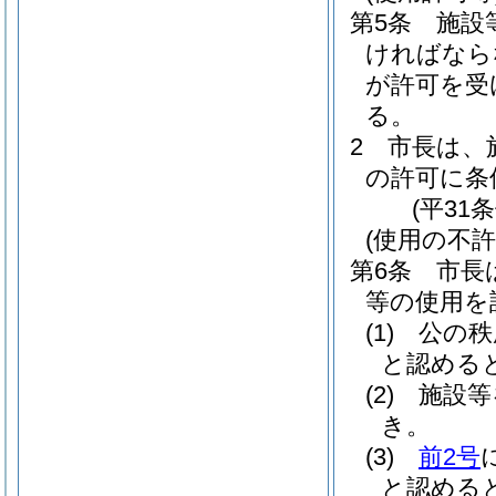
第5条
施設
ければなら
が許可を受
る。
2
市長は、
の許可に条
(平31
(使用の不許
第6条
市長
等の使用を
(1)
公の秩
と認める
(2)
施設等
き。
(3)
前2号
と認める