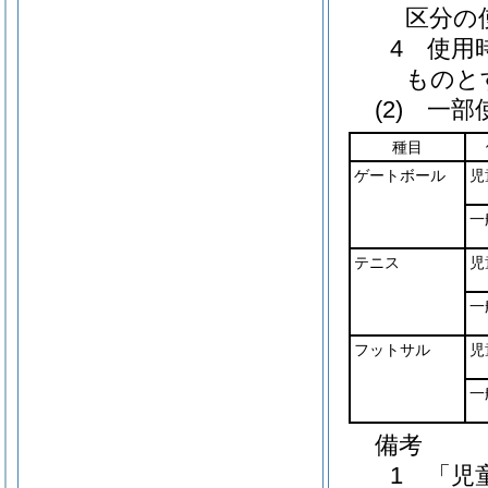
区分の
4 使用
ものと
(2) 一
種目
ゲートボール
児
一
テニス
児
一
フットサル
児
一
備考
1 「児