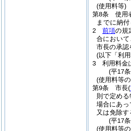
(使用料等)
第8条
使用
までに納付
2
前項
の規
合において
市長の承認
(以下「利
3
利用料金
(平17
(使用料等の
第9条
市長
(
則で定める
場合にあっ
又は免除す
(平17
(使用料等の