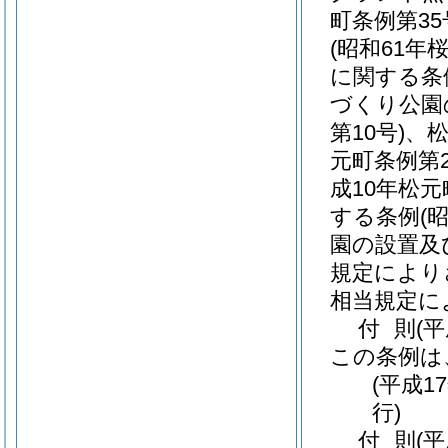
町条例第35
(昭和61年
に関する条
づくり公園
第10号)
、
元町条例第2
成10年松元
する条例
(
園の設置及
規定により
相当規定に
付
則
(平
この条例は
(平成1
行)
付
則
(