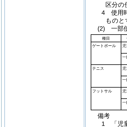
区分の
4 使用
ものと
(2) 一
種目
ゲートボール
児
一
テニス
児
一
フットサル
児
一
備考
1 「児