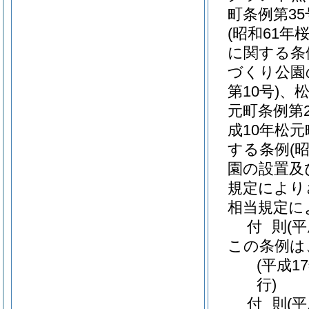
町条例第35
(昭和61年
に関する条
づくり公園
第10号)
、
元町条例第2
成10年松元
する条例
(
園の設置及
規定により
相当規定に
付
則
(平
この条例は
(平成1
行)
付
則
(