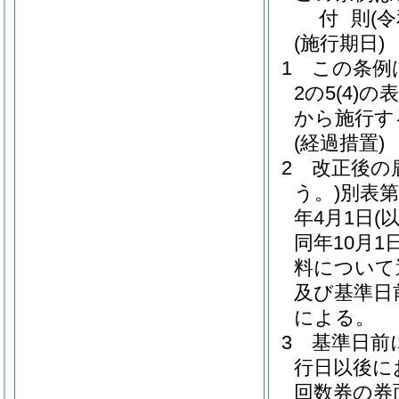
付
則
(
(施行期日)
1
この条例
2の5
(4)
の表
から施行す
(経過措置)
2
改正後の
う。)
別表第
年4月1日
(
同年10月1
料について
及び基準日
による。
3
基準日前
行日以後に
回数券の券