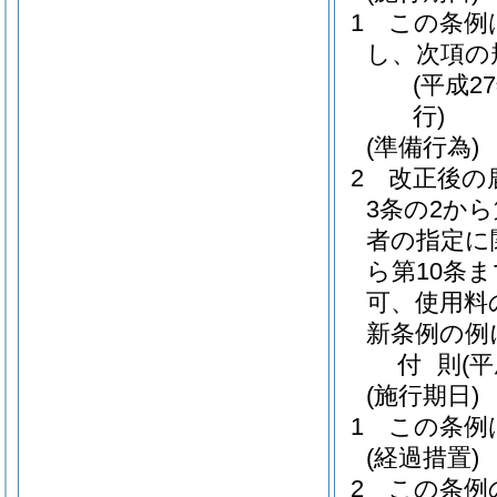
1
この条例
し、次項の
(平成2
行)
(準備行為)
2
改正後の
3条の2か
者の指定に
ら第10条
可、使用料
新条例の例
付
則
(平
(施行期日)
1
この条例
(経過措置)
2
この条例