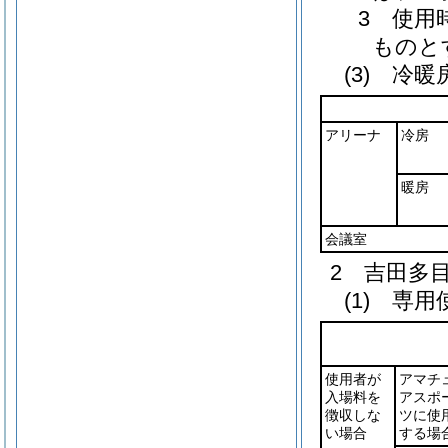
3 使用
ものと
(3) 冷
アリーナ
冷房
暖房
会議室
2 吉田多
(1) 専
使用者が
アマチ
入場料を
アスポ
徴収しな
ツに使
い場合
する場