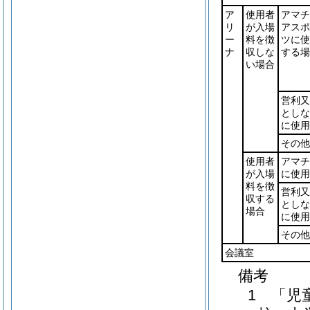
ア
使用者
アマチ
リ
が入場
アスポ
ー
料を徴
ツに使
ナ
収しな
する場
い場合
営利又
としな
に使用
その他
使用者
アマチ
が入場
に使用
料を徴
営利又
収する
としな
場合
に使用
その他
会議室
備考
1 「児