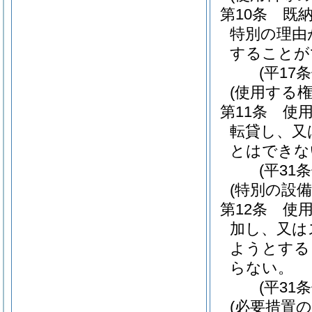
第10条
既
特別の理由
することが
(平17
(使用する
第11条
使
転貸し、又
とはできな
(平31
(特別の設備
第12条
使
加し、又は
ようとする
らない。
(平31
(必要措置の