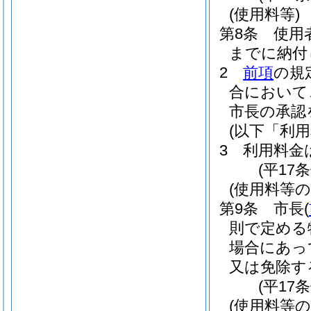
(使用料等)
第8条
使用
までに納付
2
前項
の規
合において
市長の承認
(以下「利
3
利用料金
(平17
(使用料等の
第9条
市長
(
則で定める
場合にあっ
又は免除す
(平17
(使用料等の