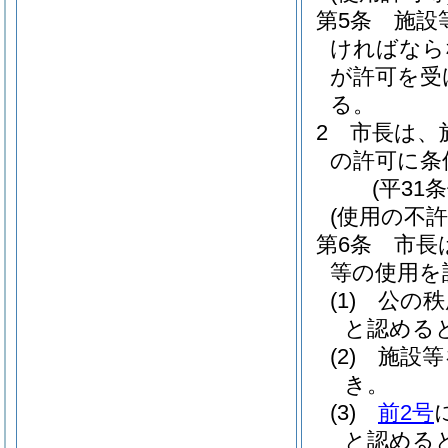
第5条
施設
ければなら
が許可を受
る。
2
市長は、
の許可に条
(平31
(使用の不許
第6条
市長
等の使用を
(1)
公の秩
と認める
(2)
施設等
き。
(3)
前2号
と認める