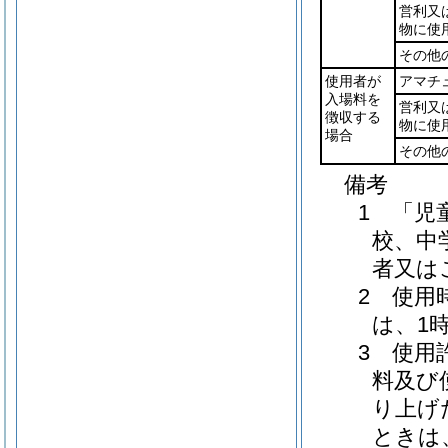
営利又
物に使
その他
使用者が
アマチ
入場料を
営利又
徴収する
物に使
場合
その他
備考
1 「児
校、中
者又は
2 使用
は、1
3 使用
料及び
り上げ
ときは