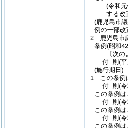
(令和
する改
(鹿児島市
例の一部改
2
鹿児島市
条例
(昭和4
〔次の
付
則
(
(施行期日)
1
この条例
付
則
(
この条例は
付
則
(
この条例は
付
則
(
この条例は