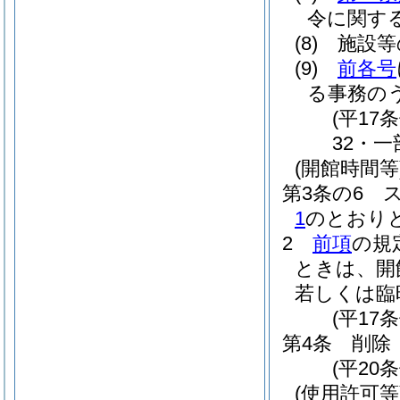
令に関す
(8)
施設等
(9)
前各号
る事務の
(平17
32・一
(開館時間等
第3条の6
1
のとおり
2
前項
の規
ときは、開
若しくは臨
(平17
第4条
削除
(平20条
(使用許可等