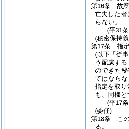
第16条
故
亡失した者
らない。
(平31
(秘密保持義
第17条
指
(以下「従
う配慮する
のできた秘
てはならな
指定を取り
も、同様と
(平17
(委任)
第18条
こ
る。