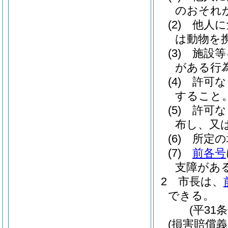
のおそれ
(2)
他人に
は動物を
(3)
施設等
がある行
(4)
許可な
すること
(5)
許可な
布し、又
(6)
所定の
(7)
前各号
支障があ
2
市長は、
できる。
(平31
(損害賠償義