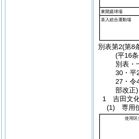
東開庭球場
喜入総合運動場
別表第2
(第8
(平16
別表・一
30・平
27・令
部改正)
1 吉田文
(1) 専
使用区