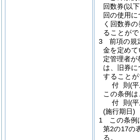
回数券
(以
回の使用に
く回数券の
ることがで
3
前項の規
金を定めて
定管理者が
は、旧券に
することが
付
則
(平
この条例は
付
則
(
(施行期日)
1
この条例
第2の17
る。