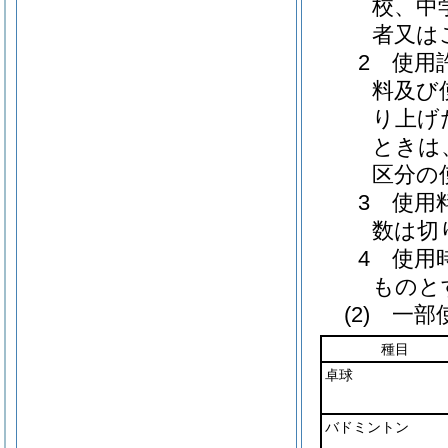
校、中
者又は
2 使用
料及び
り上げ
ときは
区分の
3 使用
数は切
4 使用
ものと
(2) 一
種目
卓球
バドミントン