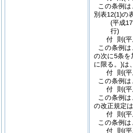
この条例は
別表12
(1)
の
(平成1
行)
付
則
(
この条例は
の次に5条を
に限る。)
は
付
則
(
この条例は
付
則
(
この条例は
の改正規定
付
則
(
この条例は
付
則
(