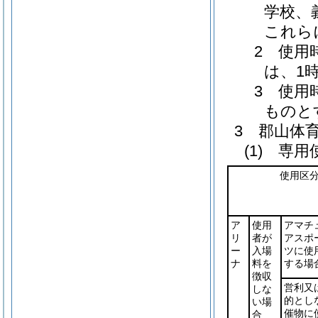
学校、
これら
2 使用
は、1
3 使用
ものと
3 郡山体
(1) 専
使用区
ア
使用
アマチ
リ
者が
アスポ
ー
入場
ツに使
ナ
料を
する場
徴収
営利又
しな
的とし
い場
催物に
合