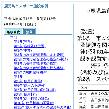
鹿児島市スポーツ施設条例
○鹿児島
平成16年10月18日 条例第115号
(令和8年4月1日施行)
(設置)
条項目次
沿革
第1条
市民
本則
第1条
(設置)
及振興を図
第2条
(名称及び位置)
第3条
(事業)
律
(昭和31
第3条の2
(指定管理者による管理)
設を設置す
第3条の3
(指定管理者の指定の申請)
第3条の4
(指定管理者の指定)
(平31
第3条の5
(指定管理者が行う業務)
(名称及び位
第3条の6
(開館時間等)
第4条
第2条
スポ
第5条
(使用許可等)
第6条
(使用の不許可)
区分
第7条
(使用許可の取消し等)
屋内
吉田文化体
第8条
(使用料等)
スポ
第9条
(使用料等の減免)
吉田多目的
ーツ
第10条
(使用料等の不還付)
郡山体育館
施設
第11条
(使用する権利の譲渡等の禁止)