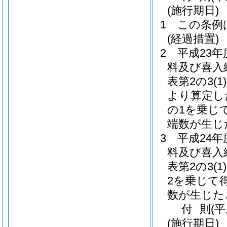
(施行期日)
1
この条例
(経過措置)
2
平成23
料及び喜入
表第2の3
(1)
より算定し
の1を乗じ
端数が生じ
3
平成24
料及び喜入
表第2の3
(1)
2を乗じて
数が生じた
付
則
(
(施行期日)