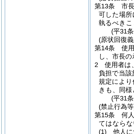
第13条
市
可した場所
執るべきこ
(平31
(原状回復義
第14条
使
し、市長の
2
使用者は
負担で当該
規定により
きも、同様
(平31
(禁止行為等
第15条
何
てはならな
(1)
他人に