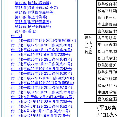
第12条
(特別の設備等)
桜島総合体
第13条
(必要措置の命令等)
松元平野岡
第14条
(原状回復義務等)
第15条
(禁止行為等)
茶山ドーム
第16条
(損害賠償義務)
鹿児島市民
第17条
(秘密保持義務)
第18条
(委任)
喜入総合体
付 則
屋外
吉田運動場
付 則
(平成16年12月20日条例第166号)
スポ
郡山総合運
付 則
(平成17年3月30日条例第20号)
ーツ
付 則
(平成17年7月11日条例第70号)
郡山早馬球
施設
付 則
(平成19年7月6日条例第55号)
郡山花尾運
付 則
(平成20年9月29日条例第43号)
付 則
(平成22年3月23日条例第21号)
桜島溶岩グ
付 則
(平成22年10月4日条例第42号)
桜島多目的
付 則
(平成27年3月23日条例第30号)
付 則
(平成27年12月18日条例第69号)
松元平野岡
付 則
(平成28年12月26日条例第58号)
松元せせら
付 則
(平成31年3月20日条例第19号)
付 則
(平成31年3月20日条例第32号抄)
東開庭球場
付 則
(令和元年12月23日条例第27号)
喜入総合運
付 則
(令和4年12月23日条例第38号)
付 則
(令和5年12月22日条例第52号)
(平16
付 則
(令和7年3月21日条例第41号)
平31条
付 則
(令和8年3月19日条例第15号)