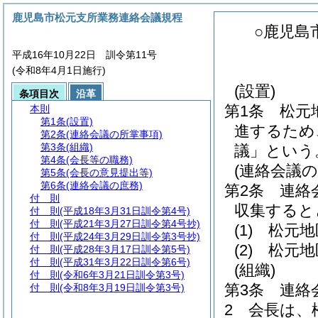
鹿児島市松元支所業務連絡会議規程
○鹿児島
平成16年10月22日 訓令第11号
(令和8年4月1日施行)
(設置)
条項目次
沿革
第1条
松元
本則
第1条
(設置)
進するため
第2条
(連絡会議の所掌事項)
第3条
(組織)
議」という
第4条
(会長等の職務)
(連絡会議の
第5条
(会長の意見提出等)
第6条
(連絡会議の庶務)
第2条
連絡
付 則
収集すると
付 則
(平成18年3月31日訓令第4号)
付 則
(平成21年3月27日訓令第4号抄)
(1)
松元地
付 則
(平成24年3月29日訓令第3号抄)
(2)
松元地
付 則
(平成28年3月17日訓令第5号)
付 則
(平成31年3月22日訓令第6号)
(組織)
付 則
(令和6年3月21日訓令第3号)
第3条
連絡
付 則
(令和8年3月19日訓令第3号)
2
会長は、