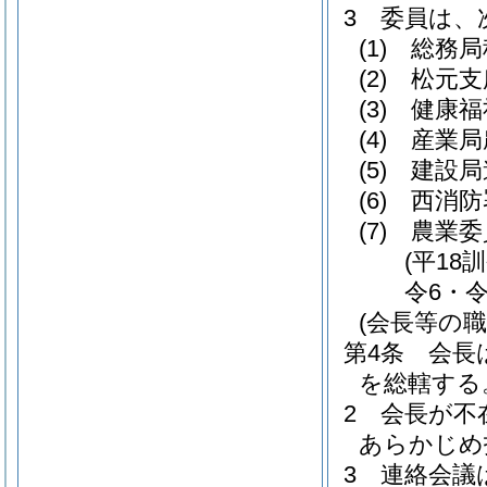
3
委員は、
(1)
総務局
(2)
松元支
(3)
健康福
(4)
産業局
(5)
建設局
(6)
西消防
(7)
農業委
(平18
令6・令
(会長等の職
第4条
会長
を総轄する
2
会長が不
あらかじめ
3
連絡会議