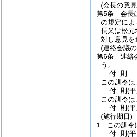
(会長の意見
第5条
会長
の規定によ
長又は松元
対し意見を
(連絡会議の
第6条
連絡
う。
付
則
この訓令は
付
則
(
この訓令は
付
則
(
(施行期日)
1
この訓令
付
則
(