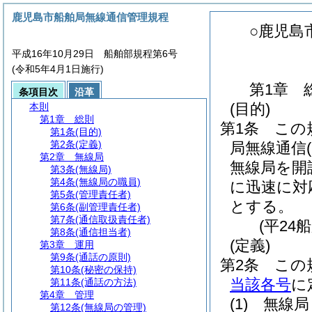
鹿児島市船舶局無線通信管理規程
○鹿児島
平成16年10月29日 船舶部規程第6号
(令和5年4月1日施行)
第1章
条項目次
沿革
(目的)
本則
第1章
総則
第1条
この
第1条
(目的)
第2条
(定義)
局無線通信
第2章
無線局
無線局を開
第3条
(無線局)
第4条
(無線局の職員)
に迅速に対
第5条
(管理責任者)
とする。
第6条
(副管理責任者)
第7条
(通信取扱責任者)
(平24
第8条
(通信担当者)
(定義)
第3章
運用
第9条
(通話の原則)
第2条
この
第10条
(秘密の保持)
当該各号
に
第11条
(通話の方法)
第4章
管理
(1)
無線局
第12条
(無線局の管理)