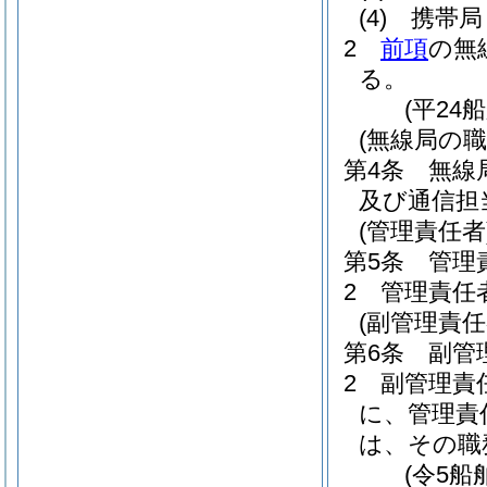
(4)
携帯局
2
前項
の無
る。
(平24
(無線局の職
第4条
無線
及び通信担
(管理責任者
第5条
管理
2
管理責任
(副管理責任
第6条
副管
2
副管理責
に、管理責
は、その職
(令5船