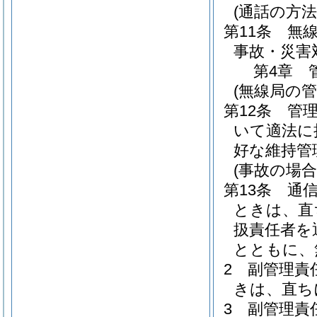
(通話の方法
第11条
無
事故・災害
第4章
(無線局の管
第12条
管
いて適法に
好な維持管
(事故の場合
第13条
通
ときは、直
扱責任者を
とともに、
2
副管理責
きは、直ち
3
副管理責