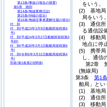
第13条
(事故の場合の措置)
をいう。
第5章
雑則
(2)
基地局
第14条
(無線業務日誌)
第15条
(抄録の提出)
局をいう
第16条
(無線従事者選解任届の提出)
(3)
通信所
付 則
付 則
(平成23年3月9日船舶部規程第4
る通信設
号)
(4)
移動局
付 則
(平成24年3月27日船舶部規程第3
号抄)
地点に停
付 則
(平成30年3月1日船舶局規程第6
(5)
携帯局
号)
付 則
(令和5年3月31日船舶局規程第4
し、通信
号)
別表
(第3条第2項関係)
第2章
(無線局)
第3条
第1
舶局」とい
(1)
基地局
(2)
通信所
(3)
移動局