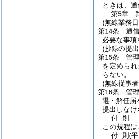
ときは、通
第5章
(無線業務日
第14条
通
必要な事項
(抄録の提出
第15条
管
を定められ
らない。
(無線従事
第16条
管
選・解任届
提出しなけ
付
則
この規程は
付
則
(