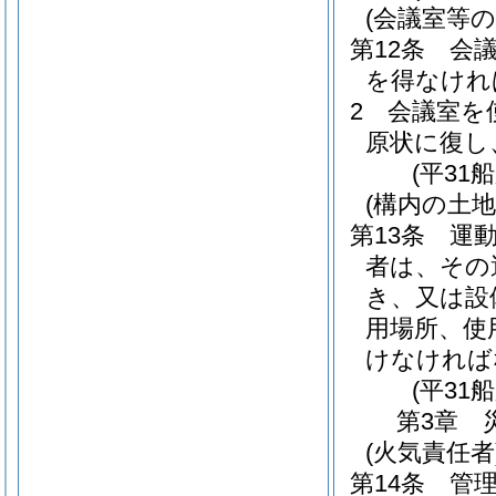
(会議室等の
第12条
会
を得なけれ
2
会議室を
原状に復し
(平31
(構内の土地
第13条
運
者は、その
き、又は設
用場所、使
けなければ
(平31
第3章
(火気責任者
第14条
管