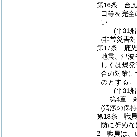
第16条
台
口等を完全
い。
(平31
(非常災害対
第17条
鹿
地震、津波
しくは爆発
合の対策に
のとする。
(平31
第4章
(清潔の保持
第18条
職
防に努めな
2
職員は、