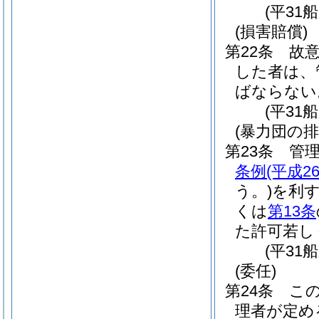
(平31
(損害賠償)
第22条
故
した者は、
ばならない
(平31
(暴力団の排
第23条
管
条例
(平成2
う。)
を利
くは
第13条
た許可若し
(平31
(委任)
第24条
こ
理者が定め