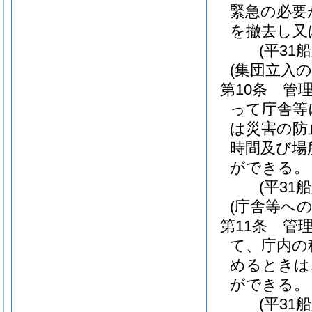
緊急の必要
を撤去し又
(平31
(集団立入の
第10条
管
って庁舎等
は災害の防
時間及び場
ができる。
(平31
(庁舎等への
第11条
管
て、庁内の
めるときは
ができる。
(平31