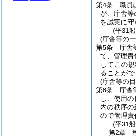
第4条
職員
が、庁舎等
を誠実に守
(平31
(庁舎等の
第5条
庁舎
て、管理責
してこの規
ることがで
(庁舎等の目
第6条
庁舎
し、使用の
内の秩序の
ので管理責
(平31
第2章