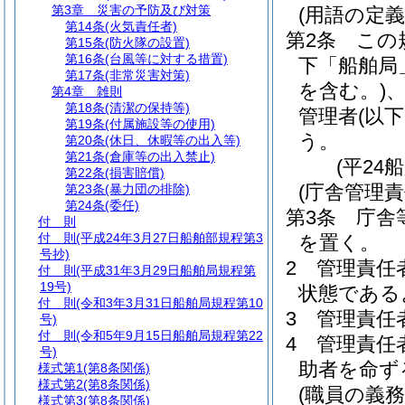
第3章
災害の予防及び対策
(用語の定義
第14条
(火気責任者)
第2条
この
第15条
(防火隊の設置)
第16条
(台風等に対する措置)
下「船舶局
第17条
(非常災害対策)
を含む。)
第4章
雑則
第18条
(清潔の保持等)
管理者
(以
第19条
(付属施設等の使用)
う。
第20条
(休日、休暇等の出入等)
第21条
(倉庫等の出入禁止)
(平24
第22条
(損害賠償)
(庁舎管理責
第23条
(暴力団の排除)
第24条
(委任)
第3条
庁舎
付 則
付 則
(平成24年3月27日船舶部規程第3
を置く。
号抄)
2
管理責任
付 則
(平成31年3月29日船舶局規程第
19号)
状態である
付 則
(令和3年3月31日船舶局規程第10
3
管理責任
号)
付 則
(令和5年9月15日船舶局規程第22
4
管理責任
号)
助者を命ず
様式第1
(第8条関係)
様式第2
(第8条関係)
(職員の義務
様式第3
(第8条関係)