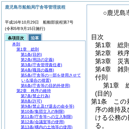
鹿児島市船舶局庁舎等管理規程
○鹿児島
平成16年10月29日 船舶部規程第7号
(令和5年9月15日施行)
目次
条項目次
沿革
第1章
総
本則
第1章
総則
第2章
秩
第1条
(目的)
第2条
(用語の定義)
第3章
災
第3条
(庁舎管理責任者)
第4章
雑
第4条
(職員の義務)
第5条
(庁舎等の一部を使用させて
付則
いる場合の措置)
第1章
第6条
(庁舎等の目的外使用)
第2章
秩序の維持
(目的)
第7条
(禁止行為)
第1条
この
第8条
(許可)
第9条
(禁止及び退去の命令等)
序の維持及
第10条
(集団立入の制限)
ける公務の
第11条
(庁舎等への立入制限)
第12条
(会議室等の使用)
る。
第13条
(構内の土地等の使用)