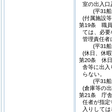
室の出入口
(平31
(付属施設等
第19条
職
ては、必要
管理責任者
(平31
(休日、休暇
第20条
休
舎等に出入
らない。
(平31
(倉庫等の出
第21条
庁
任者が指定
入りしては