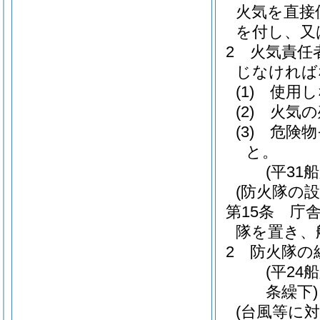
火気を直接
を付し、又
2
火気責任
じなければ
(1)
使用し
(2)
火気の
(3)
危険物
と。
(平31
(防火隊の設
第15条
庁
隊を置き、
2
防火隊の
(平24
条繰下)
(台風等に対