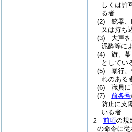
しくは許
る者
(2)
銃器、
又は持ち
(3)
大声を
泥酔等に
(4)
旗、幕
としてい
(5)
暴行、
れのある
(6)
職員に
(7)
前各号
防止に支
いる者
2
前項
の規
の命令に従