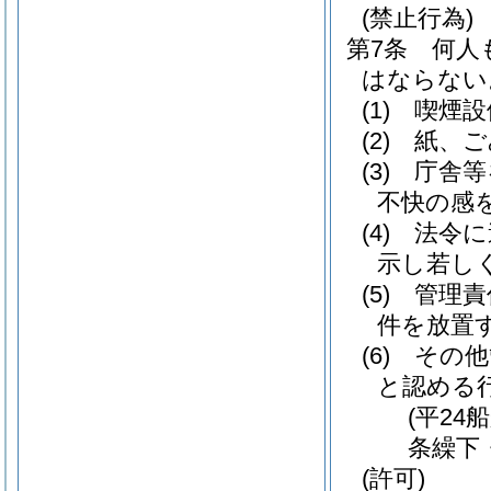
(禁止行為)
第7条
何人
はならない
(1)
喫煙設
(2)
紙、ご
(3)
庁舎等
不快の感
(4)
法令に
示し若し
(5)
管理責
件を放置
(6)
その他
と認める
(平24
条繰下
(許可)