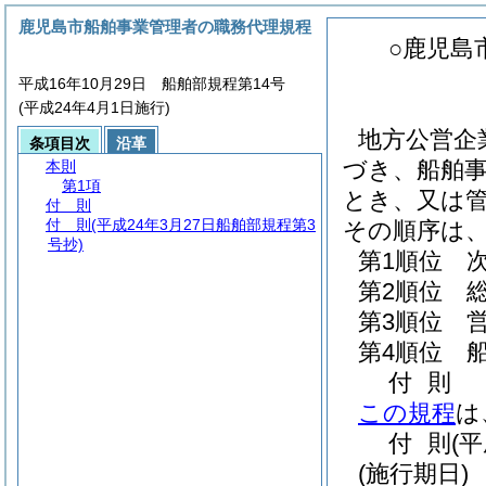
鹿児島市船舶事業管理者の職務代理規程
○鹿児島
平成16年10月29日 船舶部規程第14号
(平成24年4月1日施行)
地方公営企
条項目次
沿革
づき、船舶
本則
第1項
とき、又は
付 則
付 則
(平成24年3月27日船舶部規程第3
その順序は
号抄)
第1順位 
第2順位 
第3順位 
第4順位 
付
則
この規程
は
付
則
(
(施行期日)