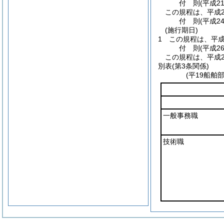
付
則
(平成2
この規程は、平成2
付
則
(平成2
(施行期日)
1
この規程は、平成
付
則
(平成2
この規程は、平成2
別表
(第3条関係)
(平19船舶
一般事務職
技術職