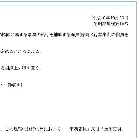
平成16年10月29日
船舶部規程第15号
者の権限に属する事務の執行を補助する職員
(臨時又は非常勤の職員を
の定めるところによる。
ずる組織上の職を置く。
。
・一部改正)
れ、この規程の施行の日において、「事務吏員」又は「技術吏員」