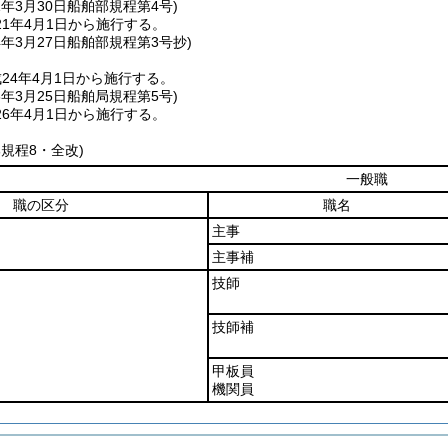
1年3月30日
船舶部規程第4号)
1年4月1日から施行する。
4年3月27日
船舶部規程第3号抄)
24年4月1日から施行する。
6年3月25日
船舶局規程第5号)
6年4月1日から施行する。
部規程8・全改)
一般職
職の区分
職名
主事
主事補
技師
技師補
甲板員
機関員