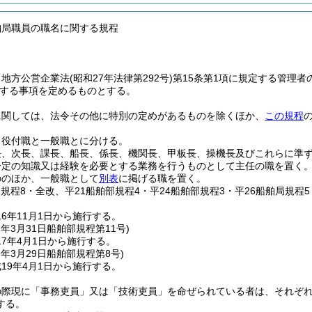
舶局職員の職名に関する規程
、地方公営企業法
(昭和27年法律第292号)
第15条第1項に規定する管理
する事項を定めるものとする。
に関しては、法令その他に特別の定めがあるものを除くほか、
この規程
、役付職と一般職とに分ける。
長、次長、課長、船長、係長、機関長、甲板長、操機長及びこれらに準
一定の知識又は経験を必要とする業務を行うものとして主任の職を置く
ののほか、一般職として
別表
に掲げる職を置く。
部規程8・全改、平21船舶部規程4・平24船舶部規程3・平26船舶局規程5
16年11月1日から施行する。
7年3月31日
船舶部規程第11号)
7年4月1日から施行する。
9年3月29日
船舶部規程第8号)
19年4月1日から施行する。
の際現に「事務吏員」又は「技術吏員」を命ぜられている者は、それぞ
する。