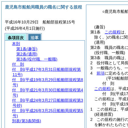
鹿児島市船舶局職員の職名に関する規程
○鹿児島市船
平成16年10月29日 船舶部規程第15号
(趣旨)
(平成26年4月1日施行)
第1条
この規程
は
除く。)
の職名に関
条項目次
沿革
(適用)
本則
第2条
職員の職名
第1条
(趣旨)
(役付職、一般職)
第2条
(適用)
第3条
職員の職は
第3条
(役付職、一般職)
2
役付職として局
付 則
3
一般職のうち、
付 則
(平成17年3月31日船舶部規程第
4
前項
に定めるも
11号)
(平19船舶
付 則
(平成19年3月29日船舶部規程第8
付
則
号)
この規程
は、平成
付 則
(平成21年3月30日船舶部規程第4
付
則
(平成1
号)
この規程は、平成1
付 則
(平成24年3月27日船舶部規程第3
付
則
(平成1
号抄)
1
この規程は、平成
付 則
(平成26年3月25日船舶局規程第5
(経過措置)
号)
2
この規程の施行
別表
(第3条関係)
を解かれたものと