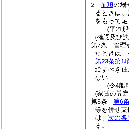
2
前項
の場
るときは、
をもって足
(平21
(確認及び決
第7条
管理
たときは、
第23条第1
給すべき住
ない。
(令4船
(家賃の算定
第8条
第6
等を併せ支
は、
次の各
る。