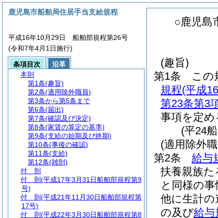
鹿児島市船舶局住居手当支給規程
○鹿児島
平成16年10月29日 船舶部規程第26号
(令和7年4月1日施行)
(趣旨)
条項目次
沿革
第1条
この
本則
第1条
(趣旨)
規程
(平成
第2条
(適用除外職員)
第3条から第5条まで
第23条第3
第6条
(届出)
事項を定め
第7条
(確認及び決定)
第8条
(家賃の算定の基準)
(平24
第9条
(支給の始期及び終期)
(適用除外職
第10条
(事後の確認)
第11条
(支給)
第2条
給与
第12条
(雑則)
扶養親族た
付 則
付 則
(平成17年3月31日船舶部規程第9
と同様の事
号)
他に生計の
付 則
(平成21年11月30日船舶部規程第
17号)
の及び
給与
付 則
(平成22年3月30日船舶部規程第8