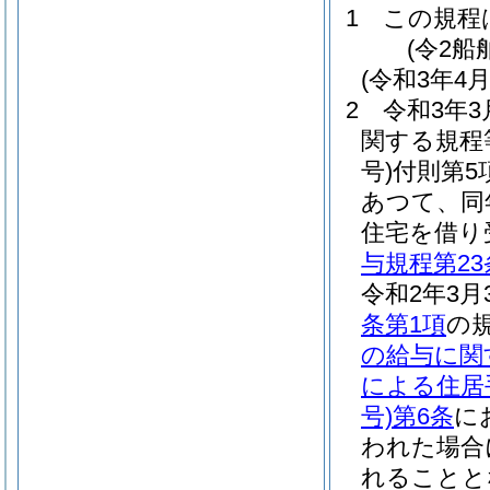
1
この規程
(令2
(令和3年4
2
令和3年
関する規程
号)
付則第5
あつて、同
住宅を借り
与規程第23
令和2年3
条第1項
の
の給与に関
による住居
号)
第6条
に
われた場合
れることと