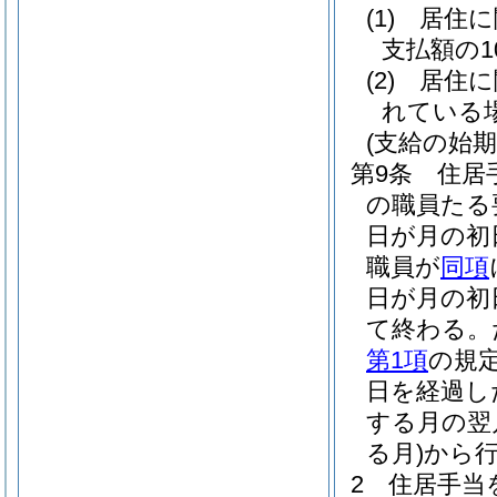
(1)
居住に
支払額の1
(2)
居住に
れている場
(支給の始期
第9条
住居
の職員たる
日が月の初
職員が
同項
日が月の初
て終わる。
第1項
の規
日を経過し
する月の翌
る月)
から
2
住居手当