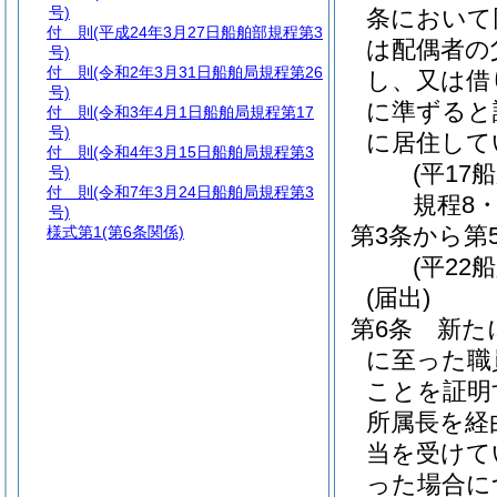
号)
条において
付 則
(平成24年3月27日船舶部規程第3
は配偶者の
号)
付 則
(令和2年3月31日船舶局規程第26
し、又は借
号)
に準ずると
付 則
(令和3年4月1日船舶局規程第17
号)
に居住して
付 則
(令和4年3月15日船舶局規程第3
(平17
号)
付 則
(令和7年3月24日船舶局規程第3
規程8
号)
第3条から第
様式第1
(第6条関係)
(平22
(届出)
第6条
新た
に至った職
ことを証明
所属長を経
当を受けて
った場合に