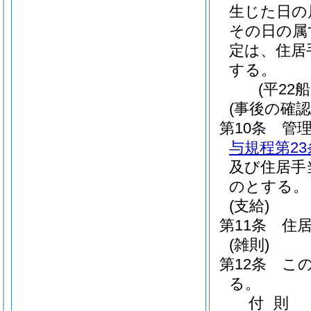
生じた日の
その日の属
定は、住居
する。
(平22
(事後の確認
第10条
管
与規程第23
及び住居手
のとする。
(支給)
第11条
住
(雑則)
第12条
こ
る。
付
則