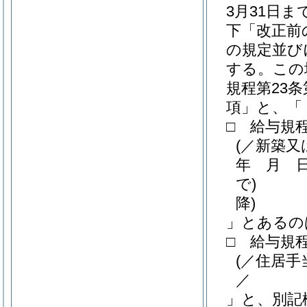
3月31日
下「改正前
の規定並び
する。
この
規程第23
項」と、「
□ 給与規程
(／新築
年 月 
で)
降)
」とあるの
□ 給与規
(／住居手
」と、別記