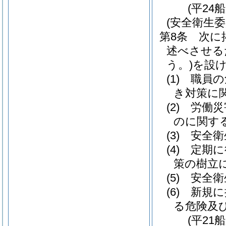
(平24
(安全衛生委
第8条
次に
述べさせる
う。)
を設
(1)
職員の
き対策に
(2)
労働災
のに関す
(3)
安全衛
(4)
定期に
策の樹立
(5)
安全衛
(6)
新規に
る危険及
(平21