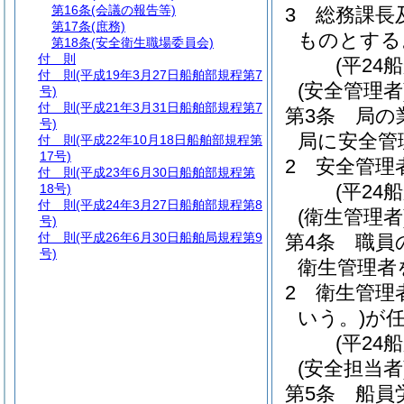
第16条
(会議の報告等)
3
総務課長
第17条
(庶務)
ものとする
第18条
(安全衛生職場委員会)
付 則
(平24
付 則
(平成19年3月27日船舶部規程第7
(安全管理者
号)
付 則
(平成21年3月31日船舶部規程第7
第3条
局の
号)
局に安全管
付 則
(平成22年10月18日船舶部規程第
17号)
2
安全管理
付 則
(平成23年6月30日船舶部規程第
(平24
18号)
付 則
(平成24年3月27日船舶部規程第8
(衛生管理者
号)
付 則
(平成26年6月30日船舶局規程第9
第4条
職員
号)
衛生管理者
2
衛生管理
いう。)
が
(平24
(安全担当者
第5条
船員