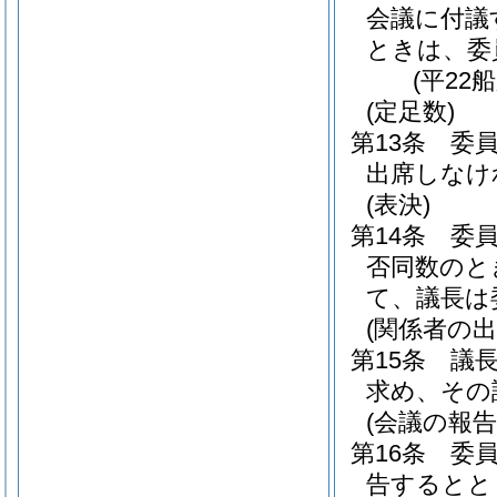
会議に付議
ときは、委
(平22
(定足数)
第13条
委
出席しなけ
(表決)
第14条
委
否同数のと
て、議長は
(関係者の出
第15条
議
求め、その
(会議の報告
第16条
委
告するとと