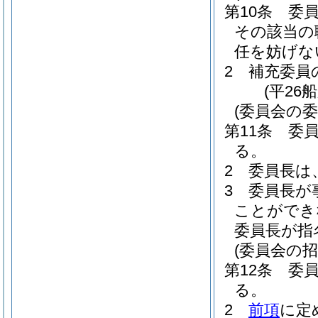
第10条
委
その該当の
任を妨げな
2
補充委員
(平26
(委員会の委
第11条
委
る。
2
委員長は
3
委員長が
ことができ
委員長が指
(委員会の招
第12条
委
る。
2
前項
に定