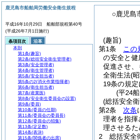
鹿児島市船舶局労働安全衛生規程
○鹿児島
平成16年10月29日 船舶部規程第40号
(平成26年7月1日施行)
(趣旨)
条項目次
沿革
第1条
この
本則
第1条
(趣旨)
の安全と健
第2条
(総括安全衛生管理者)
第3条
(安全管理者)
促進させ、
第4条
(衛生管理者)
全衛生法
(
第5条
(安全担当者)
第5条の2
(消火作業指揮者)
19条の規
第6条
(衛生担当者)
(平24
第7条
(産業医)
第8条
(安全衛生委員会の設置)
(総括安全衛
第9条
(委員)
第2条
次条
第10条
(委員の任期)
第11条
(委員会の委員長)
理者を指揮
第12条
(委員会の招集)
理させるた
第13条
(定足数)
第14条
(表決)
2
総括安全
第15条
(関係者の出席)