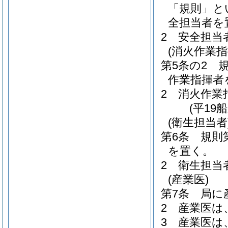
「規則」と
全担当者を
2
安全担当
(消火作業指
第5条の2
作業指揮者
2
消火作業
(平19
(衛生担当者
第6条
規則
を置く。
2
衛生担当
(産業医)
第7条
局に
2
産業医は
3
産業医は