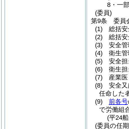
8・一部
(委員)
第9条
委員
(1)
総括安
(2)
総括安
(3)
安全管
(4)
衛生管
(5)
安全担
(6)
衛生担
(7)
産業医
(8)
安全又
任命した
(9)
前各号
で労働組
(平24
(委員の任期