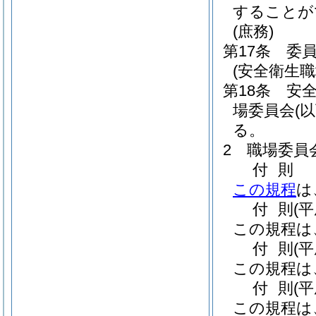
することが
(庶務)
第17条
委
(安全衛生職
第18条
安
場委員会
(
る。
2
職場委員
付
則
この規程
は
付
則
(
この規程は
付
則
(
この規程は
付
則
(平
この規程は