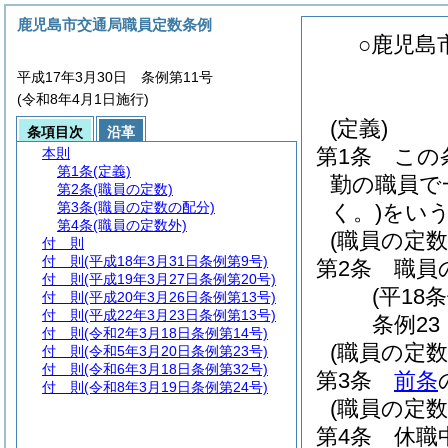
鹿児島市交通局職員定数条例
○鹿児島
平成17年3月30日 条例第11号
(令和8年4月1日施行)
(定義)
条項目次
沿革
第1条
この
本則
第1条
(定義)
勤の職員で
第2条
(職員の定数)
第3条
(職員の定数の配分)
く。)
をい
第4条
(職員の定数外)
(職員の定数
付 則
付 則
(平成18年3月31日条例第9号)
第2条
職員
付 則
(平成19年3月27日条例第20号)
(平18
付 則
(平成20年3月26日条例第13号)
付 則
(平成22年3月23日条例第13号)
条例23
付 則
(令和2年3月18日条例第14号)
(職員の定数
付 則
(令和5年3月20日条例第23号)
付 則
(令和6年3月18日条例第32号)
第3条
前条
付 則
(令和8年3月19日条例第24号)
(職員の定数
第4条
休職