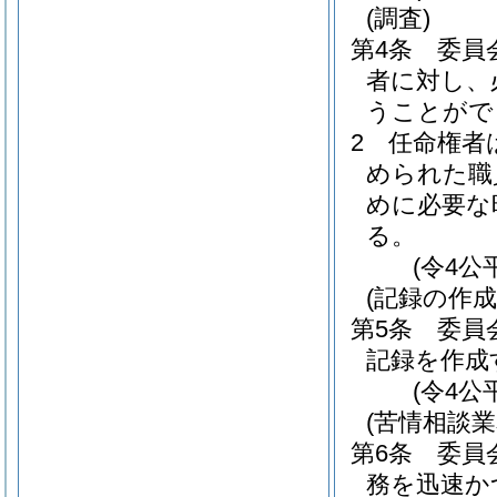
(調査)
第4条
委員
者に対し、
うことがで
2
任命権者
められた職
めに必要な
る。
(令4公
(記録の作成
第5条
委員
記録を作成
(令4公
(苦情相談
第6条
委員
務を迅速か