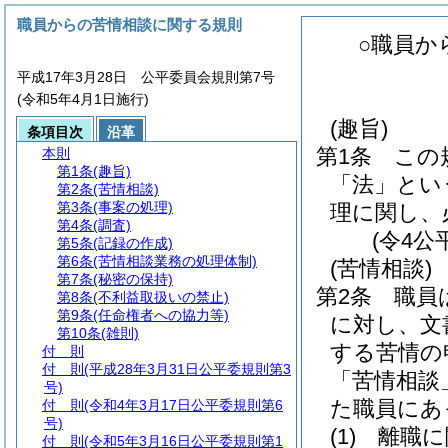
職員からの苦情相談に関する規則
○職員か
平成17年3月28日 公平委員会規則第7号
(令和5年4月1日施行)
(趣旨)
条項目次
沿革
第1条
この
本則
第1条
(趣旨)
「法」とい
第2条
(苦情相談)
第3条
(事案の処理)
理に関し、
第4条
(調査)
(令4公
第5条
(記録の作成)
第6条
(苦情相談業務の処理体制)
(苦情相談)
第7条
(秘密の保持)
第2条
職員
第8条
(不利益取扱いの禁止)
第9条
(任命権者への協力等)
に対し、文
第10条
(雑則)
する苦情の
付 則
付 則
(平成28年3月31日公平委規則第3
「苦情相談
号)
た職員にあ
付 則
(令和4年3月17日公平委規則第6
号)
(1)
離職に
付 則
(令和5年3月16日公平委規則第1