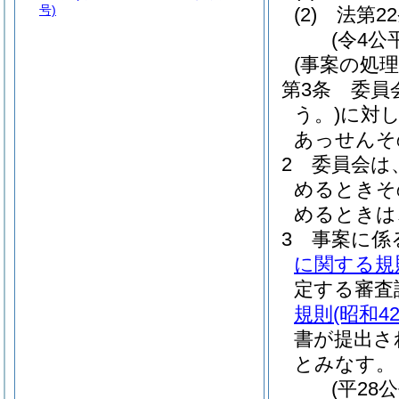
号)
(2)
法第2
(令4
(事案の処理
第3条
委員
う。)
に対
あっせんそ
2
委員会は
めるときそ
めるときは
3
事案に係
に関する規
定する審査
規則
(昭和4
書が提出さ
とみなす。
(平28