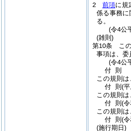
2
前項
に規
係る事務に
る。
(令4公
(雑則)
第10条
こ
事項は、委
(令4公
付
則
この規則は
付
則
(
この規則は
付
則
(
この規則は
付
則
(
(施行期日)