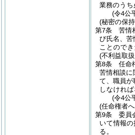
業務のうち
(令4公
(秘密の保持
第7条
苦情
び氏名、苦
ことのでき
(不利益取扱
第8条
任命
苦情相談に
て、職員が
しなければ
(令4公
(任命権者へ
第9条
委員
いて情報の
る。