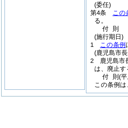
(委任)
第4条
この
る。
付
則
(施行期日)
1
この条例
(鹿児島市
2
鹿児島市
は、廃止す
付
則
(
この条例は