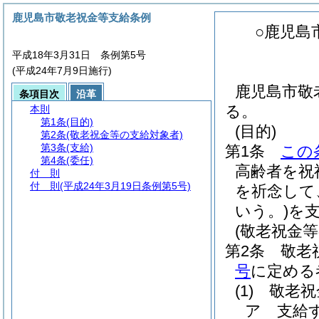
鹿児島市敬老祝金等支給条例
○鹿児島
平成18年3月31日 条例第5号
(平成24年7月9日施行)
鹿児島市敬
条項目次
沿革
る。
本則
第1条
(目的)
(目的)
第2条
(敬老祝金等の支給対象者)
第3条
(支給)
第1条
この
第4条
(委任)
高齢者を祝
付 則
付 則
(平成24年3月19日条例第5号)
を祈念して
いう。)
を
(敬老祝金
第2条
敬老
号
に定める
(1)
敬老祝
ア
支給