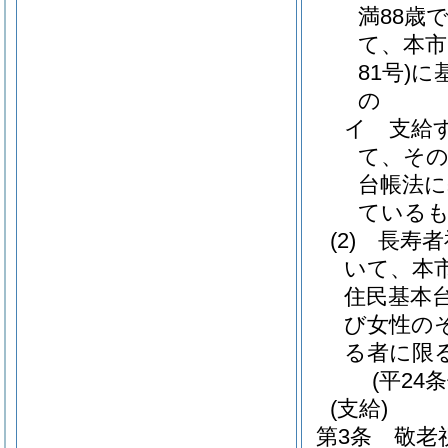
満88歳
て、本市
81号)
に
の
イ
支給
て、その
台帳法に
ている
(2)
長寿者
いて、本
住民基本
び女性の
る者に限る
(平24
(支給)
第3条
敬老