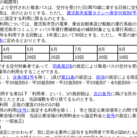
の範囲等)
により交付された敬老パスは、交付を受けた日
(満70歳に達する日前に
囲は、次のとおりとする。
ただし、
鹿児島市友愛タクシー券交付規則
(
号
に規定する利用に限るものとする。
利用については、鹿児島市営の電車、乗合自動車及び船舶の運行系統の
(鹿児島市コミュニティバス等運行費補助金の補助対象となる運行系統に
等を利用できる回数は、1年度において30回とする。
ただし、年度の途
表
に定めるとおりとする。
4月
5月
6月
7月
8月
9月
30回
28回
25回
23回
20回
18回
定する交付対象者であって、
同条第2項
の規定により敬老パスの交付を受
場等の利用をすることができる。
く。)
、
次条
(
第1号
を除く。)
及び
第11条
の規定は、
前項
の規定による指
36・平20規則53・平20規則98・平22規則59・平23規則7・令5規則55・
利用する者
(以下「利用者」という。)
の負担額は、
次の各号
に掲げる区分
が生じたときは、当該端数を切り捨てるものとする。
利用 正規の運賃の3分の1の額
等の利用
(
次号
に規定する利用を除く。)
市と指定公衆浴場等との間で
衆浴場の利用 当該公衆浴場の利用料金から協定料金と
前号
の規定に基
82・一部改正)
)
規定にかかわらず、別に定める要件に該当する利用者で市長が認めたもの