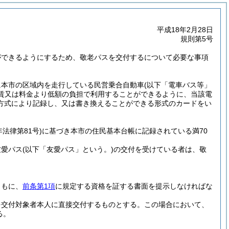
平成18年2月28日
規則第5号
ができるようにするため、敬老パスを交付するについて必要な事項
に本市の区域内を走行している民営乗合自動車
(以下「電車バス等」
賃又は料金より低額の負担で利用することができるように、当該電
方式により記録し、又は書き換えることができる形式のカードをい
年法律第81号)
に基づき本市の住民基本台帳に記録されている満70
友愛パス
(以下「友愛パス」という。)
の交付を受けている者は、敬
ともに、
前条第1項
に規定する資格を証する書面を提示しなければな
を交付対象者本人に直接交付するものとする。
この場合において、
る。