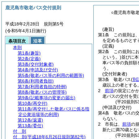
鹿児島市敬老パス交付規則
○鹿児島市敬
平成18年2月28日 規則第5号
(趣旨)
(令和5年4月1日施行)
第1条
この規則は
を定めるものとす
条項目次
沿革
(定義)
本則
第2条
この規則に
第1条
(趣旨)
という。)
並びに本
第2条
(定義)
車バス等の負担額
第3条
(交付対象者)
う。
第4条
(申請及び交付)
(交付対象者)
第5条
(敬老パス等の利用の範囲等)
第3条
敬老パス
(
別
第6条
(利用者負担)
歳以上の者とする
第7条
(利用者負担の特例)
2
前項
の規定にか
第8条
(敬老パスの管理等)
老パスの交付を受
第9条
(記載事項の変更の届出)
(平20規則
第10条
(再交付)
(申請及び交付)
第11条
(再交付した敬老パスに係る指
第4条
敬老パスの
定公衆浴場等の利用)
らない。
第12条
(返還)
2
市長は、
前項
の
第13条
(委任)
新たに満70歳と
付 則
(平20規則
付 則
(平成18年6月26日規則第82号)