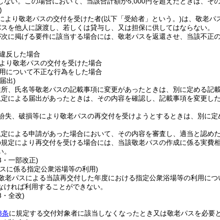
しない。
この場合において、当該合計額が5,000円を超えたときは、そ
)
により敬老パスの交付を受けた者
(以下「受給者」という。)
は、敬老パ
パスを他人に譲渡し、若しくは貸与し、又は担保に供してはならない。
が次に掲げる要件に該当する場合には、敬老パスを返還させ、当該不正
。
違反した場合
より敬老パスの交付を受けた場合
用について不正な行為をした場合
届出)
住所、氏名等敬老パスの記載事項に変更があったときは、別に定める記
規定による届出があったときは、その内容を確認し、記載事項を変更し
紛失、破損等により敬老パスの再交付を受けようとするときは、別に定
規定による申請があった場合において、その内容を審査し、適当と認め
の規定により再交付を受ける場合には、当該敬老パスの作成に係る実費
い。
53・一部改正)
パスに係る指定公衆浴場等の利用)
敬老パスによる当該再交付した年度における指定公衆浴場等の利用につ
なければ利用することができない。
8・全改)
3条
に規定する交付対象者に該当しなくなったとき又は敬老パスを必要