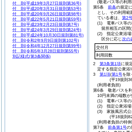
(敬老パス等の利用
付 則
(平成19年3月27日規則第36号)
第5条
前条
の規定
付 則
(平成20年3月31日規則第53号)
とし、その利用範
付 則
(平成20年9月26日規則第98号)
ている者は、
第2
付 則
(平成22年5月21日規則第59号)
(1)
電車バス等の
付 則
(平成23年2月23日規則第7号)
留所相互の区間
付 則
(平成24年3月29日規則第24号)
(2)
指定公衆浴場
付 則
(平成24年10月30日規則第81号)
区分に応じ
次の
付 則
(令和2年9月9日規則第102号)
付 則
(令和4年12月27日規則第99号)
交付月
付 則
(令和5年3月28日規則第55号)
利用回数
別記様式
(第3条関係)
2
第3条第1項
に規
定する指定公衆浴
3
第1項
(
第1号
を除
(平19規則
(利用者負担)
第6条
敬老パスを
10円未満の端数
(1)
電車バス等の
(2)
指定公衆浴場
(3)
家族風呂式公
(平18規則
(利用者負担の特例
第7条
前条第1号
の