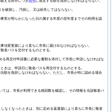
の超える部分につき
同号
に規定する額を負担しなければならない。
スを破損し、汚損し、又は紛失してはならない。
の事実が明らかになった日の属する年度の翌年度までその利用を認
載事項変更届により直ちに市長に届け出なければならない。
た敬老パスを交付するものとする。
める再交付申請書に必要な書類を添付して市長に申請しなければな
たときは、申請日に敬老パスを再交付するものとする。
相当額を負担しなければならない。
ただし、市長が特に認める場合
いては、市長が利用できる残回数を確認し、その情報を当該敬老パ
としなくなったときは、別に定める返還届により直ちに市長に敬老