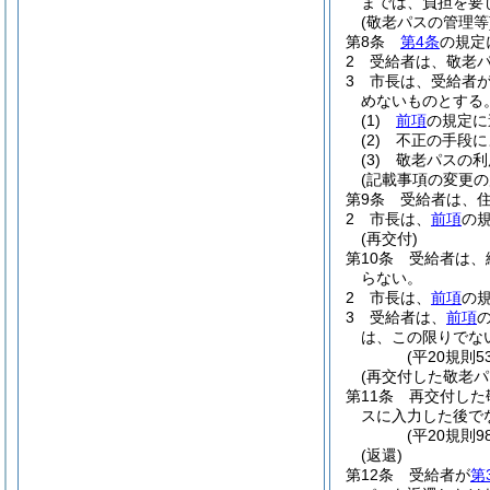
までは、負担を要
(敬老パスの管理等
第8条
第4条
の規定
2
受給者は、敬老
3
市長は、受給者
めないものとする
(1)
前項
の規定に
(2)
不正の手段に
(3)
敬老パスの利
(記載事項の変更の
第9条
受給者は、
2
市長は、
前項
の
(再交付)
第10条
受給者は、
らない。
2
市長は、
前項
の
3
受給者は、
前項
は、この限りでな
(平20規則
(再交付した敬老
第11条
再交付した
スに入力した後で
(平20規則9
(返還)
第12条
受給者が
第