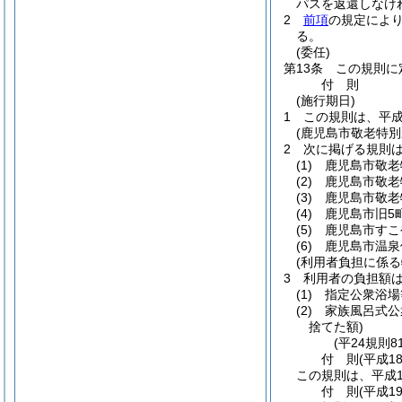
パスを返還しなけ
2
前項
の規定によ
る。
(委任)
第13条
この規則に
付
則
(施行期日)
1
この規則は、平成
(鹿児島市敬老特
2
次に掲げる規則
(1)
鹿児島市敬老
(2)
鹿児島市敬老
(3)
鹿児島市敬老
(4)
鹿児島市旧5
(5)
鹿児島市すこ
(6)
鹿児島市温泉
(利用者負担に係る
3
利用者の負担額
(1)
指定公衆浴場
(2)
家族風呂式公
捨てた額)
(平24規則8
付
則
(平成1
この規則は、平成1
付
則
(平成1