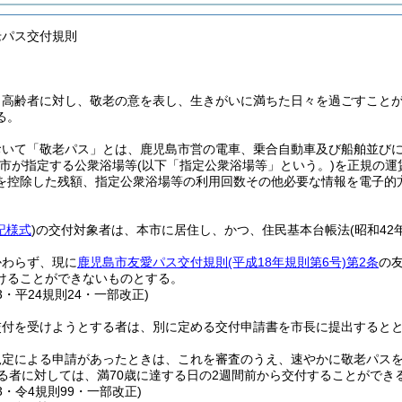
老パス交付規則
、高齢者に対し、敬老の意を表し、生きがいに満ちた日々を過ごすこと
る。
おいて「敬老パス」とは、鹿児島市営の電車、乗合自動車及び船舶並び
市が指定する公衆浴場等
(以下「指定公衆浴場等」という。)
を正規の運
を控除した残額、指定公衆浴場等の利用回数その他必要な情報を電子的
記様式
)
の交付対象者は、本市に居住し、かつ、住民基本台帳法
(昭和42
。
かわらず、現に
鹿児島市友愛パス交付規則
(平成18年規則第6号)
第2条
の
けることができないものとする。
53・平24規則24・一部改正)
交付を受けようとする者は、別に定める交付申請書を市長に提出すると
規定による申請があったときは、これを審査のうえ、速やかに敬老パス
なる者に対しては、満70歳に達する日の2週間前から交付することができ
53・令4規則99・一部改正)