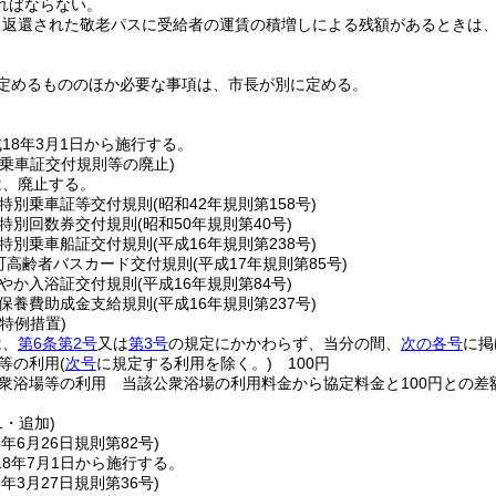
ればならない。
り返還された敬老パスに受給者の運賃の積増しによる残額があるときは
定めるもののほか必要な事項は、市長が別に定める。
18年3月1日から施行する。
別乗車証交付規則等の廃止)
は、廃止する。
特別乗車証等交付規則
(昭和42年規則第158号)
特別回数券交付規則
(昭和50年規則第40号)
特別乗車船証交付規則
(平成16年規則第238号)
町高齢者バスカード交付規則
(平成17年規則第85号)
やか入浴証交付規則
(平成16年規則第84号)
保養費助成金支給規則
(平成16年規則第237号)
特例措置)
は、
第6条第2号
又は
第3号
の規定にかかわらず、当分の間、
次の各号
に掲
等の利用
(
次号
に規定する利用を除く。)
100円
衆浴場等の利用 当該公衆浴場の利用料金から協定料金と100円との差
1・追加)
8年6月26日
規則第82号)
8年7月1日から施行する。
9年3月27日
規則第36号)