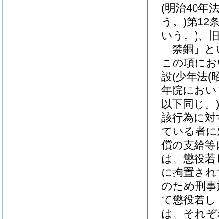
(明治40
う。)
第12
いう。)
、旧
「禁錮」と
この項にお
設
(少年法
(
年院におい
以下同じ。)
該行為に対
ている者に
償の支給等
は、懲役若
に拘置され
のため刑事
て懲役若し
は、それぞ