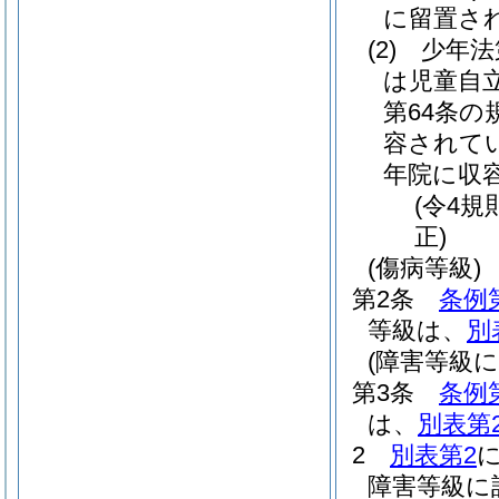
に留置さ
(2)
少年法
は児童自
第64条
容されて
年院に収
(令4規
正)
(傷病等級)
第2条
条例
等級は、
別
(障害等級
第3条
条例
は、
別表第
2
別表第2
障害等級に