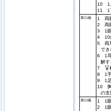
10 
11 
第11級
1 両
2 両
3 1
4 1
5 両
でき
6 1
解す
せき
7
脊
8 1
9 1
10 
の支
第12級
1 1
2 1