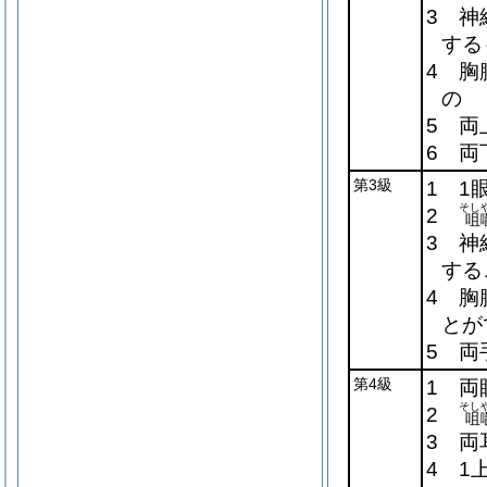
3 神
する
4 胸
の
5 両
6 両
第3級
1 1
そし
2
咀
3 神
する
4 胸
とが
5 両
第4級
1 両
そし
2
咀
3 両
4 1