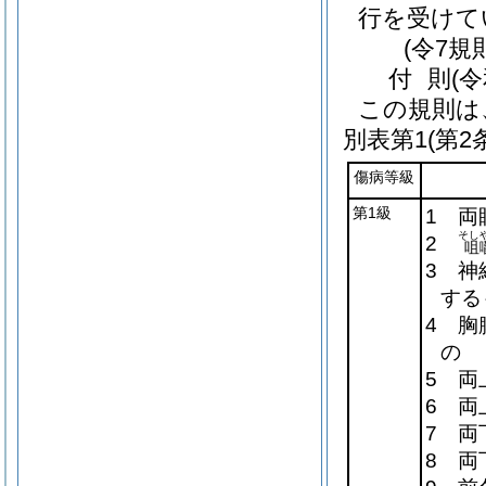
行を受けて
(令7規
付
則
(
この規則は
別表第1
(第2
傷病等級
第1級
1 両
そし
2
咀
3 神
する
4 胸
の
5 両
6 両
7 両
8 両