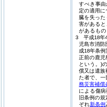
すべき事由
定の適用に
臓を失った
害があると
があるもの
3
平成18
児島市消防
成18年条
正前の鹿児
という。)
償又は遺族
た者で、一
務災害補償
による傷病
旧条例の規
ぞれ
新条例