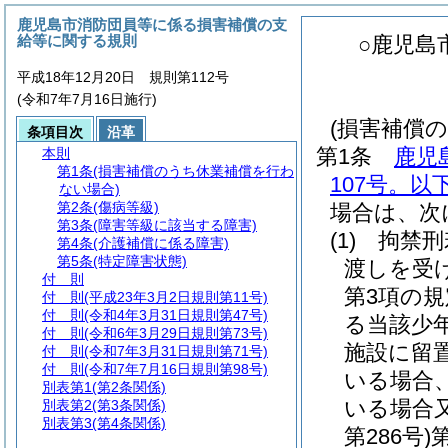
鹿児島市消防団員等に係る損害補償の支
給等に関する規則
○鹿児島
平成18年12月20日 規則第112号
(令和7年7月16日施行)
(損害補償
条項目次
沿革
第1条
鹿児
本則
第1条
(損害補償のうち休業補償を行わ
107号。以
ない場合)
第2条
(傷病等級)
場合は、次
第3条
(障害等級に該当する障害)
(1)
拘禁刑
第4条
(介護補償に係る障害)
第5条
(特定障害状態)
渡しを受
付 則
第3項の
付 則
(平成23年3月2日規則第11号)
付 則
(令和4年3月31日規則第47号)
る当該少
付 則
(令和6年3月29日規則第73号)
施設に留
付 則
(令和7年3月31日規則第71号)
付 則
(令和7年7月16日規則第98号)
いる場合
別表第1
(第2条関係)
いる場合
別表第2
(第3条関係)
別表第3
(第4条関係)
第286号)