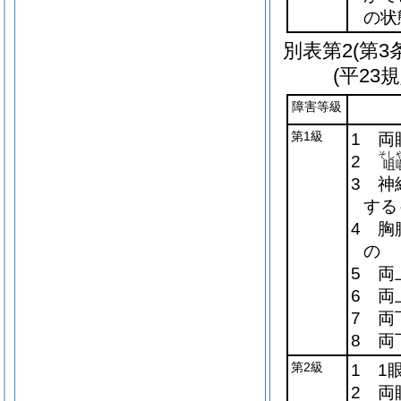
の状
別表第2
(第3
(平23
障害等級
第1級
1 両
そし
2
咀
3 神
する
4 胸
の
5 両
6 両
7 両
8 両
第2級
1 1
2 両