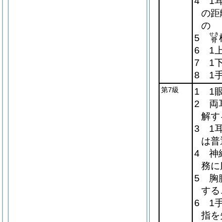
4 1
の距
の
せき
5
脊
6 1
7 1
8 1
第7級
1 1
2 両
解す
3 1
は普
4 神
務に
5 胸
する
6 1
指を