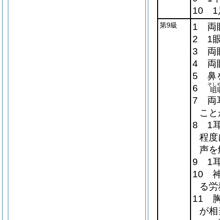
10 
第9級
1 両
2 1
3 両
4 両
5 鼻
そし
6
咀
7 両
こと
8 1
程度
声を
9 1
10 
る労
11 
が相