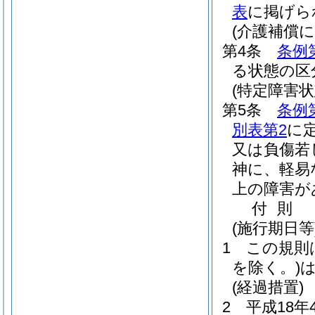
表
に掲げら
(介護補償に
第4条
条例
る状態の区
(特定障害状
第5条
条例
別表第2
に
又は負傷若
神に、軽易
上の障害が
付
則
(施行期日等
1
この規則
を除く。)
は
(経過措置)
2
平成18