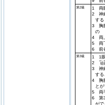
9 前
第2級
1 両
2 神
する
3 胸
の
4 両
5 両
6 前
第3級
1 1
そし
2
咀
3 神
する
4 胸
とが
5 両
6 第
がで