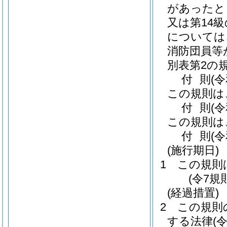
があったと
又は第14
については
消防団員等
別表第2の
付
則
(
この規則は
付
則
(
この規則は
付
則
(
(施行期日)
1
この規則
(令7規
(経過措置)
2
この規則
する法律
(