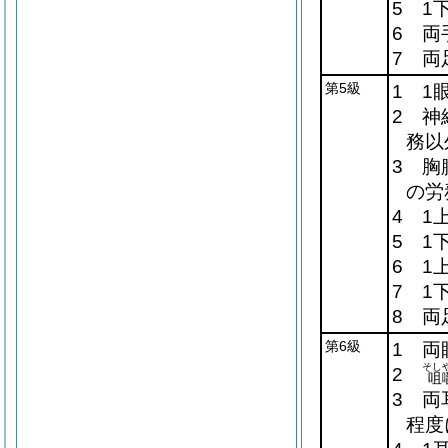
5 1
6 両
7 両
第5級
1 1
2 神
務以
3 胸
の労
4 1
5 1
6 1
7 1
8 両
第6級
1 両
そし
2
咀
3 両
程度