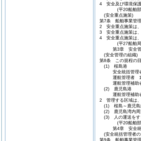
4
安全及び環境保
(平20船舶
(安全重点施策)
第7条
船舶事業管
2
安全重点施策は
3
安全重点施策は
4
安全重点施策は
(平27船舶
第3章
安全
(安全管理の組織)
第8条
この規程の
(1)
桜島港
安全統括管理
運航管理者 
運航管理補助
(2)
鹿児島港
運航管理補助
2
管理する区域は
(1)
桜島～鹿児島
(2)
鹿児島湾内周
(3)
人の運送をす
(平20船舶
第4章
安全
(安全統括管理者の
第9条
船舶事業管