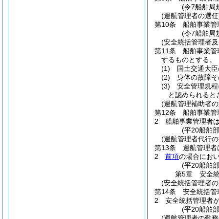
(令7船舶局
(運航管理者の選任
第10条
船舶事業管
(令7船舶局
(安全統括管理者及
第11条
船舶事業管
するものとする。
(1)
国土交通大臣
(2)
身体の故障そ
(3)
安全管理規程
と認められると
(運航管理補助者の
第12条
船舶事業管
2
船舶事業管理者
(平20船舶
(運航管理者代行の
第13条
運航管理者
2
前項
の場合にお
(平20船舶
第5章
安全
(安全統括管理者の
第14条
安全統括管
2
安全統括管理者
(平20船舶
(運航管理者の勤務