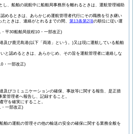
とし、船舶の就航中に船舶局事務所を離れるときは、運航管理補助
と認めるときは、あらかじめ運航管理者代行にその職務を引き継い
ったときは、連絡がとれるまでの間、
第13条第2項
の順位に従い運
1・平30船舶局規程10・一部改正)
港及び鹿児島港
(以下「両港」という。)
又は現に運航している船舶
ないと認めるときは、あらかじめ、その旨を運航管理者に連絡しな
10・一部改正)
達及びコミュニケーションの確保、事故等に関する報告、是正措
事業管理者へ報告し、記録すること。
遵守を確実にすること。
1・一部改正)
船舶の運航の管理その他の輸送の安全の確保に関する業務全般を