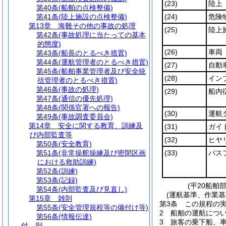
(23)
陸上
第40条
(船舶の点検整備)
第41条
(陸上施設の点検整備)
(24)
危険
第13章
海難その他の事故の処理
(25)
陸上
第42条
(事故処理に当たっての基本
的態度)
(26)
車両
第43条
(船長のとるべき措置)
第44条
(運航管理者のとるべき措置)
(27)
自動
第45条
(船舶事業管理者及び安全統
(28)
イン
括管理者のとるべき措置)
第46条
(事故の処理)
(29)
船内
第47条
(通信の優先処理)
第48条
(関係官署への報告)
(30)
運航
第49条
(事故調査委員会)
第14章
安全に関する教育、訓練及
(31)
ガイ
び内部監査等
(32)
ヒヤ
第50条
(安全教育)
第51条
(非常操舵操練及び密閉区画
(33)
バス
における救助訓練)
第52条
(訓練)
第53条
(記録)
(平20船舶
第54条
(内部監査及び見直し)
(運航基準、作業
第15章
雑則
第3条
この規程の
第55条
(安全管理規程等の備付け等)
2
船舶の運航につ
第56条
(情報伝達)
3
旅客の乗下船、
付 則