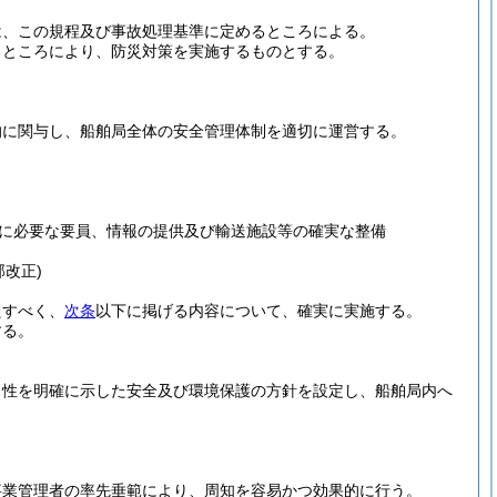
は、この規程及び事故処理基準に定めるところによる。
るところにより、防災対策を実施するものとする。
的に関与し、船舶局全体の安全管理体制を適切に運営する。
に必要な要員、情報の提供及び輸送施設等の確実な整備
部改正)
たすべく、
次条
以下に掲げる内容について、確実に実施する。
する。
向性を明確に示した安全及び環境保護の方針を設定し、船舶局内へ
。
事業管理者の率先垂範により、周知を容易かつ効果的に行う。