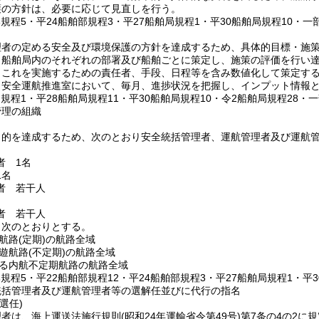
護の方針は、必要に応じて見直しを行う。
部規程5・平24船舶部規程3・平27船舶局規程1・平30船舶局規程10・一
理者の定める安全及び環境保護の方針を達成するため、具体的目標・施
、船舶局内のそれぞれの部署及び船舶ごとに策定し、施策の評価を行い
、これを実施するための責任者、手段、日程等を含み数値化して策定す
、安全運航推進室において、毎月、進捗状況を把握し、インプット情報
局規程1・平28船舶局規程11・平30船舶局規程10・令2船舶局規程28・一
管理の組織
目的を達成するため、次のとおり安全統括管理者、運航管理者及び運航
者 1名
1名
者 若干人
者 若干人
、次のとおりとする。
航路
(定期)
の航路全域
遊航路
(不定期)
の航路全域
る内航不定期航路の航路全域
部規程5・平22船舶部規程12・平24船舶部規程3・平27船舶局規程1・平
統括管理者及び運航管理者等の選解任並びに代行の指名
選任)
理者は、海上運送法施行規則
(昭和24年運輸省令第49号)
第7条の4の2に