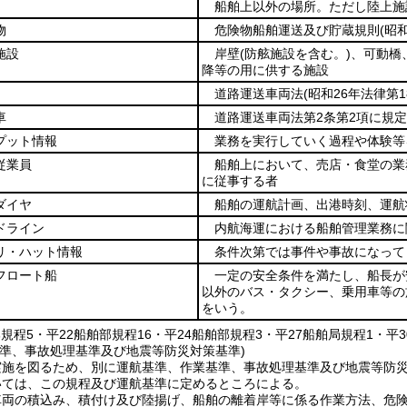
船舶上以外の場所。ただし陸上施
物
危険物船舶運送及び貯蔵規則
(昭
施設
岸壁
(防舷施設を含む。)
、可動橋
降等の用に供する施設
道路運送車両法
(昭和26年法律第1
車
道路運送車両法第2条第2項に規
プット情報
業務を実行していく過程や体験等
従業員
船舶上において、売店・食堂の業
に従事する者
ダイヤ
船舶の運航計画、出港時刻、運航
ドライン
内航海運における船舶管理業務に
リ・ハット情報
条件次第では事件や事故になって
フロート船
一定の安全条件を満たし、船長が
以外のバス・タクシー、乗用車等の
をいう。
部規程5・平22船舶部規程16・平24船舶部規程3・平27船舶局規程1・平
基準、事故処理基準及び地震等防災対策基準)
実施を図るため、別に運航基準、作業基準、事故処理基準及び地震等防
いては、この規程及び運航基準に定めるところによる。
車両の積込み、積付け及び陸揚げ、船舶の離着岸等に係る作業方法、危