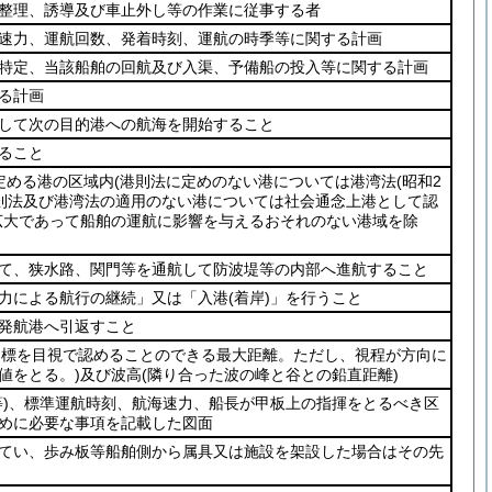
整理、誘導及び車止外し等の作業に従事する者
速力、運航回数、発着時刻、運航の時季等に関する計画
特定、当該船舶の回航及び入渠、予備船の投入等に関する計画
る計画
して次の目的港への航海を開始すること
ること
定める港の区域内
(港則法に定めのない港については港湾法
(昭和2
則法及び港湾法の適用のない港については社会通念上港として認
広大であって船舶の運航に影響を与えるおそれのない港域を除
て、狭水路、関門等を通航して防波堤等の内部へ進航すること
力による航行の継続」又は「入港
(着岸)
」を行うこと
発航港へ引返すこと
目標を目視で認めることのできる最大距離。ただし、視程が方向に
値をとる。)
及び波高
(隣り合った波の峰と谷との鉛直距離)
)
、標準運航時刻、航海速力、船長が甲板上の指揮をとるべき区
めに必要な事項を記載した図面
てい、歩み板等船舶側から属具又は施設を架設した場合はその先