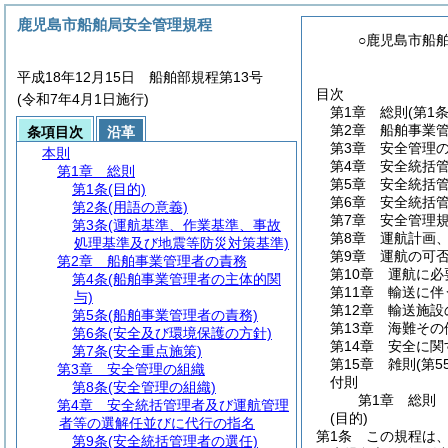
鹿児島市船舶局安全管理規程
○鹿児島市船
平成18年12月15日 船舶部規程第13号
目次
(令和7年4月1日施行)
第1章
総則
(第1
第2章
船舶事業
条項目次
沿革
第3章
安全管理
本則
第4章
安全統括
第1章
総則
第5章
安全統括
第1条
(目的)
第6章
安全統括
第2条
(用語の意義)
第7章
安全管理
第3条
(運航基準、作業基準、事故
第8章
運航計画
処理基準及び地震等防災対策基準)
第9章
運航の可
第2章
船舶事業管理者の責務
第10章
運航に必
第4条
(船舶事業管理者の主体的関
第11章
輸送に伴
与)
第12章
輸送施設
第5条
(船舶事業管理者の責務)
第13章
海難その
第6条
(安全及び環境保護の方針)
第14章
安全に関
第7条
(安全重点施策)
第15章
雑則
(第5
第3章
安全管理の組織
付則
第8条
(安全管理の組織)
第1章
総則
第4章
安全統括管理者及び運航管理
(目的)
者等の選解任並びに代行の指名
第1条
この規程は
第9条
(安全統括管理者の選任)