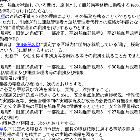
は、船舶が就航している間は、原則として船舶局事務所に勤務するもの
る体制になければならない。
前項
の連絡の不能その他の理由により、その職務を執ることができない
。
ただし、引継ぎ前に運航管理者と運航管理者代行との連絡が不能とな
動的に運航管理者の職務を代行するものとする。
部規程5・旧第14条繰下・一部改正、平24船舶部規程3・平27船舶局規程
勤務体制)
助者は、
第8条第2項
に規定する区域内に船舶が就航している間は、桜島
という。)
に勤務するものとする。
は、勤務中、やむを得ず事務所等を離れる等その職務を執ることができ
部規程5・旧第15条繰下・一部改正、平24船舶部規程3・平30船舶局規程
統括管理者及び運航管理者等の職務及び権限
職務及び権限)
理者の職務及び権限は、次のとおりとする。
に必要な手順及び方法を確立し、実施し、維持すること。
の課題又は問題点を把握するために、安全重点施策の進捗状況、情報伝
の実施状況等、安全管理体制の実施状況及び改善の必要性の有無を船舶
守と安全最優先の原則を船舶局内に徹底するとともに、安全管理規程の
部規程5・旧第16条繰下・一部改正、平24船舶部規程3・平27船舶局規程
及び権限)
の職務及び権限は、次のとおりとする。
章
以下に定める職務を行うほか、船長の職務権限に属する事項を除き、
理規程の遵守を確実にしてその実施の確保を図ること。