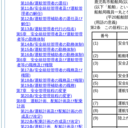
鹿児島市船舶局
(
第10条
(運航管理者の選任)
(以下「船舶」とい
第11条
(安全統括管理者及び運航管
船舶局職員一丸と
理者の解任)
(平20船舶
第12条
(運航管理補助者の選任及び
(用語の意義)
解任)
第2条
この規程に
第13条
(運航管理者代行の指名)
第5章
安全統括管理者及び運航管理
番号
者等の勤務体制
(1)
安全
第14条
(安全統括管理者の勤務体制)
第15条
(運航管理者の勤務体制)
第16条
(運航管理補助者の勤務体制)
(2)
船舶
第6章
安全統括管理者及び運航管理
(3)
安全
者等の職務及び権限
第17条
(安全統括管理者の職務及び
権限)
(4)
安全
第18条
(運航管理者の職務及び権限)
(5)
安全
第19条
(運航管理補助者の職務)
第7章
安全管理規程の変更
(6)
運航
第20条
(安全管理規程の変更)
第8章
運航計画、配船計画及び配乗
(7)
運航
計画
(8)
運航
第21条
(運航計画及び配船計画の作
成及び改定)
(9)
陸上
第22条
(配乗計画の作成及び改定)
第23条
(運航計画、配船計画及び配