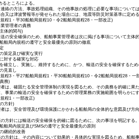
めるところによる。
常連絡の方法、事故処理組織、その他事故の処理に必要な事項について
場合又は津波警報等が発せられた場合には、地震等防災対策基準に定め
局規程1・平30船舶局規程10・令2船舶局規程28・一部改正)
事業管理者の責務
主体的関与)
輸送の安全確保のため、船舶事業管理者は次に掲げる事項について主体
船舶局内規程の遵守と安全最優先の原則の徹底
定
の策定及び確実な実行
に対する確実な対応
を確立し、実施し、維持するために、かつ、輸送の安全を確保するため
の見直し
部規程3・平27船舶局規程1・平30船舶局規程10・令2船舶局規程28・一
責務)
理者は、確固たる安全管理体制の実現を図るため、その責務を的確に果
は、事業の輸送の安全を確保するための管理業務の実施範囲を明らかに
局規程1・一部改正)
の方針)
理者は、安全管理及び環境保護にかかわる船舶局の全体的な意図及び方
護の方針には輸送の安全確保を的確に図るために、次の事項を明記する
船舶局内規定及びSMSの遵守と安全最優先の原則
の継続的改善
護の方針は、その内容について効果的・具体的な実現を図るため、船舶