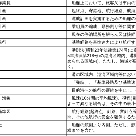
作業員
船舶上において、旅客又は車両の
計画
起終点、寄港地、航行経路、航海
計画
運航計画を実施するための船舶の
計画
乗組員の編成、勤務割り等に関す
現在の停泊場所を解らん又は抜錨
航行
基準経路を基準速力により航行す
港則法
(昭和23年法律第174号)
に
5年法律第218号)
の港湾区域内、港
められる区域内)
。ただし、港域が
く。
港の区域内、港湾区域内等におい
「発航」、「基準経路及び基準速
目的港への航行の継続を中止し、
・海象
風速
(10分間の平均風速)
、視程
(
よって異なる場合は、その中の最小
基準図
航行経路
(起終点、針路、変針点等
間、その他航行の安全を確保するた
上
船舶の舷側より内側。ただし、舷
端までを含む。