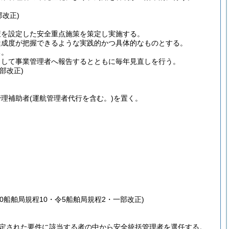
部改正)
策を設定した安全重点施策を策定し実施する。
達成度が把握できるような実践的かつ具体的なものとする。
る。
として事業管理者へ報告するとともに毎年見直しを行う。
部改正)
管理補助者
(運航管理者代行を含む。)
を置く。
30船舶局規程10・令5船舶局規程2・一部改正)
規定された要件に該当する者の中から安全統括管理者を選任する。