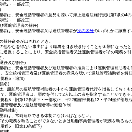
規程2・一部改正)
)
理者は、安全統括管理者の意見を聴いて海上運送法施行規則第7条の4の
規程2・一部改正)
び運航管理者の解任)
理者は、安全統括管理者又は運航管理者が
次の各号
のいずれかに該当す
の解任命令が出されたとき。
の他やむを得ない事由により職務を引き続き行うことが困難になったと
に違反することにより、安全統括管理者又は運航管理者がその職務を引
き。
選任及び解任)
理者は、安全統括管理者及び運航管理者の推薦により運航管理補助者を
は、安全統括管理者及び運航管理者の意見を聴いて運航管理補助者を解
部規程5・追加)
指名)
は、船舶局の運航管理補助者の中から運航管理者代行を指名しておくも
いて、運航管理者は、順位を付して2人以上の者を指名することができる
部規程5・旧第12条繰下・一部改正、平22船舶部規程12・平24船舶部規
統括管理者及び運航管理者等の勤務体制
勤務体制)
理者は、常時連絡できる体制になければならない。
がその職務を執ることができないときは船舶事業管理者が職務を執るも
部規程5・旧第13条繰下)
体制)