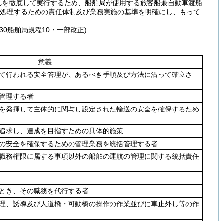
れを徹底して実行するため、船舶局が使用する旅客船兼自動車渡船
処理するための責任体制及び業務実施の基準を明確にし、もって
30船舶局規程10・一部改正)
意義
で行われる安全管理が、あるべき手順及び方法に沿って確立さ
管理する者
を発揮して主体的に関与し設定された輸送の安全を確保するため
追求し、達成を目指すための具体的施策
の安全を確保するための管理業務を統括管理する者
職務権限に属する事項以外の船舶の運航の管理に関する統括責任
とき、その職務を代行する者
理、誘導及び人道橋・可動橋の操作の作業並びに車止外し等の作