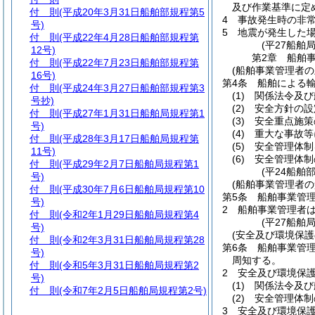
及び作業基準に定
付 則
(平成20年3月31日船舶部規程第5
4
事故発生時の非
号)
5
地震が発生した
付 則
(平成22年4月28日船舶部規程第
(平27船舶
12号)
第2章
船舶
付 則
(平成22年7月23日船舶部規程第
(船舶事業管理者の
16号)
第4条
船舶による
付 則
(平成24年3月27日船舶部規程第3
(1)
関係法令及び
号抄)
(2)
安全方針の設
付 則
(平成27年1月31日船舶局規程第1
(3)
安全重点施策
号)
(4)
重大な事故等
付 則
(平成28年3月17日船舶局規程第
(5)
安全管理体制
11号)
(6)
安全管理体制
付 則
(平成29年2月7日船舶局規程第1
(平24船舶
号)
(船舶事業管理者の
付 則
(平成30年7月6日船舶局規程第10
第5条
船舶事業管
号)
2
船舶事業管理者
付 則
(令和2年1月29日船舶局規程第4
(平27船舶
号)
(安全及び環境保護
付 則
(令和2年3月31日船舶局規程第28
第6条
船舶事業管
号)
周知する。
付 則
(令和5年3月31日船舶局規程第2
2
安全及び環境保
号)
(1)
関係法令及び
付 則
(令和7年2月5日船舶局規程第2号)
(2)
安全管理体制
3
安全及び環境保