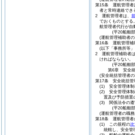
第15条
運航管理者
者と常時連絡でき
2
運航管理者は、
でおくものとする
航管理者代行が自
(平20船舶
(運航管理補助者の
第16条
運航管理補
(以下「事務所等」
2
運航管理補助者
ければならない。
(平20船舶
第6章
安全
(安全統括管理者の
第17条
安全統括管
(1)
安全管理体制
(2)
安全管理体制
置及び予防措置
(3)
関係法令の遵
(平20船舶
(運航管理者の職務
第18条
運航管理者
(1)
この規程の
次
統轄し、安全管