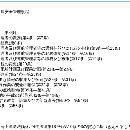
舶局安全管理規程
条―第3条)
管理者の責務
(第4条―第7条)
の組織
(第8条)
管理者及び運航管理者等の選解任並びに代行の指名
(第9条―第13条)
管理者及び運航管理者等の勤務体制
(第14条―第16条)
管理者及び運航管理者等の職務及び権限
(第17条―第19条)
規程の変更
(第20条)
、配船計画及び配乗計画
(第21条―第23条)
否判断
(第24条―第28条)
要な情報の収集及び伝達
(第29条―第31条)
う作業の安全の確保
(第32条―第38条)
の点検整備
(第39条―第41条)
他の事故の処理
(第42条―第49条)
する教育、訓練及び内部監査等
(第50条―第54条)
5条・第56条)
、海上運送法
(昭和24年法律第187号)
第10条の3の規定に基づき定める