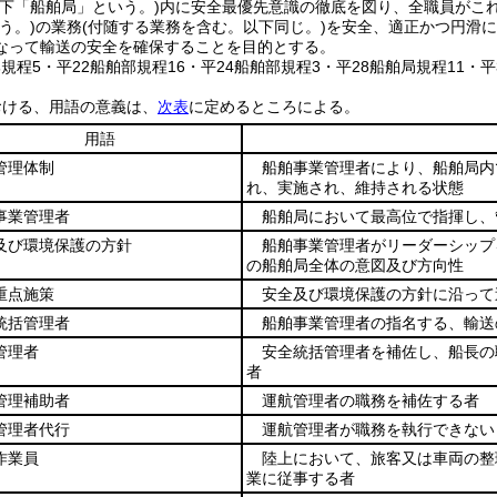
以下「船舶局」という。)
内に安全最優先意識の徹底を図り、全職員がこ
う。)
の業務
(付随する業務を含む。以下同じ。)
を安全、適正かつ円滑に
なって輸送の安全を確保することを目的とする。
部規程5・平22船舶部規程16・平24船舶部規程3・平28船舶局規程11・平
おける、用語の意義は、
次表
に定めるところによる。
用語
管理体制
船舶事業管理者により、船舶局内
れ、実施され、維持される状態
事業管理者
船舶局において最高位で指揮し、
及び環境保護の方針
船舶事業管理者がリーダーシップ
の船舶局全体の意図及び方向性
重点施策
安全及び環境保護の方針に沿って
統括管理者
船舶事業管理者の指名する、輸送
管理者
安全統括管理者を補佐し、船長の
者
管理補助者
運航管理者の職務を補佐する者
管理者代行
運航管理者が職務を執行できない
作業員
陸上において、旅客又は車両の整
業に従事する者