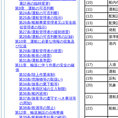
(10)
船内
乗計画の臨時変更)
第9章
運航の可否判断
(11)
運航
第24条
(運航の可否判断)
(12)
配船
第25条
(運航管理者の指示)
第26条
(船舶事業管理者又は安全統
(13)
配乗
括管理者の指示)
(14)
発航
第27条
(運航管理者の援助措置)
第28条
(運航の可否判断等の記録)
(15)
基準
第10章
運航に必要な情報の収集及
(16)
港内
び伝達
第29条
(運航管理者の措置)
第30条
(船長の措置)
第31条
(運航基準図)
(17)
入港
第11章
輸送に伴う作業の安全の確
保
(18)
運航
第32条
(陸上作業体制)
(19)
反転
第33条
(危険物等の取扱い)
第34条
(旅客の乗下船等)
(20)
気象
第35条
(車両区域の立入制限)
第36条
(船内巡視)
(21)
運航
第37条
(旅客等の遵守すべき事項等
の周知)
第38条
(飲酒等の禁止)
(22)
船舶
第12章
輸送施設の点検整備
第39条
(船舶検査結果の確認)