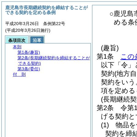
鹿児島市長期継続契約を締結することが
できる契約を定める条例
○鹿児島
める条
平成20年3月26日 条例第22号
(平成20年3月26日施行)
条項目次
沿革
(趣旨)
本則
第1条
(趣旨)
第1条
この
第2条
(長期継続契約を締結することが
できる契約)
以下「令」
第3条
(委任)
契約
(地方
付 則
契約をいう
項を定める
(長期継続
第2条
令第
げる契約と
(1)
物品を
契約を締