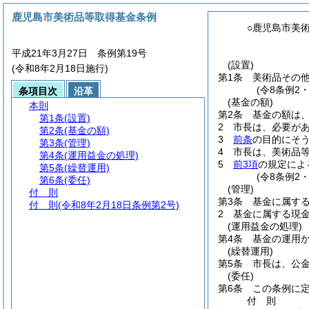
鹿児島市美術品等取得基金条例
○鹿児島市美
平成21年3月27日 条例第19号
(設置)
(令和8年2月18日施行)
第1条
美術品その
(令8条例2
条項目次
沿革
(基金の額)
本則
第2条
基金の額は、
第1条
(設置)
2
市長は、必要が
第2条
(基金の額)
3
前条
の目的にそ
第3条
(管理)
4
市長は、美術品
第4条
(運用益金の処理)
5
前3項
の規定によ
第5条
(繰替運用)
(令8条例2
第6条
(委任)
(管理)
付 則
第3条
基金に属す
付 則
(令和8年2月18日条例第2号)
2
基金に属する現
(運用益金の処理)
第4条
基金の運用
(繰替運用)
第5条
市長は、公
(委任)
第6条
この条例に
付
則