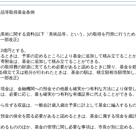
術品等取得基金条例
他美術に関する資料
(以下「美術品等」という。)
の取得を円滑に行うため
・一部改正)
2億円とする。
あるときは、予算の定めるところにより基金に追加して積み立てること
う寄附金は、基金に追加して積み立てることができる。
等の取得費の財源に充てるため必要があると認めるときに限り、基金を
る積立て又は処分が行われたときは、基金の額は、積立額相当額増加し
・一部改正)
る現金は、金融機関への預金その他最も確実かつ有利な方法により保管
金は、必要に応じ、最も確実かつ有利な有価証券に代えることができる
から生ずる収益は、一般会計歳入歳出予算に計上して基金に編入するも
金預金の保全を図る必要があると認めるときは、基金に属する現金を歳
定めるもののほか、基金の管理に関し必要な事項は、市長が別に定める