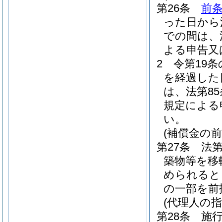
第26条
前
った日から
での間は、
よる申告又
2
令第19
を経過した
は、法第8
規定による
い。
(補償金の前
第27条
法
築物等を移
められると
の一部を前
(代理人の指
第28条
施