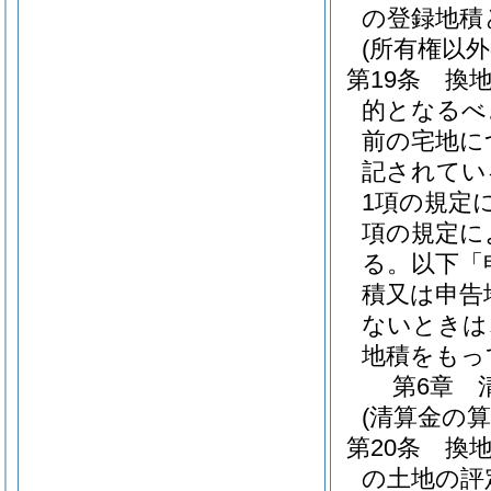
の登録地積
(所有権以
第19条
換
的となるべ
前の宅地に
記されてい
1項の規定
項の規定に
る。以下「
積又は申告
ないときは
地積をもっ
第6章
(清算金の算
第20条
換
の土地の評