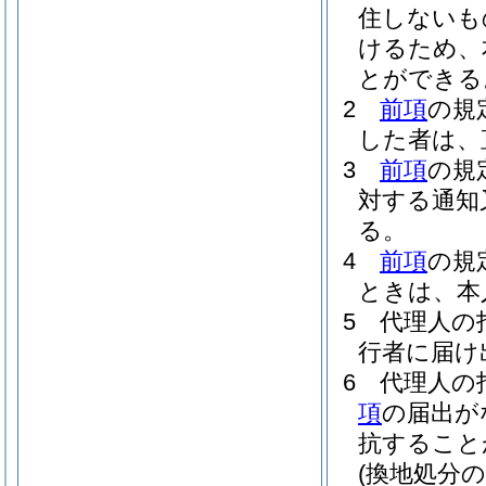
住しないも
けるため、
とができる
2
前項
の規
した者は、
3
前項
の規
対する通知
る。
4
前項
の規
ときは、本
5
代理人の
行者に届け
6
代理人の
項
の届出が
抗すること
(換地処分の