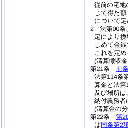
従前の宅地
じて得た額
について定
2
法第90条
定により換
しめて金銭
これを定め
(清算徴収
第21条
前条
法第114条
算金と法第
及び場所は
納付義務者
(清算金の
第22条
第2
は
同条第2