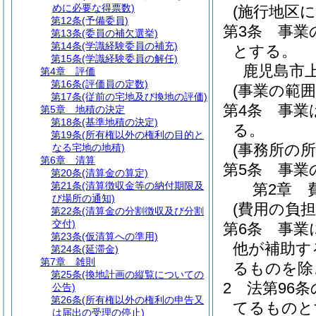
めに必要な得票数)
(施行地区
第12条
(予備委員)
第3条
事業
第13条
(委員の補欠選挙)
第14条
(学識経験委員の補充)
とする。
第15条
(学識経験委員の解任)
鹿児島市
第4章
評価
第16条
(評価員の定数)
(事業の範囲
第17条
(従前の宅地及び換地の評価)
第4条
事業
第5章
地積の決定
第18条
(基準地積の決定)
る。
第19条
(所有権以外の権利の目的と
(事務所の所
なる宅地の地積)
第6章
清算
第5条
事業
第20条
(清算金の算定)
第21条
(清算徴収金等の納付期限及
第2章
び場所の通知)
(費用の負担
第22条
(清算金の分割徴収及び分割
交付)
第6条
事業
第23条
(仮清算への準用)
他が補助す
第24条
(延滞金)
第7章
雑則
るものを除
第25条
(換地計画の縦覧についての
2
法第96
公告)
第26条
(所有権以外の権利の申告又
てるものと
は届出の受理の停止)