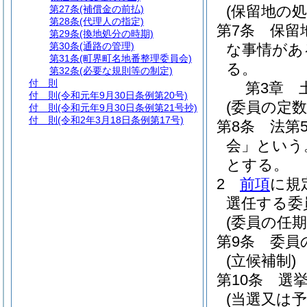
(保留地の処
第27条
(補償金の前払)
第28条
(代理人の指定)
第7条
保留
第29条
(換地処分の時期)
第30条
(通路の管理)
な事情があ
第31条
(町界町名地番整理委員会)
る。
第32条
(必要な規則等の制定)
付 則
第3章
付 則
(令和元年9月30日条例第20号)
(委員の定数
付 則
(令和元年9月30日条例第21号抄)
付 則
(令和2年3月18日条例第17号)
第8条
法第
会」という
とする。
2
前項
に規
選任する委
(委員の任期
第9条
委員
(立候補制)
第10条
選
(当選又は