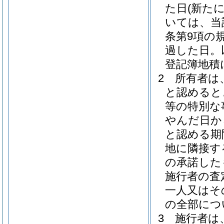
た日
(新た
いては、当
条第9項の
過した日。
登記簿地積
2
所有者は
と認めると
等の特別な
やんだ日か
と認める期
地に隣接す
の承諾した
施行者の査
一人又はそ
の全部につ
3
施行者は