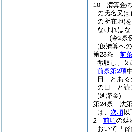
10
清算金
の氏名又は
の所在地)
なければな
(令2条
(仮清算への
第23条
前
徴収し、又
前条第2項
日」とある
の日」と読
(延滞金)
第24条
法第
は、
次項
以
2
前項
の延
おいて「督