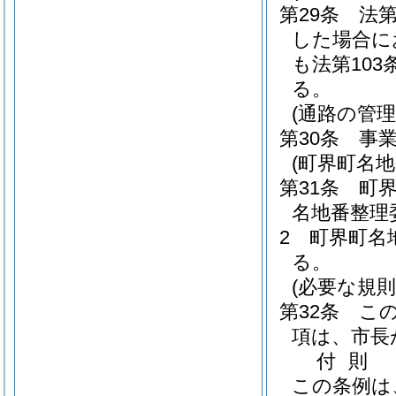
第29条
法
した場合に
も法第10
る。
(通路の管理
第30条
事
(町界町名
第31条
町
名地番整理
2
町界町名
る。
(必要な規則
第32条
こ
項は、市長
付
則
この条例は