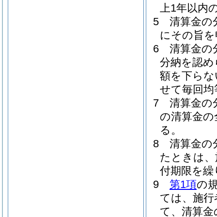
上1年以内
5
清算金の
にその旨を
6
清算金の
分納を認め
額を下らな
せて毎回均
7
清算金の
の清算金の
る。
8
清算金の
たときは、
付期限を繰
9
第1項
の
ては、施行
て、清算金