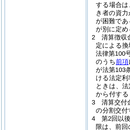
する場合は
き者の資力
が困難であ
が別に定め
2
清算徴収
定による換
法律第100号
のうち
前項
が法第10
ける法定利
ときは、法
から付する
3
清算交付
の分割交付
4
第2回以
限は、前回