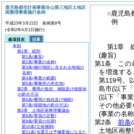
鹿児島都市計画事業谷山第三地区土地区
画整理事業施行条例
○鹿児島
例
平成23年3月22日 条例第8号
(令和2年4月1日施行)
条項目次
沿革
第1章
本則
第1章
総則
(趣旨)
第1条
(趣旨)
第2条
(事業の名称)
第1条
この
第3条
(施行地区に含まれる地域の
を増進する
名称)
第4条
(事業の範囲)
第119号。
第5条
(事務所の所在地)
島市
(以下
第2章
費用の負担、補助及び保留地
の処分方法
(以下「事
第6条
(費用の負担及び補助)
その他必要
第7条
(保留地の処分方法)
第3章
土地区画整理審議会
(事業の名称
第8条
(委員の定数)
第2条
前条
第9条
(委員の任期)
第10条
(立候補制)
土地区画整
第11条
(当選又は予備委員になるた