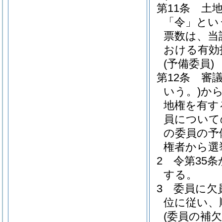
第11条
土
「令」とい
票数は、当
おける有効
(予備委員)
第12条
審
いう。)
か
地権を有す
員について
の委員の予
権者から選
2
令第35
する。
3
委員に欠
位に従い、
(委員の補欠