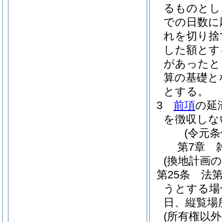
るものとし
での日数に
れを切り捨
した額とす
があったと
算の基礎と
とする。
3
前項
の延
を徴収しな
(令元条
第7章
(換地計画
第25条
法
うとする場
日、縦覧場
(所有権以