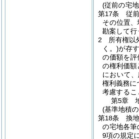
(従前の宅
第17条
従
その位置、
勘案して行
2
所有権以
く。)
が存
の価額を評
の権利価額
において、
権利義務に
考慮するこ
第5章
(基準地積の
第18条
換
の宅地各筆
9項の規定