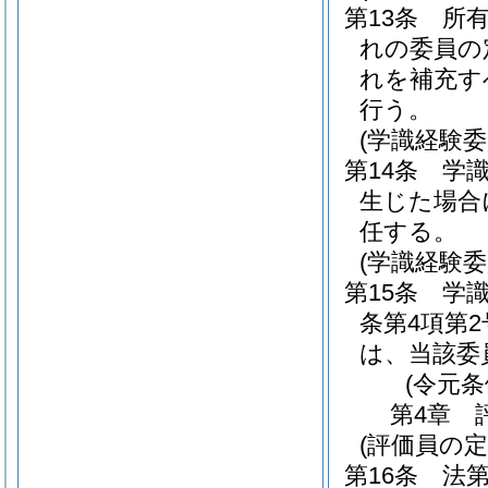
第13条
所
れの委員の
れを補充す
行う。
(学識経験委
第14条
学
生じた場合
任する。
(学識経験委
第15条
学
条第4項第
は、当該委
(令元条
第4章
(評価員の定
第16条
法