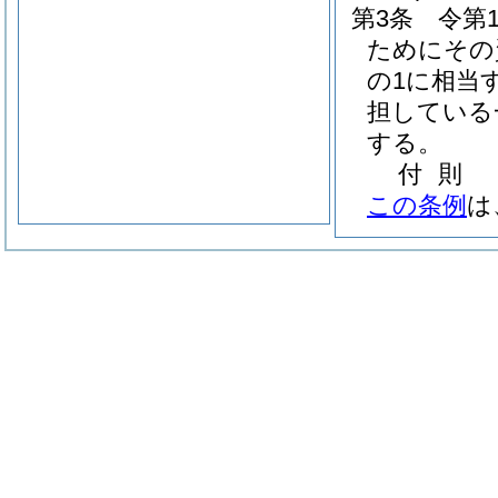
第3条
令第
ためにその
の1に相当
担している
する。
付
則
この条例
は