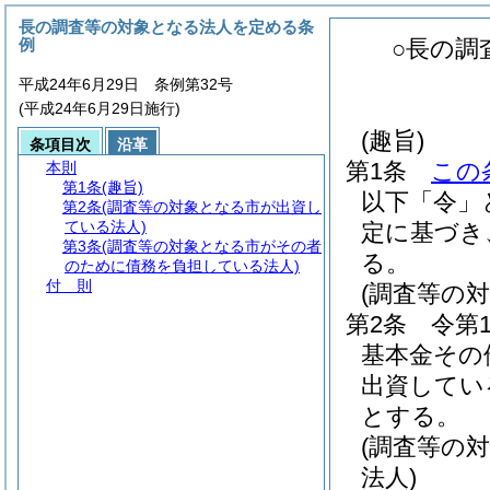
長の調査等の対象となる法人を定める条
例
○長の調
平成24年6月29日 条例第32号
(平成24年6月29日施行)
(趣旨)
条項目次
沿革
第1条
この
本則
第1条
(趣旨)
以下「令」
第2条
(調査等の対象となる市が出資し
ている法人)
定に基づき
第3条
(調査等の対象となる市がその者
る。
のために債務を負担している法人)
付 則
(調査等の
第2条
令第
基本金その
出資してい
とする。
(調査等の
法人)