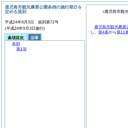
鹿児島市観光農業公園条例の施行期日を
定める規則
○鹿児島市観
平成24年9月3日 規則第72号
鹿児島市観光農業
(平成24年9月3日施行)
し、
第4条
から
第11
条項目次
沿革
本則
第1項