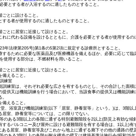
必要とする者が入浴するのに適したものとすること。
階ごとに設けること。
とする者が使用するのに適したものとすること。
階ごとに居室に近接して設けること。
これに代わる設備を設けるとともに、介護を必要とする者が使用するの
23年法律第205号)
第1条の5第2項に規定する診療所とすること。
療するために必要な医薬品及び医療機器を備えるほか、必要に応じて臨
を使用する部分は、不燃材料を用いること。
階ごとに居室に近接して設けること。
を備えること。
訓練室
能訓練室は、それぞれ必要な広さを有するものとし、その合計した面積
の提供又は機能訓練を行う場合において、当該食事の提供又は機能訓練
る。
を備えること。
食堂、浴室及び機能訓練室
(以下「居室、静養室等」という。)
は、3階以
る居室、静養室等については、この限りでない。
等のある3階以上の各階に通ずる特別避難階段を2以上
(防災上有効な傾
有するバルコニー及び屋外に設ける避難階段を有する場合は、1以上)
有
にある居室、静養室等及びこれから地上に通ずる廊下その他の通路の壁
等のある3階以上の各階が耐火構造の壁又は建築基準法施行令
(昭和25年