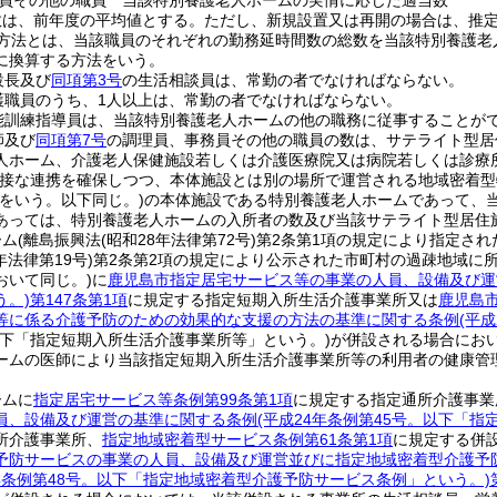
員その他の職員 当該特別養護老人ホームの実情に応じた適当数
数は、前年度の平均値とする。
ただし、新規設置又は再開の場合は、推
方法とは、当該職員のそれぞれの勤務延時間数の総数を当該特別養護老
に換算する方法をいう。
設長及び
同項第3号
の生活相談員は、常勤の者でなければならない。
護職員のうち、1人以上は、常勤の者でなければならない。
能訓練指導員は、当該特別養護老人ホームの他の職務に従事することが
師及び
同項第7号
の調理員、事務員その他の職員の数は、サテライト型居
人ホーム、介護老人保健施設若しくは介護医療院又は病院若しくは診療
接な連携を確保しつつ、本体施設とは別の場所で運営される地域密着型
をいう。以下同じ。)
の本体施設である特別養護老人ホームであって、
あっては、特別養護老人ホームの入所者の数及び当該サテライト型居住
ーム
(離島振興法
(昭和28年法律第72号)
第2条第1項の規定により指定さ
年法律第19号)
第2条第2項の規定により公示された市町村の過疎地域に
おいて同じ。)
に
鹿児島市指定居宅サービス等の事業の人員、設備及び運
う。)
第147条第1項
に規定する指定短期入所生活介護事業所又は
鹿児島
等に係る介護予防のための効果的な支援の方法の基準に関する条例
(平成
以下「指定短期入所生活介護事業所等」という。)
が併設される場合にお
ームの医師により当該指定短期入所生活介護事業所等の利用者の健康管
ームに
指定居宅サービス等条例第99条第1項
に規定する指定通所介護事業
員、設備及び運営の基準に関する条例
(平成24年条例第45号。以下「
所介護事業所、
指定地域密着型サービス条例第61条第1項
に規定する併
予防サービスの事業の人員、設備及び運営並びに指定地域密着型介護予
4年条例第48号。以下「指定地域密着型介護予防サービス条例」という。)