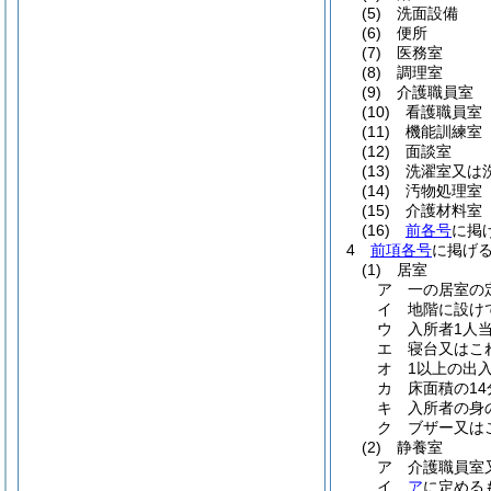
(5)
洗面設備
(6)
便所
(7)
医務室
(8)
調理室
(9)
介護職員室
(10)
看護職員室
(11)
機能訓練室
(12)
面談室
(13)
洗濯室又は
(14)
汚物処理室
(15)
介護材料室
(16)
前各号
に掲
4
前項各号
に掲げ
(1)
居室
ア
一の居室の
イ
地階に設け
ウ
入所者1人
エ
寝台又はこ
オ
1以上の出
カ
床面積の1
キ
入所者の身
ク
ブザー又は
(2)
静養室
ア
介護職員室
イ
ア
に定める