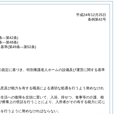
平成24年12月25日
条例第42号
2条―第42条)
3条―第48条)
る基準
(第49条―第52条)
項の規定に基づき、特別養護老人ホームの設備及び運営に関する基準
熱意及び能力を有する職員による適切な処遇を行うよう努めなけれ
る生活への復帰を念頭に置いて、入浴、排せつ、食事等の介護、相
び療養上の世話を行うことにより、入所者がその有する能力に応じ
遇を行うように努めなければならない。