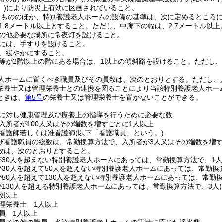
)
により防災上有効に区画されていること。
るもののほか、特別養護老人ホームの設備の基準は、次に定めるところ
1.8メートル以上とすること。
ただし、中廊下の幅は、2.7メートル以
の他必要な場所に常夜灯を設けること。
には、手すりを設けること。
、緩やかにすること。
等が2階以上の階にある場合は、1以上の傾斜路を設けること。
ただし、
人ホームに置くべき職員及びその員数は、次のとおりとする。
ただし、
栄養士又は管理栄養士との連携を図ることにより当該特別養護老人ホー
ときは、
第5号
の栄養士又は管理栄養士を置かないことができる。
に対し健康管理及び療養上の指導を行うために必要な数
入所者が100人又はその端数を増すごとに1人以上
看護師若しくは准看護師
(以下「看護職員」という。)
び看護職員の総数は、常勤換算方法で、入所者が3人又はその端数を増す
数は、次のとおりとすること。
が30人を超えない特別養護老人ホームにあっては、常勤換算方法で、1
が30人を超えて50人を超えない特別養護老人ホームにあっては、常勤換
が50人を超えて130人を超えない特別養護老人ホームにあっては、常勤
が130人を超える特別養護老人ホームにあっては、常勤換算方法で、3人に
数以上
理栄養士 1人以上
員 1人以上