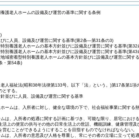
別養護老人ホームの設備及び運営の基準に関する条例
)
並びに人員、設備及び運営に関する基準
(第2条―第31条の3)
型特別養護老人ホームの基本方針並びに設備及び運営に関する基準
(第3
型特別養護老人ホームの基本方針並びに設備及び運営に関する基準
(第4
型地域密着型特別養護老人ホームの基本方針並びに設備及び運営に関す
3条・第54条)
、老人福祉法
(昭和38年法律第133号。以下「法」という。)
第17条第1
のとする。
方針並びに人員、設備及び運営に関する基準
人ホームは、入所者に対し、健全な環境の下で、社会福祉事業に関する
ームは、入所者の処遇に関する計画に基づき、可能な限り、居宅におけ
生活上の便宜の供与その他の日常生活上の世話、機能訓練、健康管理及
を営むことができるようにすることを目指すものでなければならない。
ームは、入所者の意思及び人格を尊重し、常にその者の立場に立って処