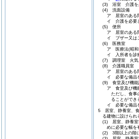
(3)
浴室 介護を
(4)
洗面設備
ア
居室のある
イ
介護を必要
(5)
便所
ア
居室のある
イ
ブザー又は
(6)
医務室
ア
医療法
(昭和
イ
入所者を診
(7)
調理室 火気
(8)
介護職員室
ア
居室のある
イ
必要な備品
(9)
食堂及び機能
ア
食堂及び機
ただし、食事
ることができ
イ
必要な備品
5
居室、静養室、
る建物に設けられ
(1)
居室、静養室
めに必要な幅を
(2)
3階以上の階
(3)
居室、静養室