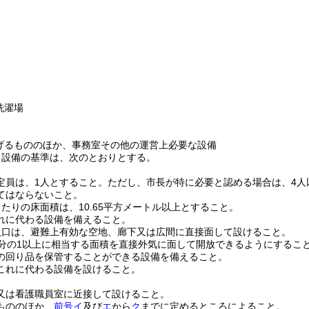
洗濯場
げるもののほか、事務室その他の運営上必要な設備
る設備の基準は、次のとおりとする。
定員は、1人とすること。
ただし、市長が特に必要と認める場合は、4人
てはならないこと。
当たりの床面積は、10.65平方メートル以上とすること。
れに代わる設備を備えること。
入口は、避難上有効な空地、廊下又は広間に直接面して設けること。
4分の1以上に相当する面積を直接外気に面して開放できるようにするこ
の回り品を保管することができる設備を備えること。
これに代わる設備を設けること。
又は看護職員室に近接して設けること。
もののほか、
前号イ
及び
エ
から
ク
までに定めるところによること。