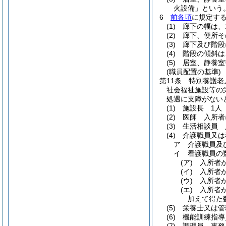
火設備」という。
6
前各項
に規定す
(1)
廊下の幅は、
(2)
廊下、便所そ
(3)
廊下及び階段
(4)
階段の傾斜は
(5)
居室、静養室
(職員配置の基準)
第11条
特別養護老
社会福祉施設等の
処遇に支障がない
(1)
施設長 1人
(2)
医師 入所者
(3)
生活相談員 
(4)
介護職員又は
ア
介護職員及
イ
看護職員の
(ア)
入所者
(イ)
入所者
(ウ)
入所者
(エ)
入所者
加えて得た
(5)
栄養士又は管
(6)
機能訓練指導