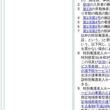
(7)
調理員、事務
2
前項
の入所者の
3
第1項
の常勤換算
り常勤の職員の数
4
第1項第1号
の施
5
第1項第4号
の看
6
第1項第6号
の機
7
第1項第2号
の医
以外の特別養護老
設」という。)
と密
いう。以下同じ。)
を置かない場合に
8
特別養護老人ホ
特別措置法
(令和3
この項及び
次項
に
ビス等条例」とい
介護予防サービス
生活介護事業所
(
該特別養護老人ホ
きる。
9
特別養護老人ホ
ービスの事業の人
指定地域密着型通
定地域密着型介護
する条例
(平成2