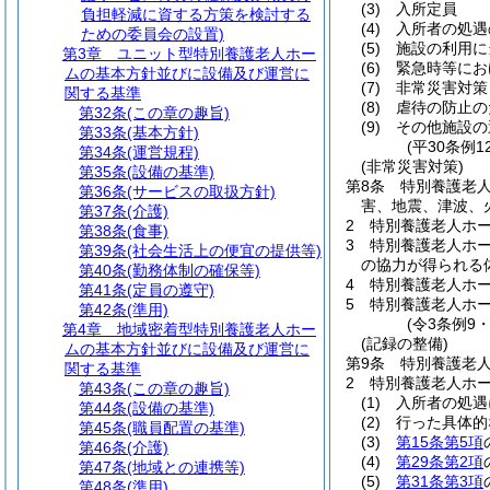
(3)
入所定員
負担軽減に資する方策を検討する
(4)
入所者の処遇
ための委員会の設置)
(5)
施設の利用に
第3章
ユニット型特別養護老人ホー
(6)
緊急時等にお
ムの基本方針並びに設備及び運営に
(7)
非常災害対策
関する基準
(8)
虐待の防止の
第32条
(この章の趣旨)
(9)
その他施設の
第33条
(基本方針)
(平30条例
第34条
(運営規程)
(非常災害対策)
第35条
(設備の基準)
第8条
特別養護老
第36条
(サービスの取扱方針)
害、地震、津波、
第37条
(介護)
2
特別養護老人ホ
第38条
(食事)
3
特別養護老人ホ
第39条
(社会生活上の便宜の提供等)
の協力が得られる
第40条
(勤務体制の確保等)
4
特別養護老人ホ
第41条
(定員の遵守)
5
特別養護老人ホ
第42条
(準用)
(令3条例9
第4章
地域密着型特別養護老人ホー
(記録の整備)
ムの基本方針並びに設備及び運営に
第9条
特別養護老
関する基準
2
特別養護老人ホ
第43条
(この章の趣旨)
(1)
入所者の処遇
第44条
(設備の基準)
(2)
行った具体的
第45条
(職員配置の基準)
(3)
第15条第5項
第46条
(介護)
(4)
第29条第2項
第47条
(地域との連携等)
(5)
第31条第3項
第48条
(準用)