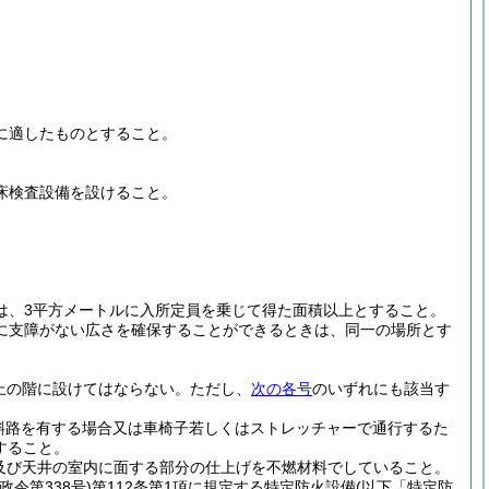
に適したものとすること。
床検査設備を設けること。
は、3平方メートルに入所定員を乗じて得た面積以上とすること。
に支障がない広さを確保することができるときは、同一の場所とす
上の階に設けてはならない。
ただし、
次の各号
のいずれにも該当す
斜路を有する場合又は車椅子若しくはストレッチャーで通行するた
すること。
及び天井の室内に面する部分の仕上げを不燃材料でしていること。
政令第338号)
第112条第1項に規定する特定防火設備
(以下「特定防