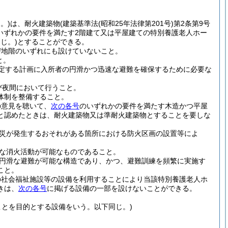
。)
は、耐火建築物
(建築基準法
(昭和25年法律第201号)
第2条第9号
いずれかの要件を満たす2階建て又は平屋建ての特別養護老人ホー
じ。)
とすることができる。
び地階のいずれにも設けていないこと。
と。
定する計画に入所者の円滑かつ迅速な避難を確保するために必要な
び夜間において行うこと。
体制を整備すること。
の意見を聴いて、
次の各号
のいずれかの要件を満たす木造かつ平屋
と認めたときは、耐火建築物又は準耐火建築物とすることを要しな
災が発生するおそれがある箇所における防火区画の設置等によ
な消火活動が可能なものであること。
円滑な避難が可能な構造であり、かつ、避難訓練を頻繁に実施す
こと。
の社会福祉施設等の設備を利用することにより当該特別養護老人ホ
きは、
次の各号
に掲げる設備の一部を設けないことができる。
ことを目的とする設備をいう。以下同じ。)