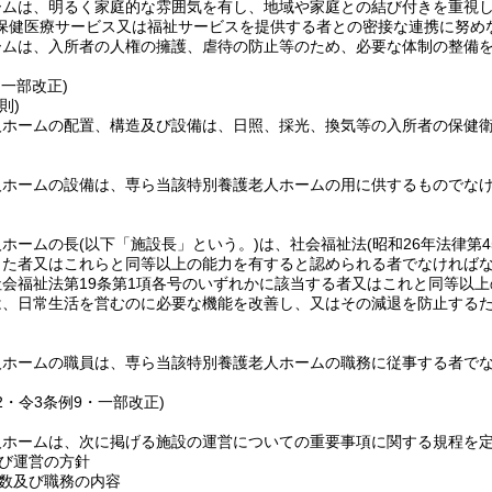
ームは、明るく家庭的な雰囲気を有し、地域や家庭との結び付きを重視
保健医療サービス又は福祉サービスを提供する者との密接な連携に努め
ームは、入所者の人権の擁護、虐待の防止等のため、必要な体制の整備
。
・一部改正)
則)
人ホームの配置、構造及び設備は、日照、採光、換気等の入所者の保健
人ホームの設備は、専ら当該特別養護老人ホームの用に供するものでな
人ホームの長
(以下「施設長」という。)
は、社会福祉法
(昭和26年法律第4
した者又はこれらと同等以上の能力を有すると認められる者でなければ
会福祉法第19条第1項各号のいずれかに該当する者又はこれと同等以
は、日常生活を営むのに必要な機能を改善し、又はその減退を防止する
人ホームの職員は、専ら当該特別養護老人ホームの職務に従事する者で
12・令3条例9・一部改正)
人ホームは、次に掲げる施設の運営についての重要事項に関する規程を
び運営の方針
数及び職務の内容