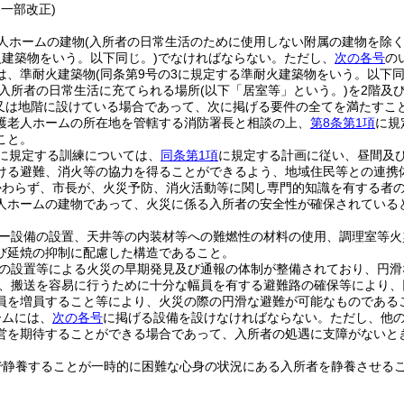
・一部改正)
人ホームの建物
(入所者の日常生活のために使用しない附属の建物を除く
火建築物をいう。以下同じ。)
でなければならない。
ただし、
次の各号
の
は、準耐火建築物
(同条第9号の3に規定する準耐火建築物をいう。以下同
入所者の日常生活に充てられる場所
(以下「居室等」という。)
を2階及
又は地階に設けている場合であって、次に掲げる要件の全てを満たすこ
護老人ホームの所在地を管轄する消防署長と相談の上、
第8条第1項
に規
こと。
に規定する訓練については、
同条第1項
に規定する計画に従い、昼間及
ける避難、消火等の協力を得ることができるよう、地域住民等との連携
かわらず、市長が、火災予防、消火活動等に関し専門的知識を有する者
人ホームの建物であって、火災に係る入所者の安全性が確保されている
ー設備の設置、天井等の内装材等への難燃性の材料の使用、調理室等火
び延焼の抑制に配慮した構造であること。
の設置等による火災の早期発見及び通報の体制が整備されており、円滑
、搬送を容易に行うために十分な幅員を有する避難路の確保等により、
員を増員すること等により、火災の際の円滑な避難が可能なものである
ームには、
次の各号
に掲げる設備を設けなければならない。
ただし、他
営を期待することができる場合であって、入所者の処遇に支障がないと
で静養することが一時的に困難な心身の状況にある入所者を静養させる