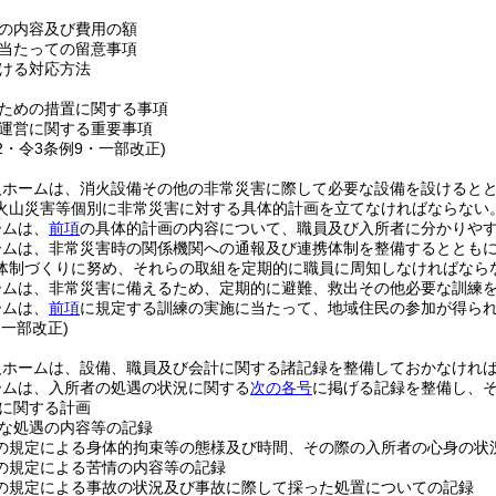
の内容及び費用の額
当たっての留意事項
ける対応方法
ための措置に関する事項
運営に関する重要事項
12・令3条例9・一部改正)
人ホームは、消火設備その他の非常災害に際して必要な設備を設けると
火山災害等個別に非常災害に対する具体的計画を立てなければならない
ームは、
前項
の具体的計画の内容について、職員及び入所者に分かりや
ームは、非常災害時の関係機関への通報及び連携体制を整備するととも
体制づくりに努め、それらの取組を定期的に職員に周知しなければなら
ームは、非常災害に備えるため、定期的に避難、救出その他必要な訓練
ームは、
前項
に規定する訓練の実施に当たって、地域住民の参加が得ら
・一部改正)
人ホームは、設備、職員及び会計に関する諸記録を整備しておかなけれ
ームは、入所者の処遇の状況に関する
次の各号
に掲げる記録を整備し、そ
に関する計画
な処遇の内容等の記録
の規定による身体的拘束等の態様及び時間、その際の入所者の心身の状
の規定による苦情の内容等の記録
の規定による事故の状況及び事故に際して採った処置についての記録