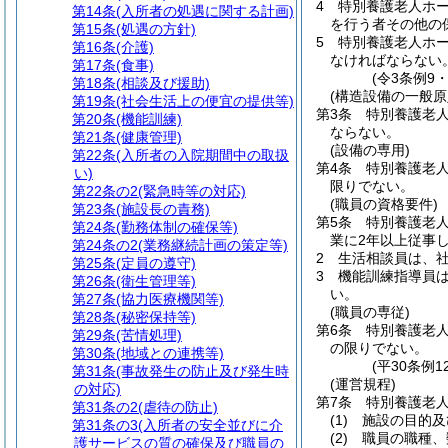
4
特別養護老人ホ
第14条
(入所者の処遇に関する計画)
を行う者その他の
第15条
(処遇の方針)
5
特別養護老人ホ
第16条
(介護)
なければならない
第17条
(食事)
(令3条例9
第18条
(相談及び援助)
(構造設備の一般原
第19条
(社会生活上の便宜の提供等)
第3条
特別養護老
第20条
(機能訓練)
ならない。
第21条
(健康管理)
(設備の専用)
第22条
(入所者の入院期間中の取扱
第4条
特別養護老
い)
限りでない。
第22条の2
(緊急時等の対応)
(職員の資格要件)
第23条
(施設長の責務)
第5条
特別養護老
第24条
(勤務体制の確保等)
業に2年以上従事
第24条の2
(業務継続計画の策定等)
2
生活相談員は、社
第25条
(定員の遵守)
3
機能訓練指導員
第26条
(衛生管理等)
い。
第27条
(協力医療機関等)
(職員の専従)
第28条
(秘密保持等)
第6条
特別養護老
第29条
(苦情処理)
の限りでない。
第30条
(地域との連携等)
(平30条例
第31条
(事故発生の防止及び発生時
(運営規程)
の対応)
第7条
特別養護老
第31条の2
(虐待の防止)
(1)
施設の目的及
第31条の3
(入所者の安全並びに介
(2)
職員の職種、
護サービスの質の確保及び職員の