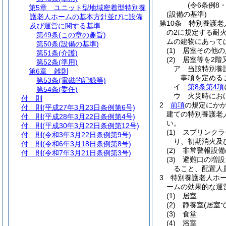
(令6条例8
第5章
ユニット型地域密着型特別養
(設備の基準)
護老人ホームの基本方針並びに設備
第10条
特別養護老
及び運営に関する基準
の2に規定する耐
第49条
(この章の趣旨)
ムの建物にあって
第50条
(設備の基準)
(1)
居室その他の
第51条
(介護)
(2)
居室等を2階
第52条
(準用)
ア
当該特別養
第6章
雑則
事項を定める
第53条
(電磁的記録等)
イ
第8条第4項
第54条
(委任)
ウ
火災時にお
付 則
2
前項
の規定にか
付 則
(平成27年3月23日条例第6号)
建ての特別養護老
付 則
(平成28年3月22日条例第4号)
い。
付 則
(平成30年3月22日条例第12号)
(1)
スプリンクラ
付 則
(令和3年3月22日条例第9号)
り、初期消火及
付 則
(令和6年3月18日条例第8号)
(2)
非常警報設備
付 則
(令和7年3月21日条例第3号)
(3)
避難口の増設
ること、配置人
3
特別養護老人ホ
ームの効果的な運
(1)
居室
(2)
静養室
(居室
(3)
食堂
(4)
浴室