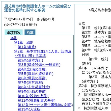
鹿児島市特別養護老人ホームの設備及び
運営の基準に関する条例
○鹿児島市特
平成24年12月25日 条例第42号
目次
(令和7年4月1日施行)
第1章
総則
(第1条
第2章
基本方針
条項目次
沿革
第3章
ユニット
本則
第4章
地域密着
第1章
総則
第5章
ユニット
第1条
(趣旨)
第6章
雑則
(第5
第2章
基本方針並びに人員、設備及
付則
び運営に関する基準
第1章
総則
第2条
(基本方針)
(趣旨)
第3条
(構造設備の一般原則)
第1条
この条例は
第4条
(設備の専用)
について定めるも
第5条
(職員の資格要件)
第2章
基本
第6条
(職員の専従)
(基本方針)
第7条
(運営規程)
第2条
特別養護老
第8条
(非常災害対策)
ばならない。
第9条
(記録の整備)
2
特別養護老人ホ
第10条
(設備の基準)
談及び援助、社会
第11条
(職員配置の基準)
自立した日常生活
第12条
(サービス提供困難時の対応)
3
特別養護老人ホ
第13条
(入退所)