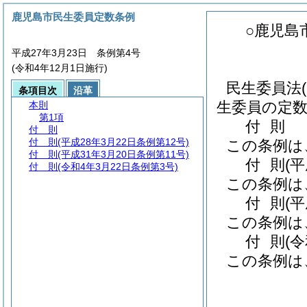
鹿児島市民生委員定数条例
○鹿児島
平成27年3月23日 条例第4号
(令和4年12月1日施行)
民生委員法
条項目次
沿革
生委員の定数
本則
第1項
付
則
付 則
付 則
(平成28年3月22日条例第12号)
この条例は
付 則
(平成31年3月20日条例第11号)
付
則
(
付 則
(令和4年3月22日条例第3号)
この条例は
付
則
(
この条例は
付
則
(
この条例は