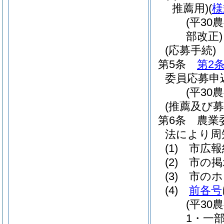
推薦用)
(
様
(平3
部改正)
(応募手続)
第5条
第2
委員応募申
(平30
(推薦及び募
第6条
農業
法により周
(1)
市広報
(2)
市の掲
(3)
市のホ
(4)
前各号
(平3
1・一部