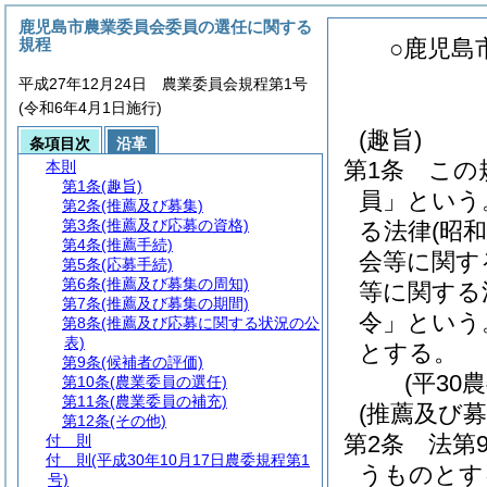
鹿児島市農業委員会委員の選任に関する
規程
○鹿児島
平成27年12月24日 農業委員会規程第1号
(令和6年4月1日施行)
(趣旨)
条項目次
沿革
第1条
この
本則
第1条
(趣旨)
員」という
第2条
(推薦及び募集)
第3条
(推薦及び応募の資格)
る法律
(昭
第4条
(推薦手続)
会等に関す
第5条
(応募手続)
第6条
(推薦及び募集の周知)
等に関する
第7条
(推薦及び募集の期間)
令」という
第8条
(推薦及び応募に関する状況の公
表)
とする。
第9条
(候補者の評価)
(平30
第10条
(農業委員の選任)
第11条
(農業委員の補充)
(推薦及び募
第12条
(その他)
第2条
法第
付 則
付 則
(平成30年10月17日農委規程第1
うものとす
号)