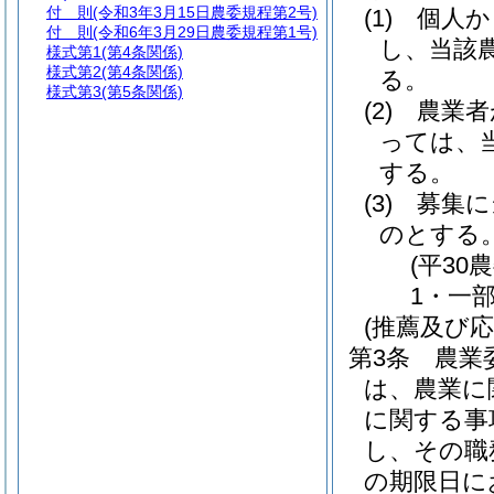
付 則
(令和3年3月15日農委規程第2号)
(1)
個人か
付 則
(令和6年3月29日農委規程第1号)
し、当該
様式第1
(第4条関係)
様式第2
(第4条関係)
る。
様式第3
(第5条関係)
(2)
農業者
っては、
する。
(3)
募集に
のとする
(平3
1・一部
(推薦及び応
第3条
農業
は、農業に
に関する事
し、その職
の期限日に