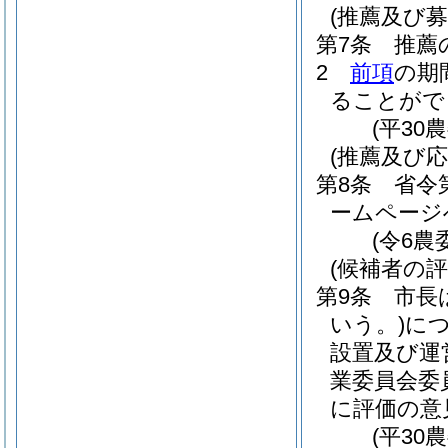
(推薦及び募
第7条
推薦
2
前項
の期
ることがで
(平30
(推薦及び
第8条
省令
ームページ
(令6農
(候補者の評
第9条
市長
いう。)
に
設置及び運
業委員会委
に評価の意
(平3