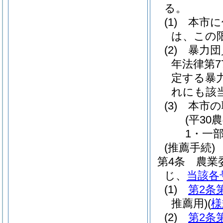
る。
(1)
本市に
は、この
(2)
暴力団
年法律第7
定する暴
れにも該
(3)
本市の
(平3
1・一部
(推薦手続)
第4条
農業
じ、
当該各
(1)
第2条
推薦用)
(
様
(2)
第2条