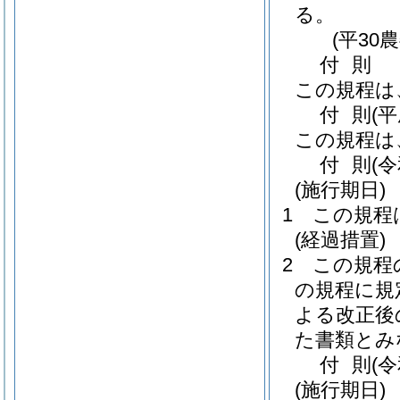
る。
(平30
付
則
この規程は
付
則
(平
この規程は
付
則
(
(施行期日)
1
この規程
(経過措置)
2
この規程
の規程に規
よる改正後
た書類とみ
付
則
(
(施行期日)